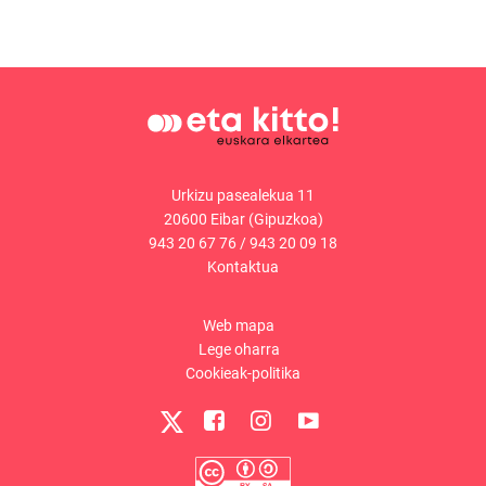
Urkizu pasealekua 11
20600 Eibar (Gipuzkoa)
943 20 67 76
/
943 20 09 18
Kontaktua
Web mapa
Lege oharra
Cookieak-politika