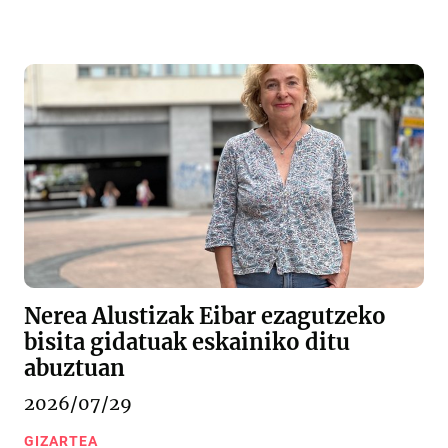
Nerea Alustizak Eibar ezagutzeko
bisita gidatuak eskainiko ditu
abuztuan
2026/07/29
GIZARTEA