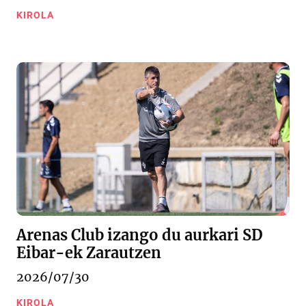
KIROLA
Arenas Club izango du aurkari SD
Eibar-ek Zarautzen
2026/07/30
KIROLA