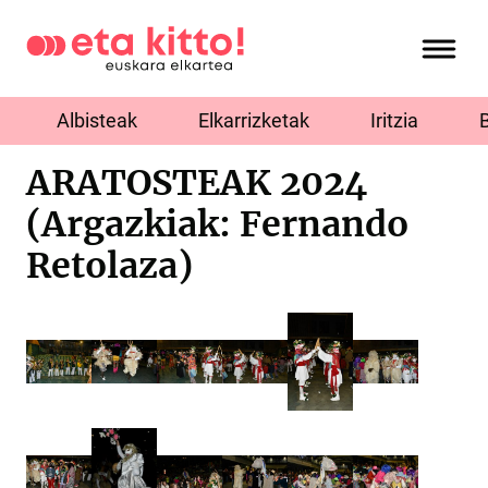
Albisteak
Elkarrizketak
Iritzia
ARATOSTEAK 2024
(Argazkiak: Fernando
Retolaza)