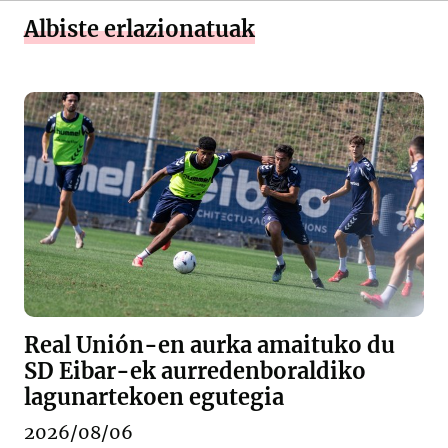
Albiste erlazionatuak
Real Unión-en aurka amaituko du
SD Eibar-ek aurredenboraldiko
lagunartekoen egutegia
2026/08/06