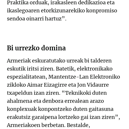
Praktika orduak, irakasleen dedikazioa eta
ikaslegoaren etorkizunarekiko konpromiso
sendoa oinarri hartuz”.
Bi urrezko domina
Armeriak eskuratutako urreak bi talderen
eskutik iritsi ziren. Batetik, elektronikako
espezialitatean, Mantentze-Lan Elektroniko
zikloko Aimar Eizagirre eta Jon Vidaurre
txapeldun izan ziren. “Teknikoki duten
ahalmena eta denbora errealean arazo
konplexuak konpontzeko duten gaitasuna
erakutsiz garaipena lortzeko gai izan ziren”,
Armeriakoen berbetan. Bestalde,