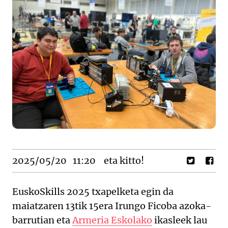
2025/05/20
11:20
eta kitto!
EuskoSkills 2025 txapelketa egin da
maiatzaren 13tik 15era Irungo Ficoba azoka-
barrutian eta
Armeria Eskolako
ikasleek lau