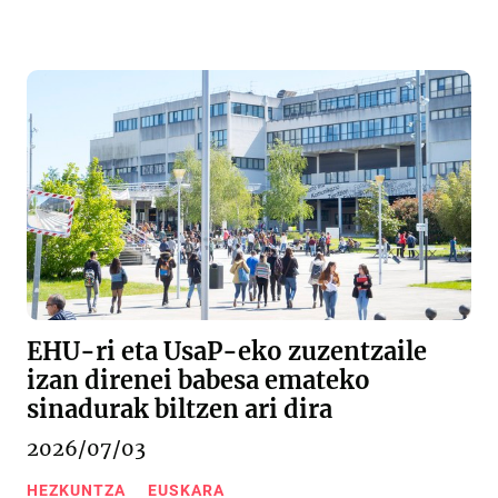
EHU-ri eta UsaP-eko zuzentzaile
izan direnei babesa emateko
sinadurak biltzen ari dira
2026/07/03
HEZKUNTZA
EUSKARA