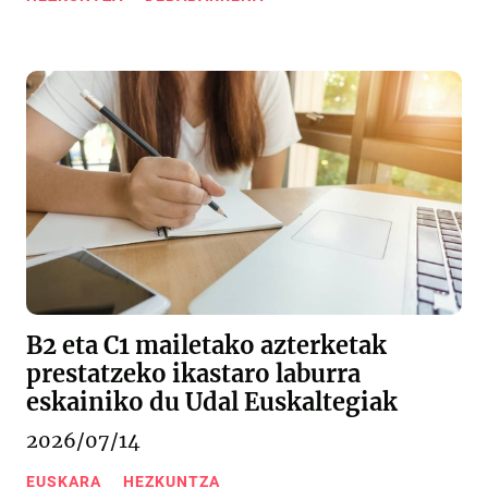
B2 eta C1 mailetako azterketak
prestatzeko ikastaro laburra
eskainiko du Udal Euskaltegiak
2026/07/14
EUSKARA
HEZKUNTZA