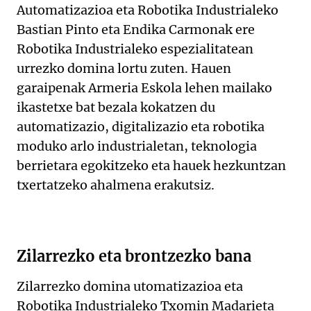
Automatizazioa eta Robotika Industrialeko
Bastian Pinto eta Endika Carmonak ere
Robotika Industrialeko espezialitatean
urrezko domina lortu zuten. Hauen
garaipenak Armeria Eskola lehen mailako
ikastetxe bat bezala kokatzen du
automatizazio, digitalizazio eta robotika
moduko arlo industrialetan, teknologia
berrietara egokitzeko eta hauek hezkuntzan
txertatzeko ahalmena erakutsiz.
Zilarrezko eta brontzezko bana
Zilarrezko domina utomatizazioa eta
Robotika Industrialeko Txomin Madarieta