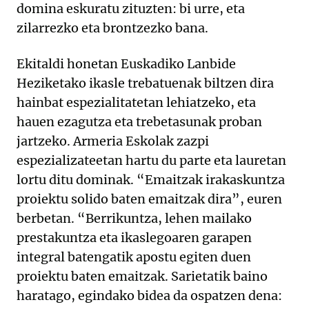
domina eskuratu zituzten: bi urre, eta
zilarrezko eta brontzezko bana.
Ekitaldi honetan Euskadiko Lanbide
Heziketako ikasle trebatuenak biltzen dira
hainbat espezialitatetan lehiatzeko, eta
hauen ezagutza eta trebetasunak proban
jartzeko. Armeria Eskolak zazpi
espezializateetan hartu du parte eta lauretan
lortu ditu dominak. “Emaitzak irakaskuntza
proiektu solido baten emaitzak dira”, euren
berbetan. “Berrikuntza, lehen mailako
prestakuntza eta ikaslegoaren garapen
integral batengatik apostu egiten duen
proiektu baten emaitzak. Sarietatik baino
haratago, egindako bidea da ospatzen dena: