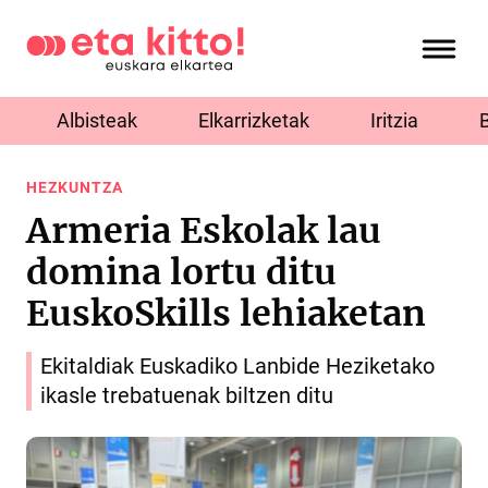
Albisteak
Elkarrizketak
Iritzia
HEZKUNTZA
Armeria Eskolak lau
domina lortu ditu
EuskoSkills lehiaketan
Ekitaldiak Euskadiko Lanbide Heziketako
ikasle trebatuenak biltzen ditu