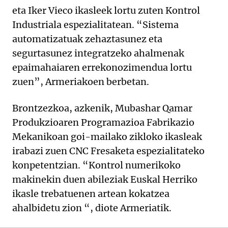
eta Iker Vieco ikasleek lortu zuten Kontrol
Industriala espezialitatean. “Sistema
automatizatuak zehaztasunez eta
segurtasunez integratzeko ahalmenak
epaimahaiaren errekonozimendua lortu
zuen”, Armeriakoen berbetan.
Brontzezkoa, azkenik, Mubashar Qamar
Produkzioaren Programazioa Fabrikazio
Mekanikoan goi-mailako zikloko ikasleak
irabazi zuen CNC Fresaketa espezialitateko
konpetentzian. “Kontrol numerikoko
makinekin duen abileziak Euskal Herriko
ikasle trebatuenen artean kokatzea
ahalbidetu zion “, diote Armeriatik.