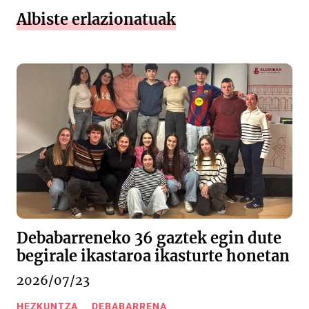
Albiste erlazionatuak
Debabarreneko 36 gaztek egin dute
begirale ikastaroa ikasturte honetan
2026/07/23
HEZKUNTZA
DEBABARRENA