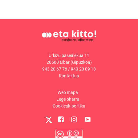
Urkizu pasealekua 11
20600 Eibar (Gipuzkoa)
943 20 67 76
/
943 20 09 18
Kontaktua
Web mapa
Lege oharra
Cookieak-politika