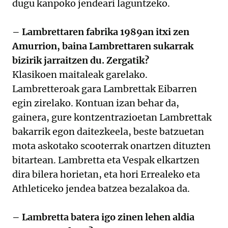
dugu kanpoko jendeari laguntzeko.
– Lambrettaren fabrika 1989an itxi zen
Amurrion, baina Lambrettaren sukarrak
bizirik jarraitzen du. Zergatik?
Klasikoen maitaleak garelako.
Lambretteroak gara Lambrettak Eibarren
egin zirelako. Kontuan izan behar da,
gainera, gure kontzentrazioetan Lambrettak
bakarrik egon daitezkeela, beste batzuetan
mota askotako scooterrak onartzen dituzten
bitartean. Lambretta eta Vespak elkartzen
dira bilera horietan, eta hori Errealeko eta
Athleticeko jendea batzea bezalakoa da.
– Lambretta batera igo zinen lehen aldia