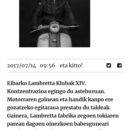
2017/07/14
09:56
eta kitto!
Eibarko Lambretta Klubak XIV.
Kontzentrazioa egingo du asteburuan.
Motorraren gainean eta handik kanpo ere
gozatzeko egitaraua prestatu du taldeak.
Gainera, Lambretta fabrika zegoen tokiaren
parean dagoen oinezkoen babesguneari