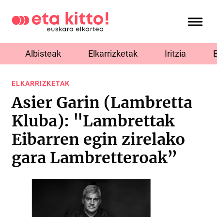
Albisteak
Elkarrizketak
Iritzia
ELKARRIZKETAK
Asier Garin (Lambretta
Kluba): "Lambrettak
Eibarren egin zirelako
gara Lambretteroak”