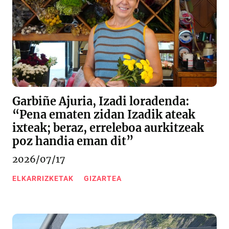
Garbiñe Ajuria, Izadi loradenda:
“Pena ematen zidan Izadik ateak
ixteak; beraz, erreleboa aurkitzeak
poz handia eman dit”
2026/07/17
ELKARRIZKETAK
GIZARTEA