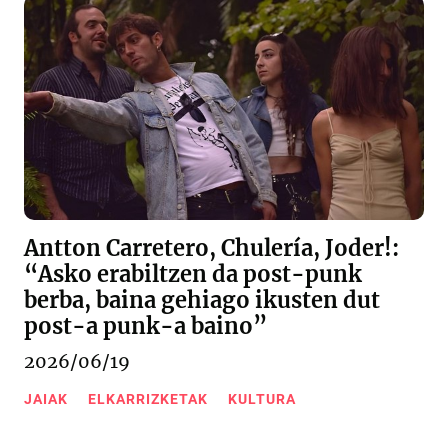
Antton Carretero, Chulería, Joder!:
“Asko erabiltzen da post-punk
berba, baina gehiago ikusten dut
post-a punk-a baino”
2026/06/19
JAIAK
ELKARRIZKETAK
KULTURA