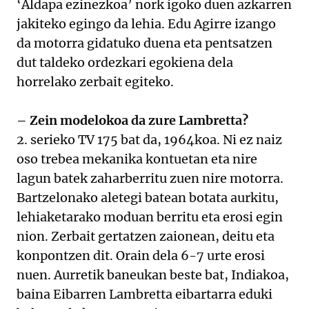
‘Aldapa ezinezkoa’ nork igoko duen azkarren
jakiteko egingo da lehia. Edu Agirre izango
da motorra gidatuko duena eta pentsatzen
dut taldeko ordezkari egokiena dela
horrelako zerbait egiteko.
– Zein modelokoa da zure Lambretta?
2. serieko TV 175 bat da, 1964koa. Ni ez naiz
oso trebea mekanika kontuetan eta nire
lagun batek zaharberritu zuen nire motorra.
Bartzelonako aletegi batean botata aurkitu,
lehiaketarako moduan berritu eta erosi egin
nion. Zerbait gertatzen zaionean, deitu eta
konpontzen dit. Orain dela 6-7 urte erosi
nuen. Aurretik baneukan beste bat, Indiakoa,
baina Eibarren Lambretta eibartarra eduki