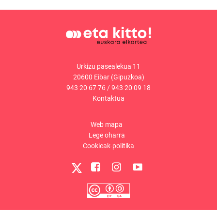
Urkizu pasealekua 11
20600 Eibar (Gipuzkoa)
943 20 67 76
/
943 20 09 18
Kontaktua
Web mapa
Lege oharra
Cookieak-politika