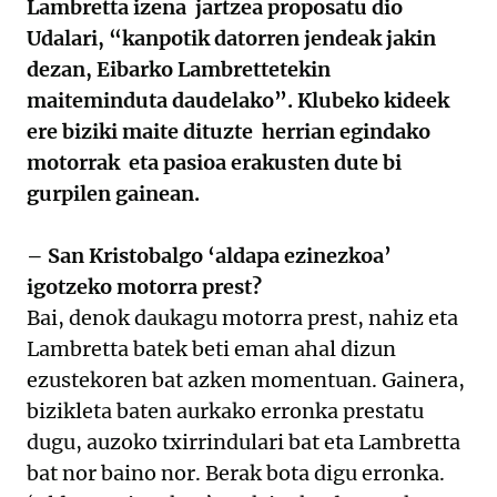
Lambretta izena jartzea proposatu dio
Udalari, “kanpotik datorren jendeak jakin
dezan, Eibarko Lambrettetekin
maiteminduta daudelako”. Klubeko kideek
ere biziki maite dituzte herrian egindako
motorrak eta pasioa erakusten dute bi
gurpilen gainean.
– San Kristobalgo ‘aldapa ezinezkoa’
igotzeko motorra prest?
Bai, denok daukagu motorra prest, nahiz eta
Lambretta batek beti eman ahal dizun
ezustekoren bat azken momentuan. Gainera,
bizikleta baten aurkako erronka prestatu
dugu, auzoko txirrindulari bat eta Lambretta
bat nor baino nor. Berak bota digu erronka.