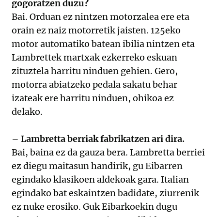
gogoratzen duzu?
Bai. Orduan ez nintzen motorzalea ere eta
orain ez naiz motorretik jaisten. 125eko
motor automatiko batean ibilia nintzen eta
Lambrettek martxak ezkerreko eskuan
zituztela harritu ninduen gehien. Gero,
motorra abiatzeko pedala sakatu behar
izateak ere harritu ninduen, ohikoa ez
delako.
– Lambretta berriak fabrikatzen ari dira.
Bai, baina ez da gauza bera. Lambretta berriei
ez diegu maitasun handirik, gu Eibarren
egindako klasikoen aldekoak gara. Italian
egindako bat eskaintzen badidate, ziurrenik
ez nuke erosiko. Guk Eibarkoekin dugu