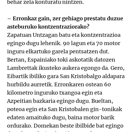
behar zela konturatu nintzen.
– Erronkaz gain, zer gehiago prestatu duzue
asteburuko kontzentraziorako?
Zapatuan Untzagan batu eta kontzentrazioa
egingo dugu lehenik. 90 lagun eta 70 motor
inguru elkartuko garela pentsatzen dut.
Bertan, Espainiako toki askotatik datozen
Lambrettak ikusteko aukera egongo da. Gero,
Eibartik ibiliko gara San Kristobalgo aldapara
hurbildu aurretik. Erronkaren ostean 60
kilometro inguruko txangoa egin eta
Azpeitian bazkaria egingo dugu. Bueltan,
poteoa egin eta San Kristobalen gin-tonikak
edaten amaituko dugu, baina motor barik
ordurako. Domekan beste ibilbide bat egingo