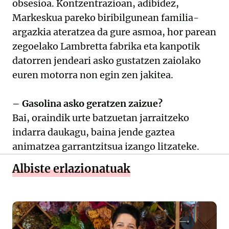
obsesioa. Kontzentrazioan, adibidez,
Markeskua pareko biribilgunean familia-
argazkia ateratzea da gure asmoa, hor parean
zegoelako Lambretta fabrika eta kanpotik
datorren jendeari asko gustatzen zaiolako
euren motorra non egin zen jakitea.
– Gasolina asko geratzen zaizue?
Bai, oraindik urte batzuetan jarraitzeko
indarra daukagu, baina jende gaztea
animatzea garrantzitsua izango litzateke.
Albiste erlazionatuak