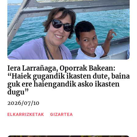
Iera Larrañaga, Oporrak Bakean:
“Haiek gugandik ikasten dute, baina
guk ere haiengandik asko ikasten
dugu”
2026/07/10
ELKARRIZKETAK
GIZARTEA