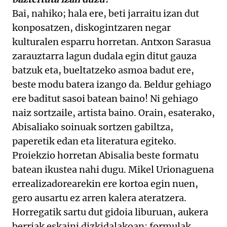
Bai, nahiko; hala ere, beti jarraitu izan dut
konposatzen, diskogintzaren negar
kulturalen esparru horretan. Antxon Sarasua
zarauztarra lagun dudala egin ditut gauza
batzuk eta, bueltatzeko asmoa badut ere,
beste modu batera izango da. Beldur gehiago
ere baditut sasoi batean baino! Ni gehiago
naiz sortzaile, artista baino. Orain, esaterako,
Abisaliako soinuak sortzen gabiltza,
paperetik edan eta literatura egiteko.
Proiekzio horretan Abisalia beste formatu
batean ikustea nahi dugu. Mikel Urionaguena
errealizadorearekin ere kortoa egin nuen,
gero ausartu ez arren kalera ateratzera.
Horregatik sartu dut gidoia liburuan, aukera
berriak eskaini dizkidalakoan: formulak