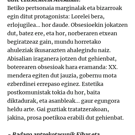
Betiko pertsonaia marginalak eta bizarroak
egin ditut protagonista: Lorelei bera,
erlojugilea... hor daude. Obsesioekin jokatzen
dut, batez ere, eta hor, norberaren etxean
begiratzeaz gain, mundu horretako
ahuleziak ikusarazten ahalegindu naiz.
Abisalian iraganera jotzen dut gehienbat,
boterearen obsesioak hara eramanda: XX.
mendera egiten dut jauzia, gobernu mota
ezberdinei errepaso eginez. Estetika
postkomunistak tokia du hor, baita
diktadurak, eta asanbleak... gaur egungora
heldu arte. Gai guztiak tratatzerakoan,
jakina, prosa poetikoa erabili dut gehienbat.
- Badago antzekotasunik Eibar eta