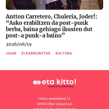
Antton Carretero, Chulería, Joder!:
“Asko erabiltzen da post-punk
berba, baina gehiago ikusten dut
post-a punk-a baino”
2026/06/19
JAIAK
ELKARRIZKETAK
KULTURA
Urkizu pasealekua 11
20600 Eibar (Gipuzkoa)