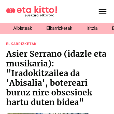
Albisteak
Elkarrizketak
Iritzia
ELKARRIZKETAK
Asier Serrano (idazle eta
musikaria):
"Iradokitzailea da
'Abisalia', botereari
buruz nire obsesioek
hartu duten bidea"