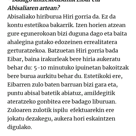
Abisaliaren artean?
Abisaliako hiriburua Hiri gorria da. Ez da
kontu estetikoa bakarrik. Izen horien atzean
gure egunerokoan bizi duguna dago eta baita
ahalegina gutako edozeinen errealitatera
gerturatzekoa. Batzuetan Hiri gorria bada
Eibar, baina irakurleak bere hiria aukeratu
behar du: 5-10 minutuko ipuinetan bakoitzak
bere burua aurkitu behar du. Estetikoki ere,
Eibarren zulo baten barruan bizi gara eta,
puntu abisal batetik abiatuz, amildegitik
ateratzeko gonbitea ere badago liburuan.
Zuloaren zulotik ispilu efektuarekin ere
jokatu dezakegu, aukera hori eskaintzen
digulako.