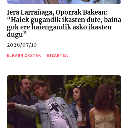
Iera Larrañaga, Oporrak Bakean:
“Haiek gugandik ikasten dute, baina
guk ere haiengandik asko ikasten
dugu”
2026/07/10
ELKARRIZKETAK
GIZARTEA