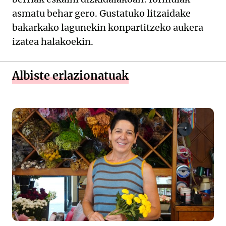
asmatu behar gero. Gustatuko litzaidake
bakarkako lagunekin konpartitzeko aukera
izatea halakoekin.
Albiste erlazionatuak