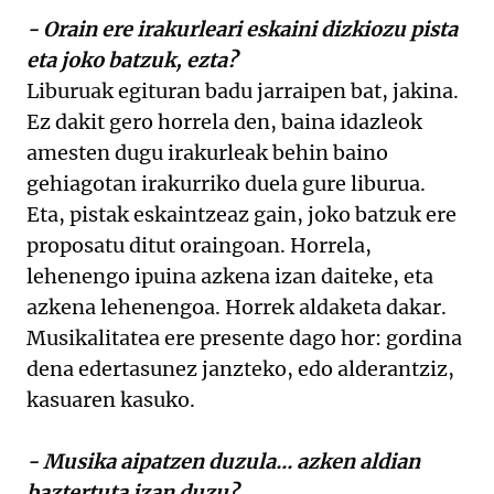
- Orain ere irakurleari eskaini dizkiozu pista
eta joko batzuk, ezta?
Liburuak egituran badu jarraipen bat, jakina.
Ez dakit gero horrela den, baina idazleok
amesten dugu irakurleak behin baino
gehiagotan irakurriko duela gure liburua.
Eta, pistak eskaintzeaz gain, joko batzuk ere
proposatu ditut oraingoan. Horrela,
lehenengo ipuina azkena izan daiteke, eta
azkena lehenengoa. Horrek aldaketa dakar.
Musikalitatea ere presente dago hor: gordina
dena edertasunez janzteko, edo alderantziz,
kasuaren kasuko.
- Musika aipatzen duzula... azken aldian
baztertuta izan duzu?