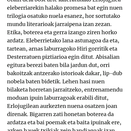
eleberriarekin halako promesa bat egin nuen
trilogia osatuko nuela esanez, hor sortutako
mundu literarioak jarraipena izan zezan.
Etika, boterea eta gerra izango ziren horko
ardatz. Eleberrietako lana astunagoa da eta,
tartean, arnas laburragoko Hiri gorritik eta
Desterratuen piztiarioa egin ditut. Abisalian
egitura berezi baten bila jardun dut, orri
bakoitzak antzerako istorioak dakar, lip-dub
nobela baten bidetik. Lehen hasi nuen
bilaketa horretan jarraitzeko, entrenamendu
moduan ipuin laburragoak erabili ditut,
Erlojugilean aurkezten nuena osatzen joan
direnak. Bigarren zati honetan boterea da
ardatza eta bai poemak eta baita ipuinak ere,
azken hauek txikiak zein handiagoak izan,