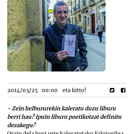
2014/03/25
00:00
eta kitto!
- Zein helbururekin kaleratu duzu liburu
berri hau? Ipuin liburu poetikotzat definitu
dezakegu?
Orain dela bost urte kaleratutako Erlojugilea