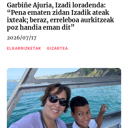
Garbiñe Ajuria, Izadi loradenda:
“Pena ematen zidan Izadik ateak
ixteak; beraz, erreleboa aurkitzeak
poz handia eman dit”
2026/07/17
ELKARRIZKETAK
GIZARTEA