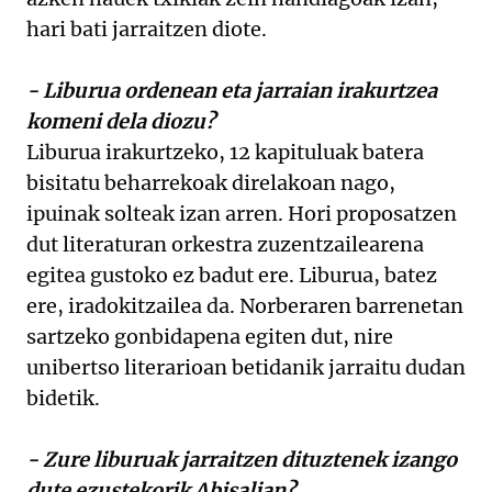
hari bati jarraitzen diote.
- Liburua ordenean eta jarraian irakurtzea
komeni dela diozu?
Liburua irakurtzeko, 12 kapituluak batera
bisitatu beharrekoak direlakoan nago,
ipuinak solteak izan arren. Hori proposatzen
dut literaturan orkestra zuzentzailearena
egitea gustoko ez badut ere. Liburua, batez
ere, iradokitzailea da. Norberaren barrenetan
sartzeko gonbidapena egiten dut, nire
unibertso literarioan betidanik jarraitu dudan
bidetik.
- Zure liburuak jarraitzen dituztenek izango
dute ezustekorik Abisalian?