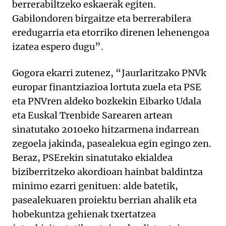
berrerabiltzeko eskaerak egiten.
Gabilondoren birgaitze eta berrerabilera
eredugarria eta etorriko direnen lehenengoa
izatea espero dugu”.
Gogora ekarri zutenez, “Jaurlaritzako PNVk
europar finantziazioa lortuta zuela eta PSE
eta PNVren aldeko bozkekin Eibarko Udala
eta Euskal Trenbide Sarearen artean
sinatutako 2010eko hitzarmena indarrean
zegoela jakinda, pasealekua egin egingo zen.
Beraz, PSErekin sinatutako ekialdea
biziberritzeko akordioan hainbat baldintza
minimo ezarri genituen: alde batetik,
pasealekuaren proiektu berrian ahalik eta
hobekuntza gehienak txertatzea