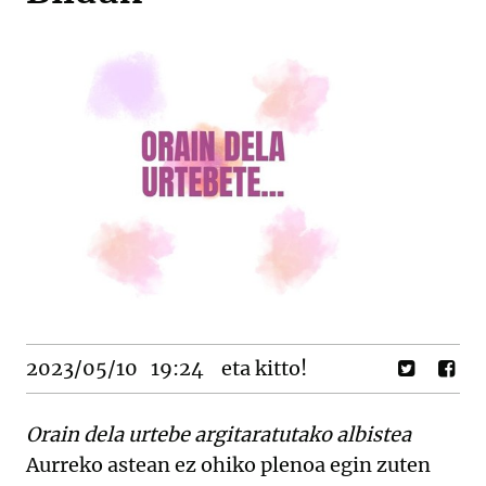
2023/05/10
19:24
eta kitto!
Orain dela urtebe argitaratutako albistea
Aurreko astean ez ohiko plenoa egin zuten