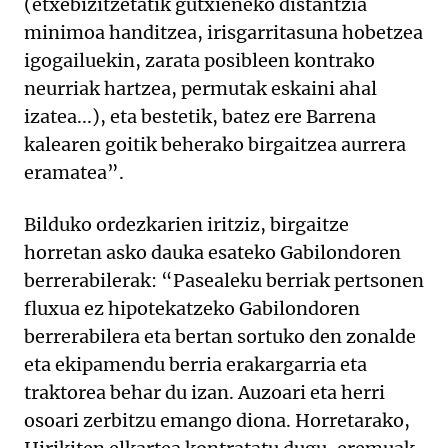
(etxebizitzetatik gutxieneko distantzia
minimoa handitzea, irisgarritasuna hobetzea
igogailuekin, zarata posibleen kontrako
neurriak hartzea, permutak eskaini ahal
izatea...), eta bestetik, batez ere Barrena
kalearen goitik beherako birgaitzea aurrera
eramatea”.
Bilduko ordezkarien iritziz, birgaitze
horretan asko dauka esateko Gabilondoren
berrerabilerak: “Pasealeku berriak pertsonen
fluxua ez hipotekatzeko Gabilondoren
berrerabilera eta bertan sortuko den zonalde
eta ekipamendu berria erakargarria eta
traktorea behar du izan. Auzoari eta herri
osoari zerbitzu emango diona. Horretarako,