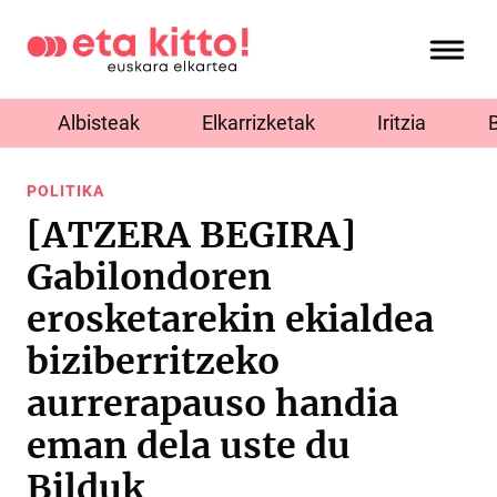
Albisteak
Elkarrizketak
Iritzia
POLITIKA
[ATZERA BEGIRA]
Gabilondoren
erosketarekin ekialdea
biziberritzeko
aurrerapauso handia
eman dela uste du
Bilduk