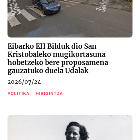
Eibarko EH Bilduk dio San
Kristobaleko mugikortasuna
hobetzeko bere proposamena
gauzatuko duela Udalak
2026/07/24
POLITIKA
HIRIGINTZA