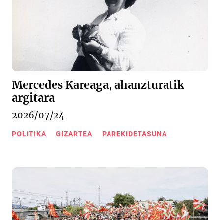
Mercedes Kareaga, ahanzturatik
argitara
2026/07/24
POLITIKA
GIZARTEA
PAREKIDETASUNA