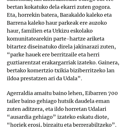
bertan kokatuko dela ekarri zuten gogora.
Eta, horrekin batera, Barakaldo kaleko eta
Barrena kaleko haur parkeak ere auzoko
haur, familien eta Urkizu eskolako
komunitatearekin parte-hartze ariketa
bitartez diseinatuko direla jakinarazi zuten,
“parke hauek ere berritzaile eta herri
guztiarentzat erakargarriak izateko. Gainera,
bertako komertzio txikia biziberritzeko lan
ildoa prestatzen ari da Udala”.
Agerraldia amaitu baino lehen, Eibarren 700
tailer baino gehiago hutsik daudela eman
zuten aditzera, eta ildo horretan Udalari
“ausardia gehiago” izateko eskatu diote,
“horiek erosi, birgaitu eta berrerabiltzeko”.