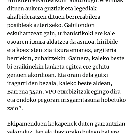
Hirikiten elkartea kontratatu dugu, eremuak
dituen aukera guztiak eta legediak
ahalbideratzen dituen berrerabilera
posibleak aztertzeko. Gabilondon
eskuhartzeaz gain, urbanistikoki ere kale
osoaren itxura aldatzea da asmoa, hiribide
eta koexistentzia itxura emanez, argiteria
berriekin, zuhaitzekin. Gainera, kaleko beste
bi eraikinekin lanketa egitea ere gehitu
genuen akordioan. Eta orain dela gutxi
iragarri den bezala, kaleko beste aldean,
Barrena 34an, VPO etxebizitzak egingo dira
eta ondoko pegorari irisgarritasuna hobetuko
zaio”.
Ekipamenduen kokapenek duten garrantzian
sakonduz, lan aktibaziorako bulego bat ere