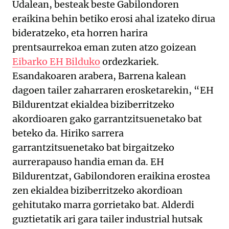
Udalean, besteak beste Gabilondoren
eraikina behin betiko erosi ahal izateko dirua
bideratzeko, eta horren harira
prentsaurrekoa eman zuten atzo goizean
Eibarko EH Bilduko
ordezkariek.
Esandakoaren arabera, Barrena kalean
dagoen tailer zaharraren erosketarekin, “EH
Bildurentzat ekialdea biziberritzeko
akordioaren gako garrantzitsuenetako bat
beteko da. Hiriko sarrera
garrantzitsuenetako bat birgaitzeko
aurrerapauso handia eman da. EH
Bildurentzat, Gabilondoren eraikina erostea
zen ekialdea biziberritzeko akordioan
gehitutako marra gorrietako bat. Alderdi
guztietatik ari gara tailer industrial hutsak