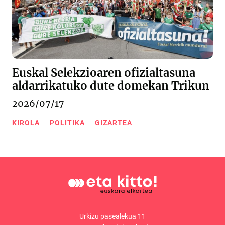
Euskal Selekzioaren ofizialtasuna
aldarrikatuko dute domekan Trikun
2026/07/17
KIROLA
POLITIKA
GIZARTEA
Urkizu pasealekua 11