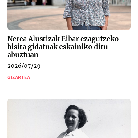
Nerea Alustizak Eibar ezagutzeko
bisita gidatuak eskainiko ditu
abuztuan
2026/07/29
GIZARTEA