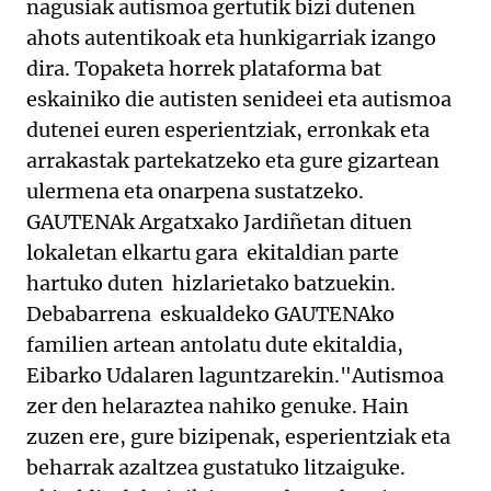
nagusiak autismoa gertutik bizi dutenen
ahots autentikoak eta hunkigarriak izango
dira. Topaketa horrek plataforma bat
eskainiko die autisten senideei eta autismoa
dutenei euren esperientziak, erronkak eta
arrakastak partekatzeko eta gure gizartean
ulermena eta onarpena sustatzeko.
GAUTENAk Argatxako Jardiñetan dituen
lokaletan elkartu gara ekitaldian parte
hartuko duten hizlarietako batzuekin.
Debabarrena eskualdeko GAUTENAko
familien artean antolatu dute ekitaldia,
Eibarko Udalaren laguntzarekin."Autismoa
zer den helaraztea nahiko genuke. Hain
zuzen ere, gure bizipenak, esperientziak eta
beharrak azaltzea gustatuko litzaiguke.