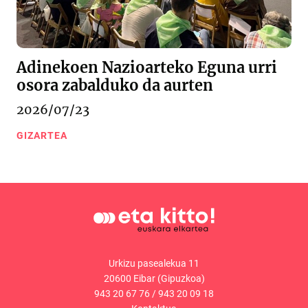
Adinekoen Nazioarteko Eguna urri
osora zabalduko da aurten
2026/07/23
GIZARTEA
Urkizu pasealekua 11
20600 Eibar (Gipuzkoa)
943 20 67 76
/
943 20 09 18