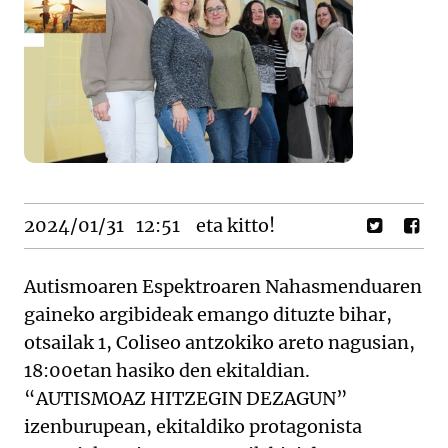
2024/01/31
12:51
eta kitto!
Autismoaren Espektroaren Nahasmenduaren
gaineko argibideak emango dituzte bihar,
otsailak 1, Coliseo antzokiko areto nagusian,
18:00etan hasiko den ekitaldian.
“AUTISMOAZ HITZEGIN DEZAGUN”
izenburupean, ekitaldiko protagonista