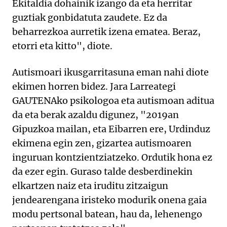
Ekitaldia dohainik izango da eta herritar
guztiak gonbidatuta zaudete. Ez da
beharrezkoa aurretik izena ematea. Beraz,
etorri eta kitto", diote.
Autismoari ikusgarritasuna eman nahi diote
ekimen horren bidez. Jara Larreategi
GAUTENAko psikologoa eta autismoan aditua
da eta berak azaldu digunez, "2019an
Gipuzkoa mailan, eta Eibarren ere, Urdinduz
ekimena egin zen, gizartea autismoaren
inguruan kontzientziatzeko. Ordutik hona ez
da ezer egin. Guraso talde desberdinekin
elkartzen naiz eta iruditu zitzaigun
jendearengana iristeko modurik onena gaia
modu pertsonal batean, hau da, lehenengo