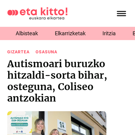
Albisteak
Elkarrizketak
Iritzia
GIZARTEA
OSASUNA
Autismoari buruzko
hitzaldi-sorta bihar,
osteguna, Coliseo
antzokian