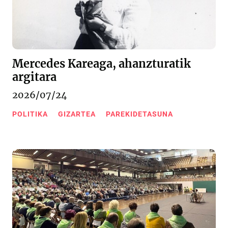
Mercedes Kareaga, ahanzturatik
argitara
2026/07/24
POLITIKA
GIZARTEA
PAREKIDETASUNA