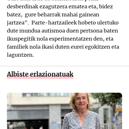
desberdinak ezagutzera ematea eta, bidez
batez, gure beharrak mahai gainean
jartzea". Parte-hartzaileek hobeto ulertuko
dute mundua autismoa duen pertsona baten
ikuspegitik nola esperimentatzen den, eta
familiek nola ikasi duten eurei egokitzen eta
laguntzen.
Albiste erlazionatuak