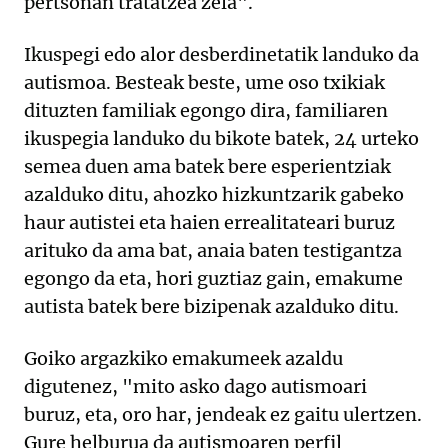
pertsonan tratatzea zela".
Ikuspegi edo alor desberdinetatik landuko da
autismoa. Besteak beste, ume oso txikiak
dituzten familiak egongo dira, familiaren
ikuspegia landuko du bikote batek, 24 urteko
semea duen ama batek bere esperientziak
azalduko ditu, ahozko hizkuntzarik gabeko
haur autistei eta haien errealitateari buruz
arituko da ama bat, anaia baten testigantza
egongo da eta, hori guztiaz gain, emakume
autista batek bere bizipenak azalduko ditu.
Goiko argazkiko emakumeek azaldu
digutenez, "mito asko dago autismoari
buruz, eta, oro har, jendeak ez gaitu ulertzen.
Gure helburua da autismoaren perfil