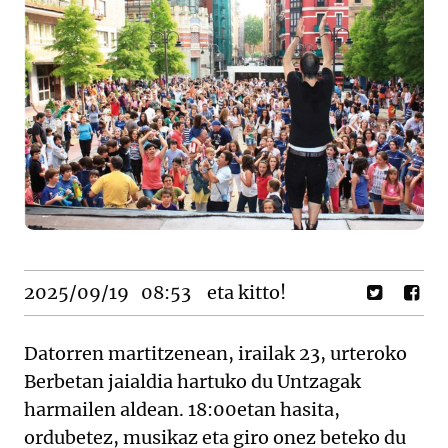
2025/09/19
08:53
eta kitto!
Datorren martitzenean, irailak 23, urteroko
Berbetan jaialdia hartuko du Untzagak
harmailen aldean. 18:00etan hasita,
ordubetez, musikaz eta giro onez beteko du