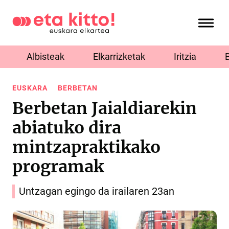
Albisteak
Elkarrizketak
Iritzia
EUSKARA
BERBETAN
Berbetan Jaialdiarekin
abiatuko dira
mintzapraktikako
programak
Untzagan egingo da irailaren 23an