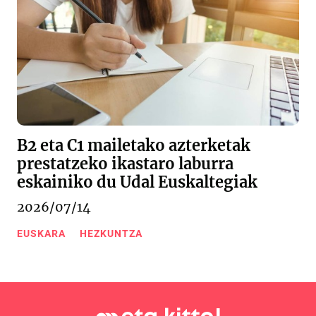
B2 eta C1 mailetako azterketak
prestatzeko ikastaro laburra
eskainiko du Udal Euskaltegiak
2026/07/14
EUSKARA
HEZKUNTZA