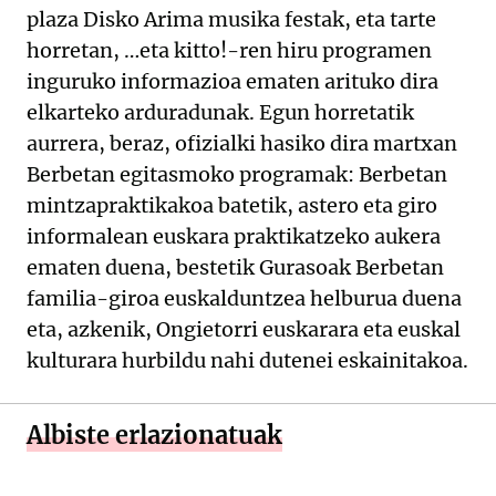
plaza Disko Arima musika festak, eta tarte
horretan, …eta kitto!-ren hiru programen
inguruko informazioa ematen arituko dira
elkarteko arduradunak. Egun horretatik
aurrera, beraz, ofizialki hasiko dira martxan
Berbetan egitasmoko programak: Berbetan
mintzapraktikakoa batetik, astero eta giro
informalean euskara praktikatzeko aukera
ematen duena, bestetik Gurasoak Berbetan
familia-giroa euskalduntzea helburua duena
eta, azkenik, Ongietorri euskarara eta euskal
kulturara hurbildu nahi dutenei eskainitakoa.
Albiste erlazionatuak