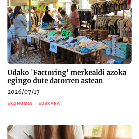
Udako 'Factoring' merkealdi azoka
egingo dute datorren astean
2026/07/17
EKONOMIA
EUSKARA