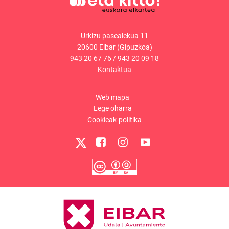
Urkizu pasealekua 11
20600 Eibar (Gipuzkoa)
943 20 67 76
/
943 20 09 18
Kontaktua
Web mapa
Lege oharra
Cookieak-politika