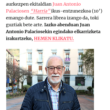
aurkezpen ekitaldian
Juan Antonio
Palaciosen
“Harria”
ikus-entzunezkoa (10’)
emango dute. Sarrera librea izango da, toki
guztiak bete arte.
Iazko abenduan Juan
Antonio Palaciosekin egindako elkarrizketa
irakurtzeko,
HEMEN KLIKATU.