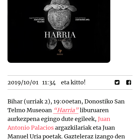
2019/10/01
11:34
eta kitto!
Bihar (urriak 2), 19:00etan, Donostiko San
Telmo Museoan
“Harria”
liburuaren
aurkezpena egingo dute egileek,
Juan
Antonio Palacios
argazkilariak eta Juan
Manuel Uria poetak. Gazteleraz izango den