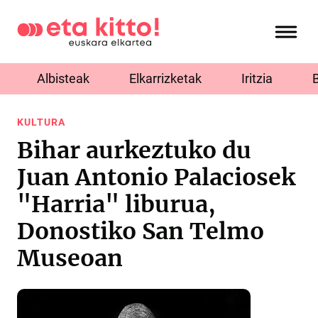
Albisteak
Elkarrizketak
Iritzia
KULTURA
Bihar aurkeztuko du
Juan Antonio Palaciosek
"Harria" liburua,
Donostiko San Telmo
Museoan