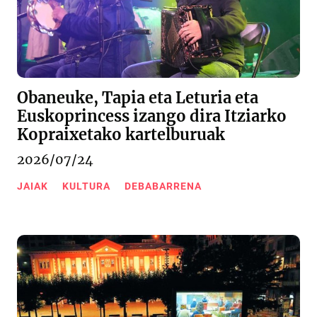
Obaneuke, Tapia eta Leturia eta
Euskoprincess izango dira Itziarko
Kopraixetako kartelburuak
2026/07/24
JAIAK
KULTURA
DEBABARRENA