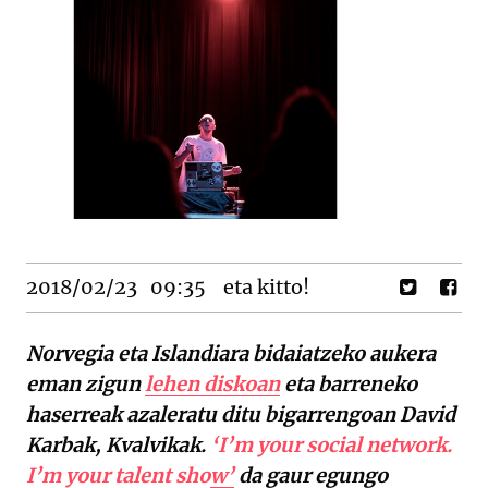
2018/02/23
09:35
eta kitto!
Norvegia eta Islandiara bidaiatzeko aukera
eman zigun
lehen diskoan
eta barreneko
haserreak azaleratu ditu bigarrengoan David
Karbak, Kvalvikak.
‘I’m your social network.
I’m your talent show’
da gaur egungo