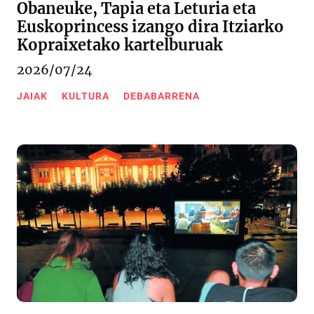
Obaneuke, Tapia eta Leturia eta
Euskoprincess izango dira Itziarko
Kopraixetako kartelburuak
2026/07/24
JAIAK
KULTURA
DEBABARRENA