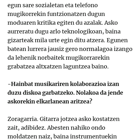
egun sare sozialetan eta telefono
mugikorrekin funtzionatzen dugun
moduaren kritika egiten du azalak. Asko
aurreratu dugu arlo teknologikoan, baina
gizarteak mila urte egin ditu atzera. Egunen
batean lurrera jausiz gero normalagoa izango
da lehenik norbaitek mugikorrarekin
grabatzea altxatzen laguntzea baino.
-Hainbat musikariren kolaborazioa izan
duzu diskoa garbatzeko. Nolakoa da jende
askorekin elkarlanean aritzea?
Zoragarria. Gitarra jotzea asko kostatzen
zait, adibidez. Abesten nahiko ondo
moldatzen naiz, baina instrumentuekin