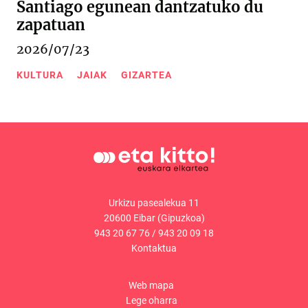
Santiago egunean dantzatuko du
zapatuan
2026/07/23
KULTURA
JAIAK
GIZARTEA
Urkizu pasealekua 11
20600 Eibar (Gipuzkoa)
943 20 67 76
/
943 20 09 18
Kontaktua
Web mapa
Lege oharra