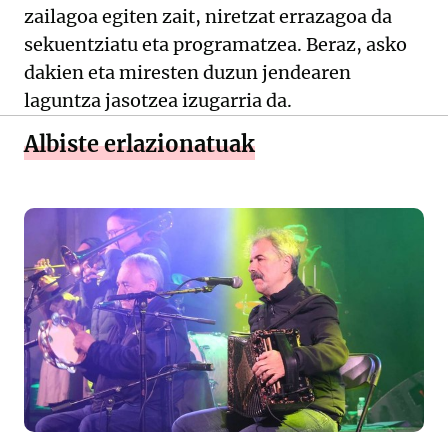
zailagoa egiten zait, niretzat errazagoa da
sekuentziatu eta programatzea. Beraz, asko
dakien eta miresten duzun jendearen
laguntza jasotzea izugarria da.
Albiste erlazionatuak