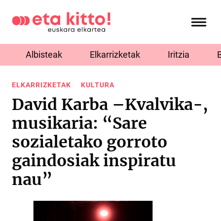
Albisteak
Elkarrizketak
Iritzia
ELKARRIZKETAK
KULTURA
David Karba –Kvalvika-,
musikaria: “Sare
sozialetako gorroto
gaindosiak inspiratu
nau”