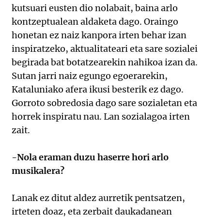
kutsuari eusten dio nolabait, baina arlo
kontzeptualean aldaketa dago. Oraingo
honetan ez naiz kanpora irten behar izan
inspiratzeko, aktualitateari eta sare sozialei
begirada bat botatzearekin nahikoa izan da.
Sutan jarri naiz egungo egoerarekin,
Kataluniako afera ikusi besterik ez dago.
Gorroto sobredosia dago sare sozialetan eta
horrek inspiratu nau. Lan sozialagoa irten
zait.
-Nola eraman duzu haserre hori arlo
musikalera?
Lanak ez ditut aldez aurretik pentsatzen,
irteten doaz, eta zerbait daukadanean