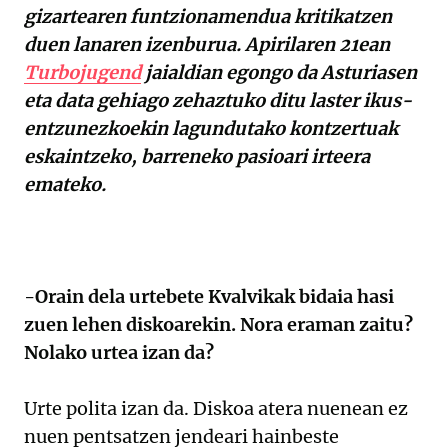
gizartearen funtzionamendua kritikatzen
duen lanaren izenburua. Apirilaren 21ean
Turbojugend
jaialdian egongo da Asturiasen
eta data gehiago zehaztuko ditu laster ikus-
entzunezkoekin lagundutako kontzertuak
eskaintzeko, barreneko pasioari irteera
emateko.
-Orain dela urtebete Kvalvikak bidaia hasi
zuen lehen diskoarekin. Nora eraman zaitu?
Nolako urtea izan da?
Urte polita izan da. Diskoa atera nuenean ez
nuen pentsatzen jendeari hainbeste