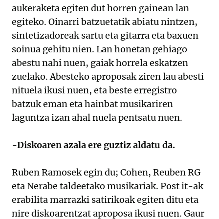
aukeraketa egiten dut horren gainean lan
egiteko. Oinarri batzuetatik abiatu nintzen,
sintetizadoreak sartu eta gitarra eta baxuen
soinua gehitu nien. Lan honetan gehiago
abestu nahi nuen, gaiak horrela eskatzen
zuelako. Abesteko aproposak ziren lau abesti
nituela ikusi nuen, eta beste erregistro
batzuk eman eta hainbat musikariren
laguntza izan ahal nuela pentsatu nuen.
-Diskoaren azala ere guztiz aldatu da.
Ruben Ramosek egin du; Cohen, Reuben RG
eta Nerabe taldeetako musikariak. Post it-ak
erabilita marrazki satirikoak egiten ditu eta
nire diskoarentzat aproposa ikusi nuen. Gaur