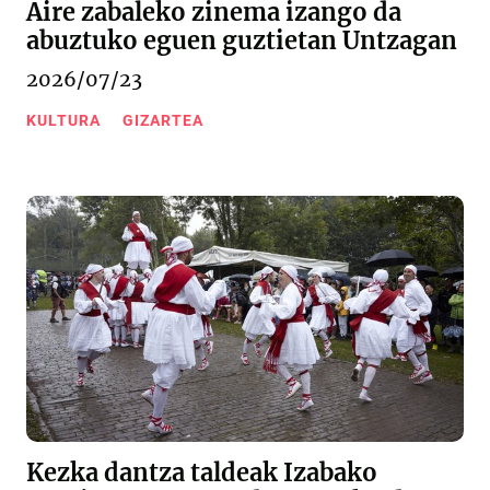
Aire zabaleko zinema izango da
abuztuko eguen guztietan Untzagan
2026/07/23
KULTURA
GIZARTEA
Kezka dantza taldeak Izabako