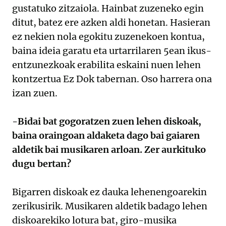
gustatuko zitzaiola. Hainbat zuzeneko egin
ditut, batez ere azken aldi honetan. Hasieran
ez nekien nola egokitu zuzenekoen kontua,
baina ideia garatu eta urtarrilaren 5ean ikus-
entzunezkoak erabilita eskaini nuen lehen
kontzertua Ez Dok tabernan. Oso harrera ona
izan zuen.
-Bidai bat gogoratzen zuen lehen diskoak,
baina oraingoan aldaketa dago bai gaiaren
aldetik bai musikaren arloan. Zer aurkituko
dugu bertan?
Bigarren diskoak ez dauka lehenengoarekin
zerikusirik. Musikaren aldetik badago lehen
diskoarekiko lotura bat, giro-musika