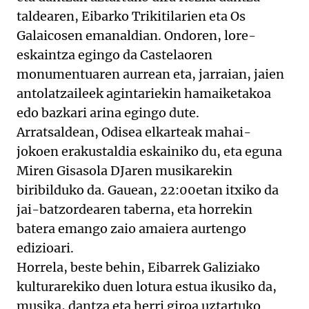
taldearen, Eibarko Trikitilarien eta Os
Galaicosen emanaldian. Ondoren, lore-
eskaintza egingo da Castelaoren
monumentuaren aurrean eta, jarraian, jaien
antolatzaileek agintariekin hamaiketakoa
edo bazkari arina egingo dute.
Arratsaldean, Odisea elkarteak mahai-
jokoen erakustaldia eskainiko du, eta eguna
Miren Gisasola DJaren musikarekin
biribilduko da. Gauean, 22:00etan itxiko da
jai-batzordearen taberna, eta horrekin
batera emango zaio amaiera aurtengo
edizioari.
Horrela, beste behin, Eibarrek Galiziako
kulturarekiko duen lotura estua ikusiko da,
musika, dantza eta herri giroa uztartuko