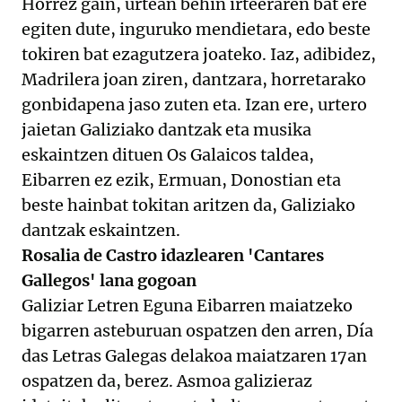
Horrez gain, urtean behin irteeraren bat ere
egiten dute, inguruko mendietara, edo beste
tokiren bat ezagutzera joateko. Iaz, adibidez,
Madrilera joan ziren, dantzara, horretarako
gonbidapena jaso zuten eta. Izan ere, urtero
jaietan Galiziako dantzak eta musika
eskaintzen dituen Os Galaicos taldea,
Eibarren ez ezik, Ermuan, Donostian eta
beste hainbat tokitan aritzen da, Galiziako
dantzak eskaintzen.
Rosalia de Castro idazlearen 'Cantares
Gallegos' lana gogoan
Galiziar Letren Eguna Eibarren maiatzeko
bigarren asteburuan ospatzen den arren, Día
das Letras Galegas delakoa maiatzaren 17an
ospatzen da, berez. Asmoa galizieraz