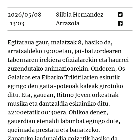
2026/05/08
Silbia Hernandez
13:03
Arrazola
Egitaraua gaur, maiatzak 8, hasiko da,
arratsaldeko 19:00etan, jai-batzordearen
tabernaren irekiera ofizialarekin eta haurrei
zuzendutako animazioarekin. Ondoren, Os
Galaicos eta Eibarko Trikitilarien eskutik
egingo den gaita-poteoak kaleak girotuko
ditu. Eta, gauean, Ritmo Joven orkestrak
musika eta dantzaldia eskainiko ditu,
22:00etatik 00:30era. Ohikoa denez,
gauerdian etenaldi labur bat egingo dute,
queimada prestatu eta banatzeko.
Zapatuko jardunaldia goizetik hasiko da,