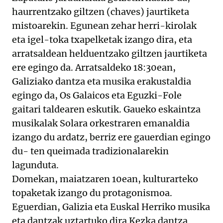
haurrentzako giltzen (chaves) jaurtiketa
mistoarekin. Egunean zehar herri-kirolak
eta igel-toka txapelketak izango dira, eta
arratsaldean helduentzako giltzen jaurtiketa
ere egingo da. Arratsaldeko 18:30ean,
Galiziako dantza eta musika erakustaldia
egingo da, Os Galaicos eta Eguzki-Fole
gaitari taldearen eskutik. Gaueko eskaintza
musikalak Solara orkestraren emanaldia
izango du ardatz, berriz ere gauerdian egingo
du- ten queimada tradizionalarekin
lagunduta.
Domekan, maiatzaren 10ean, kulturarteko
topaketak izango du protagonismoa.
Eguerdian, Galizia eta Euskal Herriko musika
eta dantzak uztartuko dira Kezka dantza