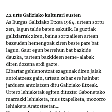
42 urte Galiziako kulturari eusten
As Burgas Galiziako Etxea 1984. urtean sortu
zen, lagun talde baten eskutik. Ia guztiak
galiziarrak ziren, baina sortzaileen artean
bazeuden hemengoak ziren beste pare bat
lagun. Gaur egun berrehun bat bazkide
dauzka, tartean bazkideen seme-alabak
diren dozena erdi gazte.
Eibartar gehienontzat ezagunak diren jaiak
antolatzeaz gain, urtean zehar ere hainbat
jarduera antolatzen ditu Galiziako Etxeak.
Urtero lehiaketak egiten dituzte: Gabonetako
marrazki lehiaketa, mus txapelketa, mozorro
lehiaketa Aratosteetan...