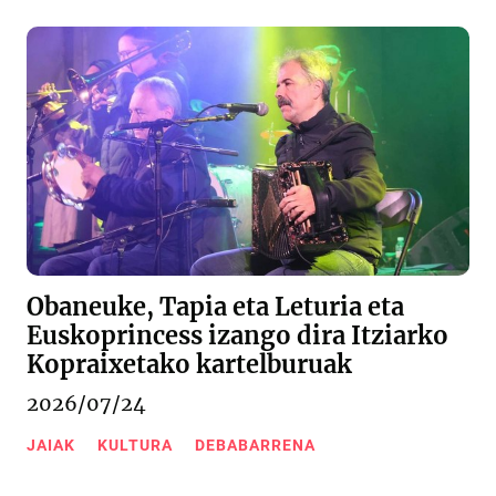
Obaneuke, Tapia eta Leturia eta
Euskoprincess izango dira Itziarko
Kopraixetako kartelburuak
2026/07/24
JAIAK
KULTURA
DEBABARRENA