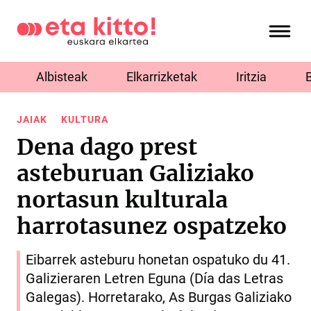
Albisteak
Elkarrizketak
Iritzia
JAIAK
KULTURA
Dena dago prest
asteburuan Galiziako
nortasun kulturala
harrotasunez ospatzeko
Eibarrek asteburu honetan ospatuko du 41.
Galizieraren Letren Eguna (Día das Letras
Galegas). Horretarako, As Burgas Galiziako