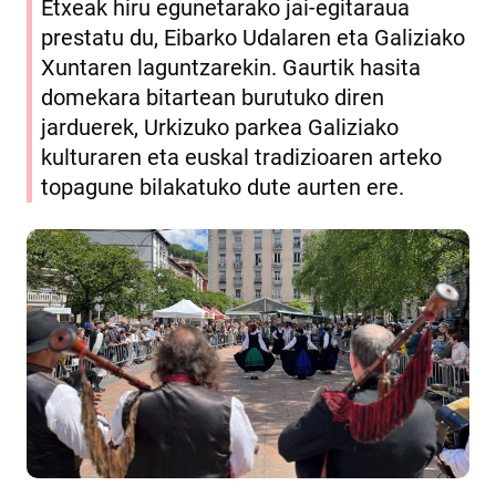
Etxeak hiru egunetarako jai-egitaraua
prestatu du, Eibarko Udalaren eta Galiziako
Xuntaren laguntzarekin. Gaurtik hasita
domekara bitartean burutuko diren
jarduerek, Urkizuko parkea Galiziako
kulturaren eta euskal tradizioaren arteko
topagune bilakatuko dute aurten ere.