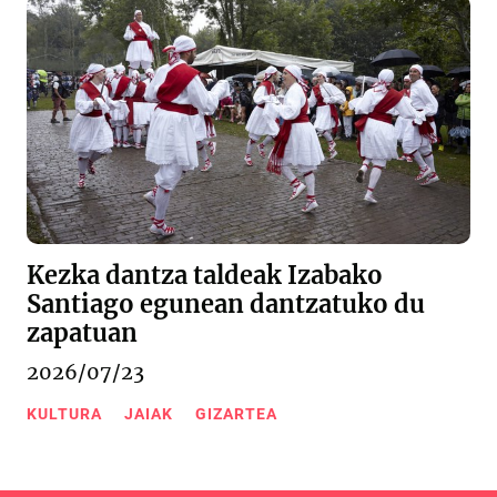
Kezka dantza taldeak Izabako
Santiago egunean dantzatuko du
zapatuan
2026/07/23
KULTURA
JAIAK
GIZARTEA