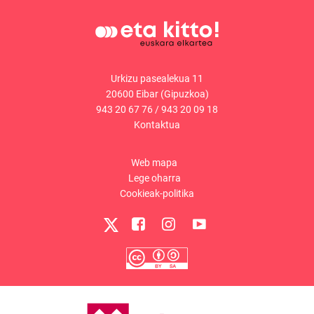
Urkizu pasealekua 11
20600 Eibar (Gipuzkoa)
943 20 67 76
/
943 20 09 18
Kontaktua
Web mapa
Lege oharra
Cookieak-politika