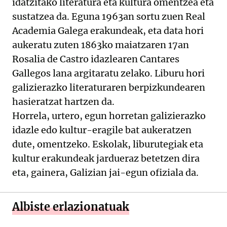
idatzitako literatura eta kultura omentzea eta
sustatzea da. Eguna 1963an sortu zuen Real
Academia Galega erakundeak, eta data hori
aukeratu zuten 1863ko maiatzaren 17an
Rosalia de Castro idazlearen Cantares
Gallegos lana argitaratu zelako. Liburu hori
galizierazko literaturaren berpizkundearen
hasieratzat hartzen da.
Horrela, urtero, egun horretan galizierazko
idazle edo kultur-eragile bat aukeratzen
dute, omentzeko. Eskolak, liburutegiak eta
kultur erakundeak jardueraz betetzen dira
eta, gainera, Galizian jai-egun ofiziala da.
Albiste erlazionatuak