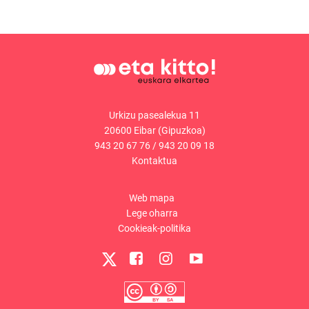
Urkizu pasealekua 11
20600 Eibar (Gipuzkoa)
943 20 67 76
/
943 20 09 18
Kontaktua
Web mapa
Lege oharra
Cookieak-politika