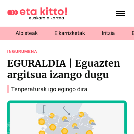
Albisteak
Elkarrizketak
Iritzia
INGURUMENA
EGURALDIA | Eguazten
argitsua izango dugu
Tenperaturak igo egingo dira