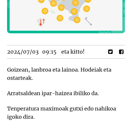
2024/07/03
09:15
eta kitto!
Goizean, lanbroa eta lainoa. Hodeiak eta
ostarteak.
Arratsaldean ipar-haizea ibiliko da.
Tenperatura maximoak gutxi edo nahikoa
igoko dira.