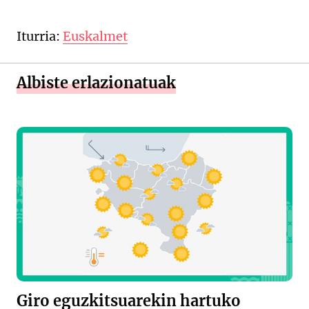
Iturria:
Euskalmet
Albiste erlazionatuak
Giro eguzkitsuarekin hartuko