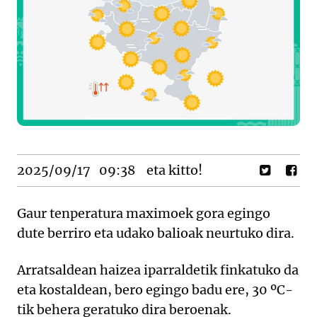
2025/09/17
09:38
eta kitto!
Gaur tenperatura maximoek gora egingo
dute berriro eta udako balioak neurtuko dira.
Arratsaldean haizea iparraldetik finkatuko da
eta kostaldean, bero egingo badu ere, 30 ºC-
tik behera geratuko dira beroenak.