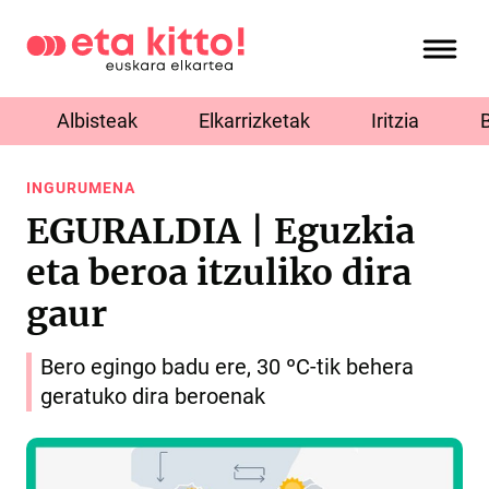
Albisteak
Elkarrizketak
Iritzia
INGURUMENA
EGURALDIA | Eguzkia
eta beroa itzuliko dira
gaur
Bero egingo badu ere, 30 ºC-tik behera
geratuko dira beroenak