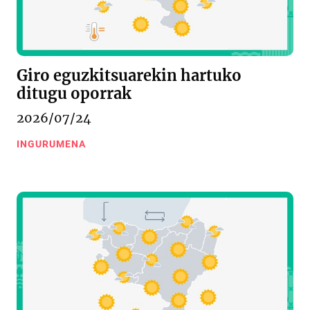
Giro eguzkitsuarekin hartuko
ditugu oporrak
2026/07/24
INGURUMENA