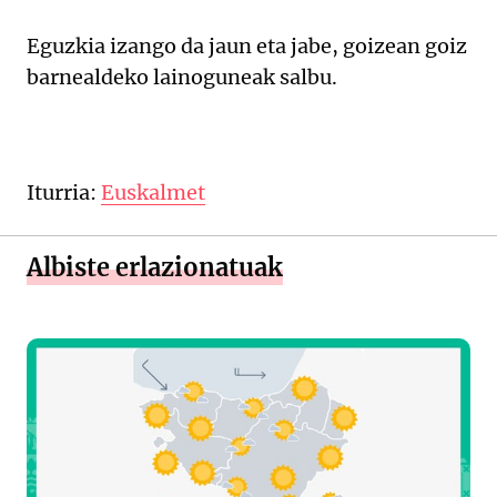
Eguzkia izango da jaun eta jabe, goizean goiz
barnealdeko lainoguneak salbu.
Iturria:
Euskalmet
Albiste erlazionatuak