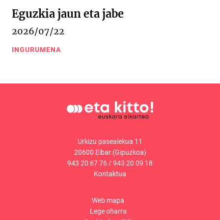
Eguzkia jaun eta jabe
2026/07/22
INGURUMENA
Urkizu pasealekua 11
20600 Eibar (Gipuzkoa)
943 20 67 76
/
943 20 09 18
Kontaktua
Web mapa
Lege oharra