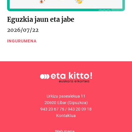
Eguzkia jaun eta jabe
2026/07/22
INGURUMENA
Urkizu pasealekua 11
20600 Eibar (Gipuzkoa)
943 20 67 76
/
943 20 09 18
Kontaktua
Web mapa