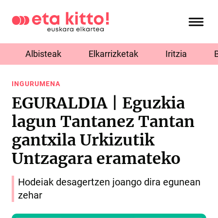
Albisteak
Elkarrizketak
Iritzia
INGURUMENA
EGURALDIA | Eguzkia
lagun Tantanez Tantan
gantxila Urkizutik
Untzagara eramateko
Hodeiak desagertzen joango dira egunean
zehar