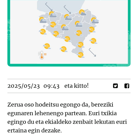
2025/05/23
09:43
eta kitto!
Zerua oso hodeitsu egongo da, bereziki
egunaren lehenengo partean. Euri txikia
egingo du eta ekialdeko zenbait lekutan euri
ertaina egin dezake.