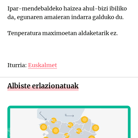
Ipar-mendebaldeko haizea ahul-bizi ibiliko
da, egunaren amaieran indarra galduko du.
Tenperatura maximoetan aldaketarik ez.
Iturria:
Euskalmet
Albiste erlazionatuak