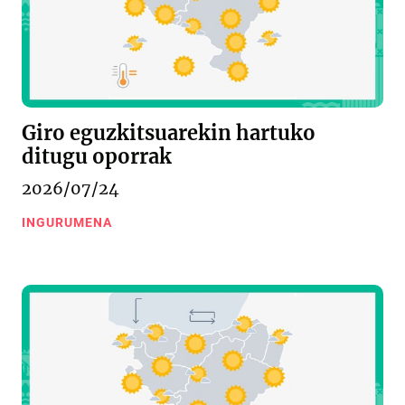
Giro eguzkitsuarekin hartuko
ditugu oporrak
2026/07/24
INGURUMENA