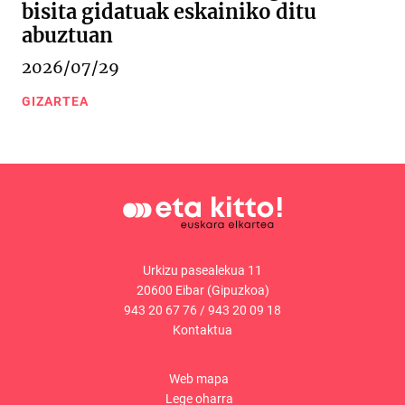
bisita gidatuak eskainiko ditu
abuztuan
2026/07/29
GIZARTEA
Urkizu pasealekua 11
20600 Eibar (Gipuzkoa)
943 20 67 76
/
943 20 09 18
Kontaktua
Web mapa
Lege oharra