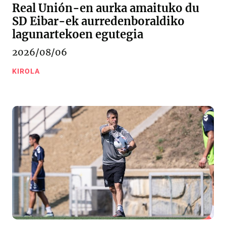
Real Unión-en aurka amaituko du
SD Eibar-ek aurredenboraldiko
lagunartekoen egutegia
2026/08/06
KIROLA