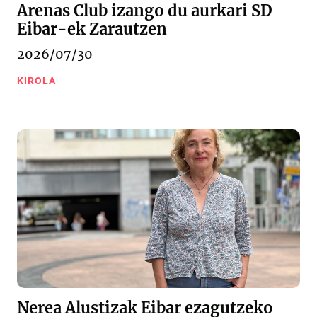
Arenas Club izango du aurkari SD
Eibar-ek Zarautzen
2026/07/30
KIROLA
Nerea Alustizak Eibar ezagutzeko