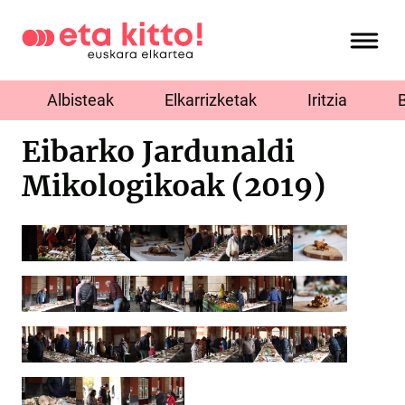
Albisteak
Elkarrizketak
Iritzia
Eibarko Jardunaldi
Mikologikoak (2019)