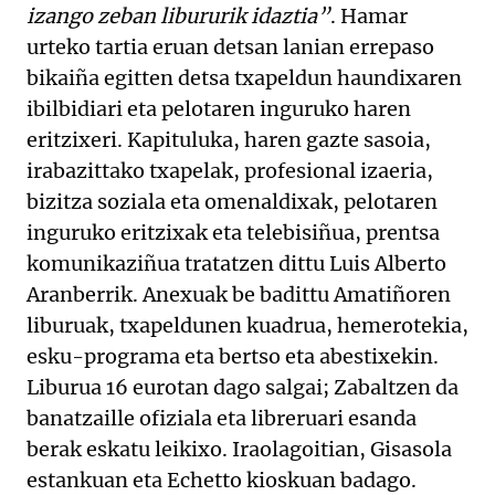
izango zeban libururik idaztia”
. Hamar
urteko tartia eruan detsan lanian errepaso
bikaiña egitten detsa txapeldun haundixaren
ibilbidiari eta pelotaren inguruko haren
eritzixeri. Kapituluka, haren gazte sasoia,
irabazittako txapelak, profesional izaeria,
bizitza soziala eta omenaldixak, pelotaren
inguruko eritzixak eta telebisiñua, prentsa
komunikaziñua tratatzen dittu Luis Alberto
Aranberrik. Anexuak be badittu Amatiñoren
liburuak, txapeldunen kuadrua, hemerotekia,
esku-programa eta bertso eta abestixekin.
Liburua 16 eurotan dago salgai; Zabaltzen da
banatzaille ofiziala eta libreruari esanda
berak eskatu leikixo. Iraolagoitian, Gisasola
estankuan eta Echetto kioskuan badago.