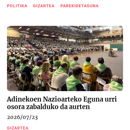
POLITIKA
GIZARTEA
PAREKIDETASUNA
Adinekoen Nazioarteko Eguna urri
osora zabalduko da aurten
2026/07/23
GIZARTEA