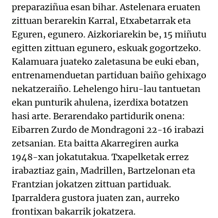
preparaziñua esan bihar. Astelenara eruaten
zittuan berarekin Karral, Etxabetarrak eta
Eguren, egunero. Aizkoriarekin be, 15 miñutu
egitten zittuan egunero, eskuak gogortzeko.
Kalamuara juateko zaletasuna be euki eban,
entrenamenduetan partiduan baiño gehixago
nekatzeraiño. Lehelengo hiru-lau tantuetan
ekan punturik ahulena, izerdixa botatzen
hasi arte. Berarendako partidurik onena:
Eibarren Zurdo de Mondragoni 22-16 irabazi
zetsanian. Eta baitta Akarregiren aurka
1948-xan jokatutakua. Txapelketak errez
irabaztiaz gain, Madrillen, Bartzelonan eta
Frantzian jokatzen zittuan partiduak.
Iparraldera gustora juaten zan, aurreko
frontixan bakarrik jokatzera.