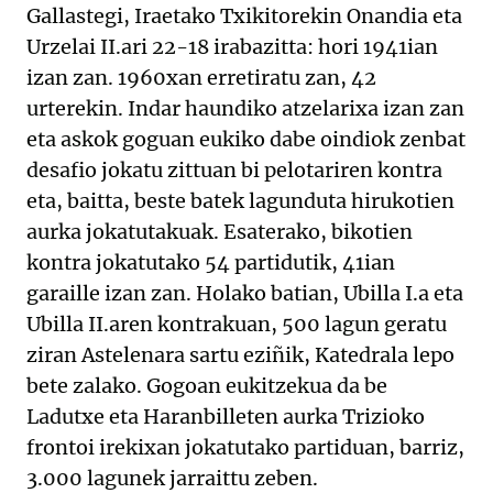
Gallastegi, Iraetako Txikitorekin Onandia eta
Urzelai II.ari 22-18 irabazitta: hori 1941ian
izan zan. 1960xan erretiratu zan, 42
urterekin. Indar haundiko atzelarixa izan zan
eta askok goguan eukiko dabe oindiok zenbat
desafio jokatu zittuan bi pelotariren kontra
eta, baitta, beste batek lagunduta hirukotien
aurka jokatutakuak. Esaterako, bikotien
kontra jokatutako 54 partidutik, 41ian
garaille izan zan. Holako batian, Ubilla I.a eta
Ubilla II.aren kontrakuan, 500 lagun geratu
ziran Astelenara sartu eziñik, Katedrala lepo
bete zalako. Gogoan eukitzekua da be
Ladutxe eta Haranbilleten aurka Trizioko
frontoi irekixan jokatutako partiduan, barriz,
3.000 lagunek jarraittu zeben.