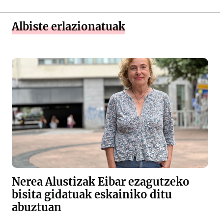
Albiste erlazionatuak
Nerea Alustizak Eibar ezagutzeko
bisita gidatuak eskainiko ditu
abuztuan