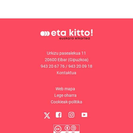
Urkizu pasealekua 11
20600 Eibar (Gipuzkoa)
943 20 67 76
/
943 20 09 18
Kontaktua
Web mapa
Lege oharra
Cookieak-politika