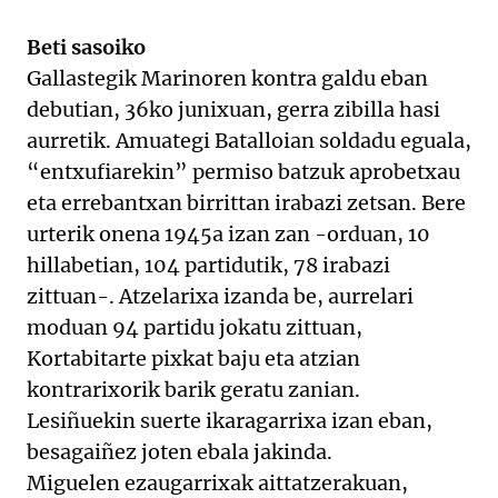
Beti sasoiko
Gallastegik Marinoren kontra galdu eban
debutian, 36ko junixuan, gerra zibilla hasi
aurretik. Amuategi Batalloian soldadu eguala,
“entxufiarekin” permiso batzuk aprobetxau
eta errebantxan birrittan irabazi zetsan. Bere
urterik onena 1945a izan zan -orduan, 10
hillabetian, 104 partidutik, 78 irabazi
zittuan-. Atzelarixa izanda be, aurrelari
moduan 94 partidu jokatu zittuan,
Kortabitarte pixkat baju eta atzian
kontrarixorik barik geratu zanian.
Lesiñuekin suerte ikaragarrixa izan eban,
besagaiñez joten ebala jakinda.
Miguelen ezaugarrixak aittatzerakuan,