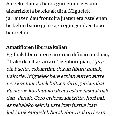
Aurreko datuak berak guri emon zeskun
alkarrizketa batekuak dira. Miguelek
jarraitzen dau frontoira juaten eta Astelenan
be behin baiño gehixago egin geinkeu topo
berarekin.
Amatiñoren liburua kalian
Egilliak liburuaren sarrerian diñuan moduan,
“Irakorle eibartarrari” izenburupian,
“jira
eta buelta, eskuartian dozun liburu honek,
irakorle, Miguelek bere etxian aurrez aurre
neri kontautakuak biltzen dittu gehixenbat.
Euskeraz kontautakuak eta eskuz jasotakuak
dan-danak. Gero erderaz idatzitta, hori bai,
ez nebalako sekula uste izan justua izan
leikianik Miguelek berak iñoiz irakorri ezin