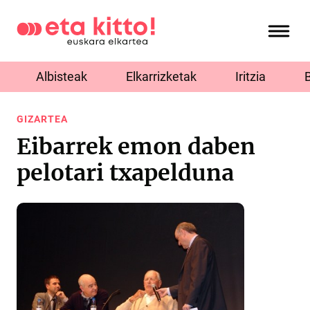
Albisteak
Elkarrizketak
Iritzia
GIZARTEA
Eibarrek emon daben
pelotari txapelduna