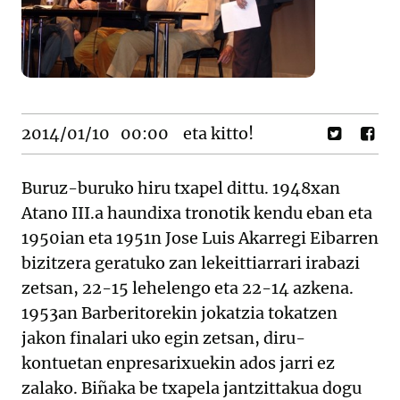
2014/01/10
00:00
eta kitto!
Buruz-buruko hiru txapel dittu. 1948xan
Atano III.a haundixa tronotik kendu eban eta
1950ian eta 1951n Jose Luis Akarregi Eibarren
bizitzera geratuko zan lekeittiarrari irabazi
zetsan, 22-15 lehelengo eta 22-14 azkena.
1953an Barberitorekin jokatzia tokatzen
jakon finalari uko egin zetsan, diru-
kontuetan enpresarixuekin ados jarri ez
zalako. Biñaka be txapela jantzittakua dogu