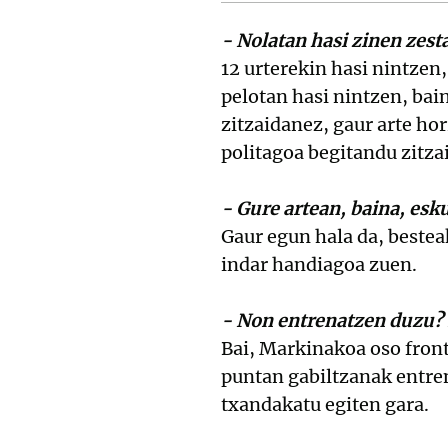
- Nolatan hasi zinen zest
12 urterekin hasi nintze
pelotan hasi nintzen, bain
zitzaidanez, gaur arte hor
politagoa begitandu zitza
- Gure artean, baina, esk
Gaur egun hala da, besteak
indar handiagoa zuen.
- Non entrenatzen duzu? 
Bai, Markinakoa oso front
puntan gabiltzanak entren
txandakatu egiten gara.