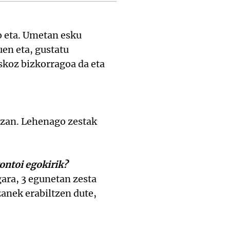
o eta. Umetan esku
uen eta, gustatu
askoz bizkorragoa da eta
 izan. Lehenago zestak
ontoi egokirik?
gara, 3 egunetan zesta
anek erabiltzen dute,