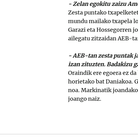
- Zelan egokitu zaizu Am
Zesta puntako txapelketet
mundu mailako txapela lor
Garazi eta Hossegorren jo
ailegatu zitzaidan AEB-ta
- AEB-tan zesta puntak ja
izan zituzten. Badakizu 
Oraindik ere egoera ez da 
horietako bat Daniakoa. G
noa. Markinatik joandako b
joango naiz.