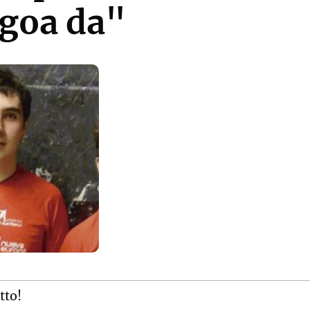
agoa da"
tto!