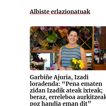
Albiste erlazionatuak
Garbiñe Ajuria, Izadi
loradenda: “Pena ematen
zidan Izadik ateak ixteak;
beraz, erreleboa aurkitzea
poz handia eman dit”