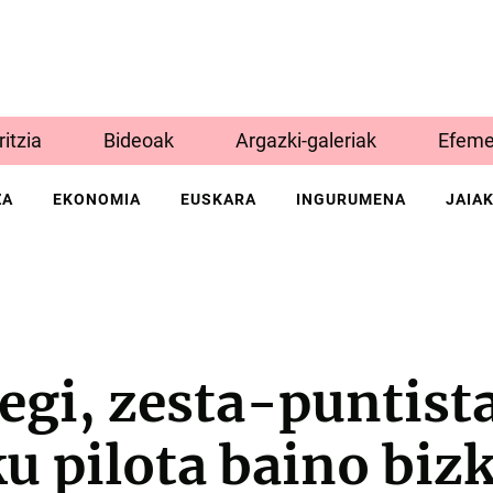
Iritzia
Bideoak
Argazki-galeriak
Efeme
ZA
EKONOMIA
EUSKARA
INGURUMENA
JAIA
egi, zesta-puntist
u pilota baino biz