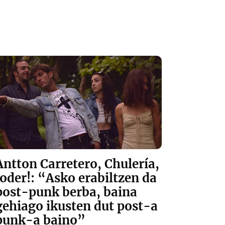
Antton Carretero, Chulería,
Joder!: “Asko erabiltzen da
post-punk berba, baina
gehiago ikusten dut post-a
punk-a baino”