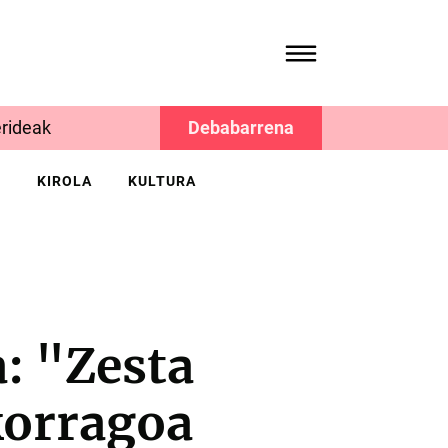
rideak
Debabarrena
K
KIROLA
KULTURA
a: "Zesta
korragoa