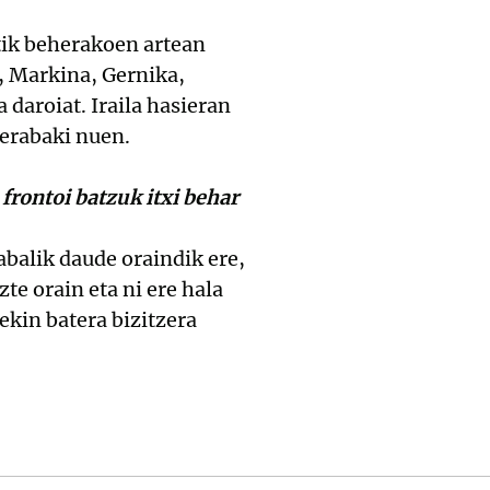
tik beherakoen artean
, Markina, Gernika,
 daroiat. Iraila hasieran
 erabaki nuen.
frontoi batzuk itxi behar
abalik daude oraindik ere,
te orain eta ni ere hala
ekin batera bizitzera