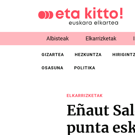
Albisteak
Elkarrizketak
GIZARTEA
HEZKUNTZA
HIRIGINT
OSASUNA
POLITIKA
ELKARRIZKETAK
Eñaut Sal
punta esk