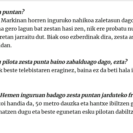
a puntan?
n, Markinan horren inguruko nahikoa zaletasun dag
a gero lagun bat zestan hasi zen, nik ere probatu n
retan jarraitu dut. Biak oso ezberdinak dira, zesta 
idan.
u pilota zesta punta baino zabalduago dago, ezta?
 beste telebistaren eraginez, baina ez da beti hala
Hemen inguruan badago zesta puntan jarduteko fr
oi handia da, 50 metro dauzka eta hantxe ibiltzen 
atzen dugu eta beste egunetan esku pilotan dabiltz