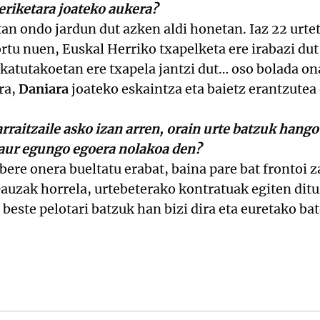
eriketara joateko aukera?
an ondo jardun dut azken aldi honetan. Iaz 22 urte
tu nuen, Euskal Herriko txapelketa ere irabazi dut
katutakoetan ere txapela jantzi dut… oso bolada ona
ra,
Daniara
joateko eskaintza eta baietz erantzutea
rraitzaile asko izan arren, orain urte batzuk hango 
gaur egungo egoera nolakoa den?
bere onera bueltatu erabat, baina pare bat frontoi z
auzak horrela, urtebeterako kontratuak egiten dituz
este pelotari batzuk han bizi dira eta euretako bat