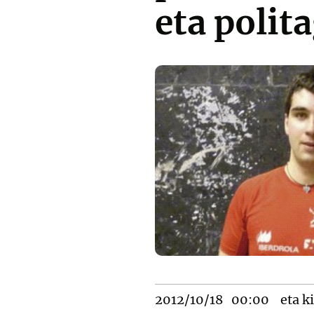
eta polit
2012/10/18
00:00
eta ki