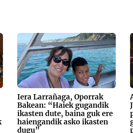
Iera Larrañaga, Oporrak
Bakean: “Haiek gugandik
ikasten dute, baina guk ere
k
haiengandik asko ikasten
dugu”