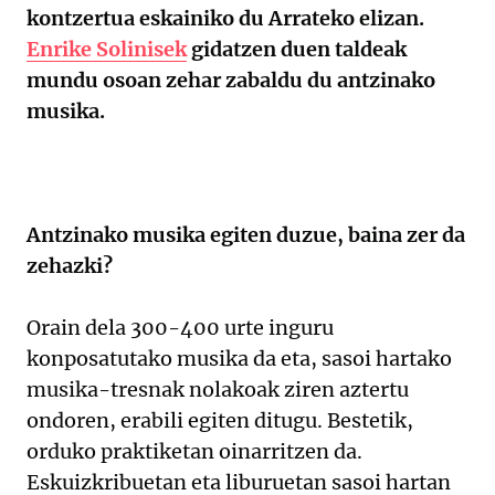
kontzertua eskainiko du Arrateko elizan.
Enrike Solinisek
gidatzen duen taldeak
mundu osoan zehar zabaldu du antzinako
musika.
Antzinako musika egiten duzue, baina zer da
zehazki?
Orain dela 300-400 urte inguru
konposatutako musika da eta, sasoi hartako
musika-tresnak nolakoak ziren aztertu
ondoren, erabili egiten ditugu. Bestetik,
orduko praktiketan oinarritzen da.
Eskuizkribuetan eta liburuetan sasoi hartan