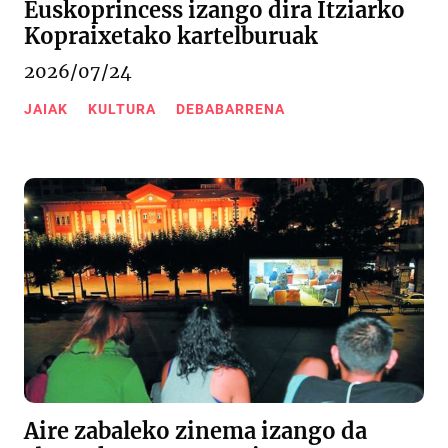
Euskoprincess izango dira Itziarko
Kopraixetako kartelburuak
2026/07/24
JAIAK
KULTURA
DEBABARRENA
Aire zabaleko zinema izango da