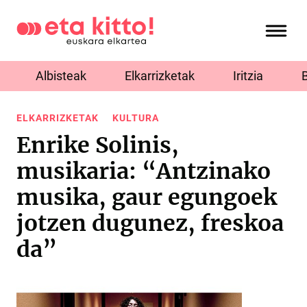
Albisteak
Elkarrizketak
Iritzia
ELKARRIZKETAK
KULTURA
Enrike Solinis,
musikaria: “Antzinako
musika, gaur egungoek
jotzen dugunez, freskoa
da”