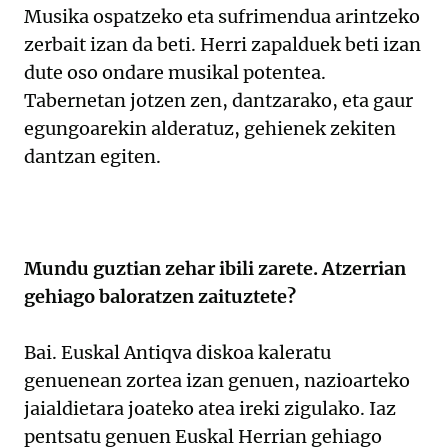
Musika ospatzeko eta sufrimendua arintzeko
zerbait izan da beti. Herri zapalduek beti izan
dute oso ondare musikal potentea.
Tabernetan jotzen zen, dantzarako, eta gaur
egungoarekin alderatuz, gehienek zekiten
dantzan egiten.
Mundu guztian zehar ibili zarete. Atzerrian
gehiago baloratzen zaituztete?
Bai. Euskal Antiqva diskoa kaleratu
genuenean zortea izan genuen, nazioarteko
jaialdietara joateko atea ireki zigulako. Iaz
pentsatu genuen Euskal Herrian gehiago