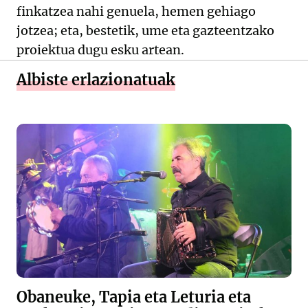
finkatzea nahi genuela, hemen gehiago
jotzea; eta, bestetik, ume eta gazteentzako
proiektua dugu esku artean.
Albiste erlazionatuak
Obaneuke, Tapia eta Leturia eta