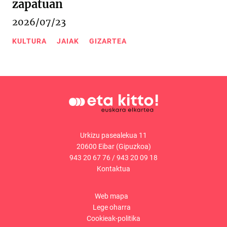
zapatuan
2026/07/23
KULTURA
JAIAK
GIZARTEA
Urkizu pasealekua 11
20600 Eibar (Gipuzkoa)
943 20 67 76
/
943 20 09 18
Kontaktua
Web mapa
Lege oharra
Cookieak-politika