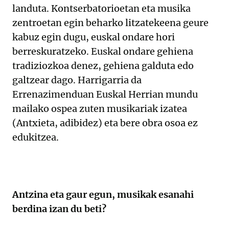
landuta. Kontserbatorioetan eta musika
zentroetan egin beharko litzatekeena geure
kabuz egin dugu, euskal ondare hori
berreskuratzeko. Euskal ondare gehiena
tradiziozkoa denez, gehiena galduta edo
galtzear dago. Harrigarria da
Errenazimenduan Euskal Herrian mundu
mailako ospea zuten musikariak izatea
(Antxieta, adibidez) eta bere obra osoa ez
edukitzea.
Antzina eta gaur egun, musikak esanahi
berdina izan du beti?