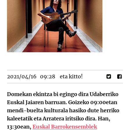
2021/04/16
09:28
eta kitto!
Domekan ekintza bi egingo dira Udaberriko
Euskal Jaiaren barruan. Goizeko 09:00etan
mendi-buelta kulturala hasiko dute herriko
kaleetatik eta Arratera iritsiko dira. Han,
13:30ean,
Euskal Barrokensemblek