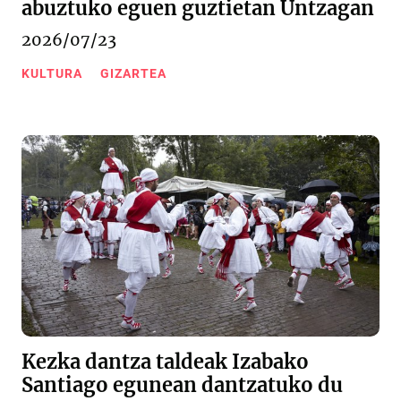
abuztuko eguen guztietan Untzagan
2026/07/23
KULTURA
GIZARTEA
Kezka dantza taldeak Izabako
Santiago egunean dantzatuko du