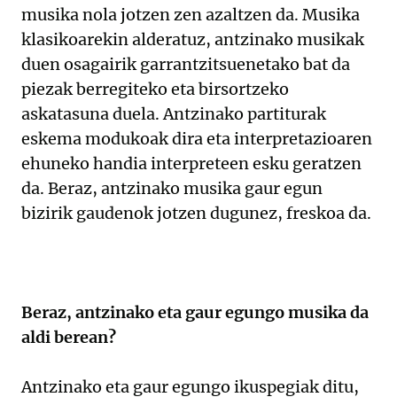
musika nola jotzen zen azaltzen da. Musika
klasikoarekin alderatuz, antzinako musikak
duen osagairik garrantzitsuenetako bat da
piezak berregiteko eta birsortzeko
askatasuna duela. Antzinako partiturak
eskema modukoak dira eta interpretazioaren
ehuneko handia interpreteen esku geratzen
da. Beraz, antzinako musika gaur egun
bizirik gaudenok jotzen dugunez, freskoa da.
Beraz, antzinako eta gaur egungo musika da
aldi berean?
Antzinako eta gaur egungo ikuspegiak ditu,