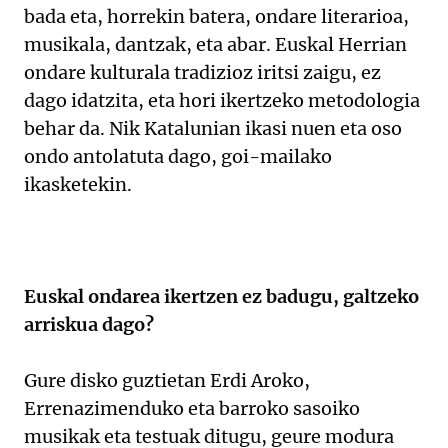
bada eta, horrekin batera, ondare literarioa,
musikala, dantzak, eta abar. Euskal Herrian
ondare kulturala tradizioz iritsi zaigu, ez
dago idatzita, eta hori ikertzeko metodologia
behar da. Nik Katalunian ikasi nuen eta oso
ondo antolatuta dago, goi-mailako
ikasketekin.
Euskal ondarea ikertzen ez badugu, galtzeko
arriskua dago?
Gure disko guztietan Erdi Aroko,
Errenazimenduko eta barroko sasoiko
musikak eta testuak ditugu, geure modura