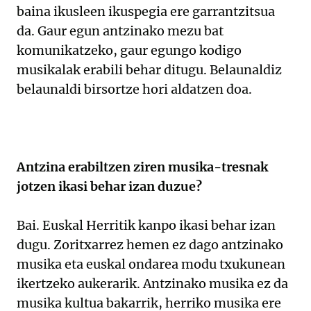
baina ikusleen ikuspegia ere garrantzitsua
da. Gaur egun antzinako mezu bat
komunikatzeko, gaur egungo kodigo
musikalak erabili behar ditugu. Belaunaldiz
belaunaldi birsortze hori aldatzen doa.
Antzina erabiltzen ziren musika-tresnak
jotzen ikasi behar izan duzue?
Bai. Euskal Herritik kanpo ikasi behar izan
dugu. Zoritxarrez hemen ez dago antzinako
musika eta euskal ondarea modu txukunean
ikertzeko aukerarik. Antzinako musika ez da
musika kultua bakarrik, herriko musika ere