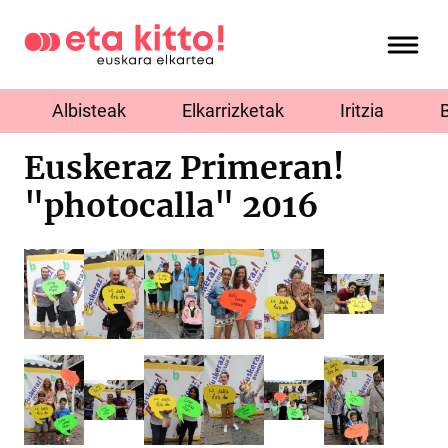
Albisteak
Elkarrizketak
Iritzia
Euskeraz Primeran!
"photocalla" 2016