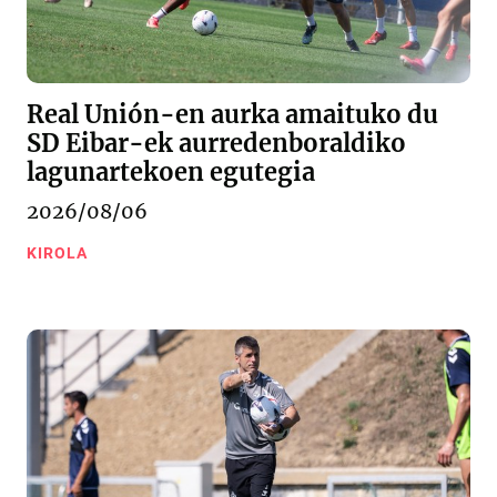
Real Unión-en aurka amaituko du
SD Eibar-ek aurredenboraldiko
lagunartekoen egutegia
2026/08/06
KIROLA