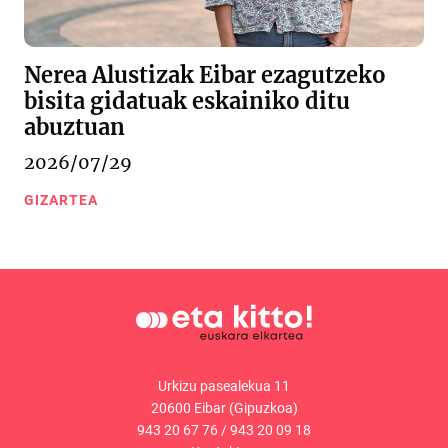
Nerea Alustizak Eibar ezagutzeko
bisita gidatuak eskainiko ditu
abuztuan
2026/07/29
GIZARTEA
Urkizu pasealekua 11
20600 Eibar (Gipuzkoa)
943 20 67 76
/
943 20 09 18