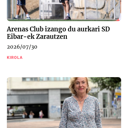
Arenas Club izango du aurkari SD
Eibar-ek Zarautzen
2026/07/30
KIROLA