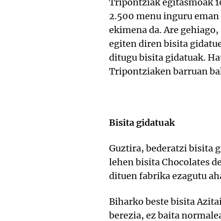
Tripontziak egitasmoak 10
2.500 menu inguru eman z
ekimena da. Are gehiago, 
egiten diren bisita gida
ditugu bisita gidatuak. Ha
Tripontziaken barruan ba
Bisita gidatuak
Guztira, bederatzi bisita 
lehen bisita Chocolates de
dituen fabrika ezagutu ah
Biharko beste bisita Azit
berezia, ez baita normale