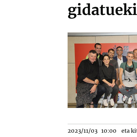
gidatuek
2023/11/03
10:00
eta ki