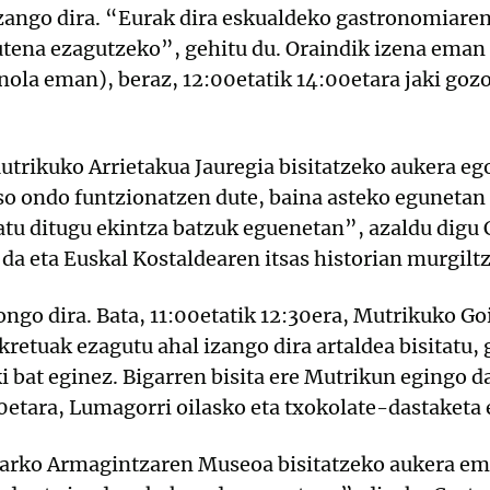
zango dira. “Eurak dira eskualdeko gastronomiaren
utena ezagutzeko”, gehitu du. Oraindik izena eman
 nola eman), beraz, 12:00etatik 14:00etara jaki go
utrikuko Arrietakua Jauregia bisitatzeko aukera e
o ondo funtzionatzen dute, baina asteko egunetan 
atu ditugu ekintza batzuk eguenetan”, azaldu digu 
da eta Euskal Kostaldearen itsas historian murgil
gongo dira. Bata, 11:00etatik 12:30era, Mutrikuko G
kretuak ezagutu ahal izango dira artaldea bisitatu,
ki bat eginez. Bigarren bisita ere Mutrikun egingo d
00etara, Lumagorri oilasko eta txokolate-dastaketa 
barko Armagintzaren Museoa bisitatzeko aukera em