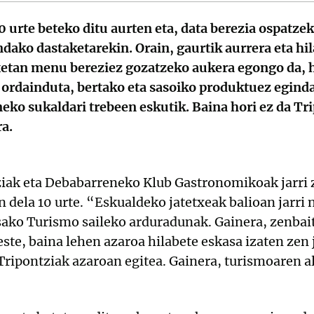
 urte beteko ditu aurten eta, data berezia ospatze
dako dastaketarekin. Orain, gaurtik aurrera eta hil
xetan menu bereziez gozatzeko aukera egongo da, h
ordainduta, bertako eta sasoiko produktuez eginda
eko sukaldari trebeen eskutik. Baina hori ez da Tr
a.
iak eta Debabarreneko Klub Gastronomikoak jarri
 dela 10 urte. “Eskualdeko jatetxeak balioan jarri 
sako Turismo saileko arduradunak. Gainera, zenbait
ste, baina lehen azaroa hilabete eskasa izaten zen 
Tripontziak azaroan egitea. Gainera, turismoaren a