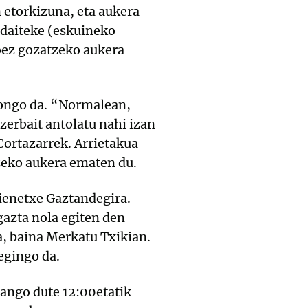
 etorkizuna, eta aukera
 daiteke (eskuineko
zoez gozatzeko aukera
gongo da. “Normalean,
zerbait antolatu nahi izan
Cortazarrek. Arrietakua
tzeko aukera ematen du.
oienetxe Gaztandegira.
 gazta nola egiten den
a, baina Merkatu Txikian.
egingo da.
ango dute 12:00etatik