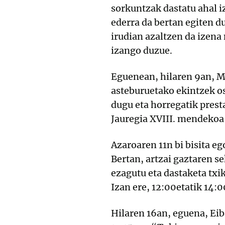
sorkuntzak dastatu ahal i
ederra da bertan egiten d
irudian azaltzen da izena
izango duzue.
Eguenean, hilaren 9an, M
asteburuetako ekintzek os
dugu eta horregatik prest
Jauregia XVIII. mendekoa 
Azaroaren 11n bi bisita e
Bertan, artzai gaztaren se
ezagutu eta dastaketa txi
Izan ere, 12:00etatik 14:
Hilaren 16an, eguena, Ei