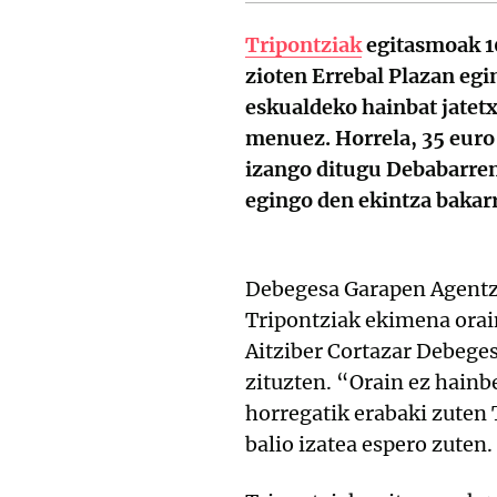
Tripontziak
egitasmoak 10
zioten Errebal Plazan egin
eskualdeko hainbat jatet
menuez. Horrela, 35 euro 
izango ditugu Debabarren
egingo den ekintza bakarr
Debegesa Garapen Agentz
Tripontziak ekimena orain
Aitziber Cortazar Debege
zituzten. “Orain ez hainbe
horregatik erabaki zuten 
balio izatea espero zuten.