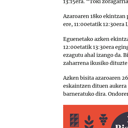
13:15era. “Toki zoragarri
Azaroaren 18ko ekintzan pa
ere, 11:00etatik 12:30era
Eguenetako azken ekintza 
12:00etatik 13:30era egin
ezagutu ahal izango da. B
zaharrena ikusiko dituzte
Azken bisita azaroaren 26
eskaintzen dituen aukera 
barneratuko dira. Ondore