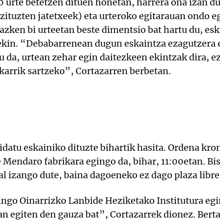
 urte betetzen dituen honetan, harrera ona izan du
ituzten jatetxeek) eta urteroko egitarauan ondo 
azken bi urteetan beste dimentsio bat hartu du, es
tuekin. “Debabarrenean dugun eskaintza ezagutzera
u da, urtean zehar egin daitezkeen ekintzak dira, ez 
karrik sartzeko”, Cortazarren berbetan.
gidatu eskainiko dituzte bihartik hasita. Ordena kro
 Mendaro fabrikara egingo da, bihar, 11:00etan. Bis
al izango dute, baina dagoeneko ez dago plaza librer
aingo Oinarrizko Lanbide Heziketako Institutura egi
an egiten den gauza bat”, Cortazarrek dionez. Berta