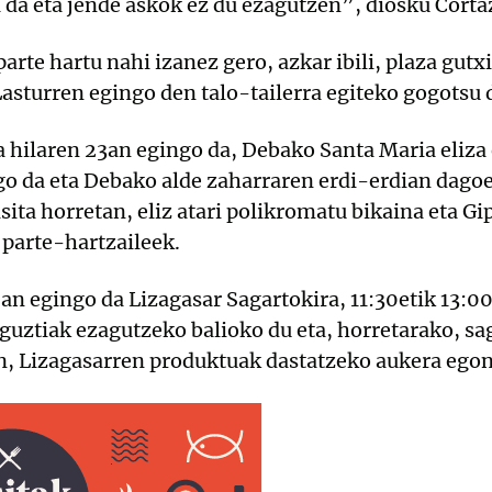
a da eta jende askok ez du ezagutzen”, diosku Corta
rte hartu nahi izanez gero, azkar ibili, plaza gutxi
 Lasturren egingo den talo-tailerra egiteko gogotsu 
hilaren 23an egingo da, Debako Santa Maria eliza 
go da eta Debako alde zaharraren erdi-erdian dago
isita horretan, eliz atari polikromatu bikaina eta G
 parte-hartzaileek.
an egingo da Lizagasar Sagartokira, 11:30etik 13:0
guztiak ezagutzeko balioko du eta, horretarako, sa
n, Lizagasarren produktuak dastatzeko aukera egon