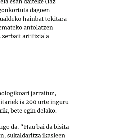
ela esan daiteke (iaz
egonkortuta dagoen
kualdeko hainbat tokitara
 emateko antolatzen
zerbait artifiziala
nologikoari jarraituz,
itariek ia 200 urte inguru
ik, bete egin delako.
ngo da. “Hau bai da bisita
n, sukaldaritza ikasleen