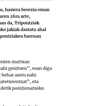
ko, hasiera berezia eman
aren 26ra arte,
au da, Tripontziak
ko jakiak dastatu ahal
ipontziaken barruan
 zuten martxan
nahi genituen”, esan digu
 behar asetu nahi
jatetxeentzat”, eta
ldetik posizionatzeko