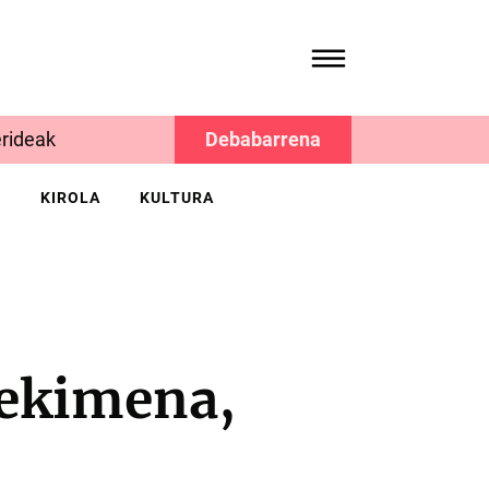
rideak
Debabarrena
K
KIROLA
KULTURA
 ekimena,