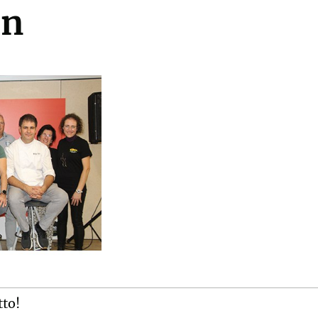
in
tto!