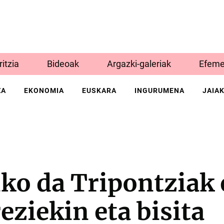
Iritzia
Bideoak
Argazki-galeriak
Efeme
ZA
EKONOMIA
EUSKARA
INGURUMENA
JAIA
iko da Tripontziak
ziekin eta bisita