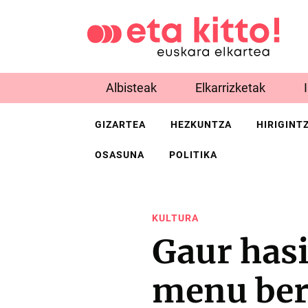
Albisteak
Elkarrizketak
GIZARTEA
HEZKUNTZA
HIRIGINT
OSASUNA
POLITIKA
KULTURA
Gaur has
menu bere