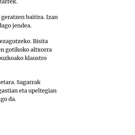
zarrek.
 geratzen baitira. Izan
dago jendea.
ezagutzeko. Bisita
en gotikoko altxorra
ipuzkoako klaustro
0etara. Sagarrak
gastian eta upeltegian
go da.