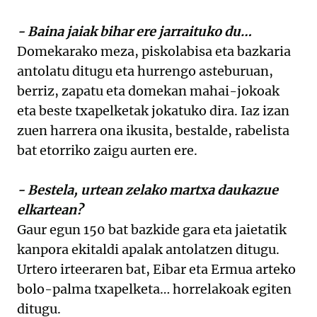
- Baina jaiak bihar ere jarraituko du…
Domekarako meza, piskolabisa eta bazkaria
antolatu ditugu eta hurrengo asteburuan,
berriz, zapatu eta domekan mahai-jokoak
eta beste txapelketak jokatuko dira. Iaz izan
zuen harrera ona ikusita, bestalde, rabelista
bat etorriko zaigu aurten ere.
- Bestela, urtean zelako martxa daukazue
elkartean?
Gaur egun 150 bat bazkide gara eta jaietatik
kanpora ekitaldi apalak antolatzen ditugu.
Urtero irteeraren bat, Eibar eta Ermua arteko
bolo-palma txapelketa… horrelakoak egiten
ditugu.