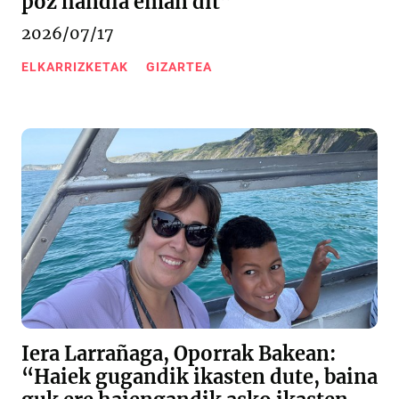
poz handia eman dit”
2026/07/17
ELKARRIZKETAK
GIZARTEA
Iera Larrañaga, Oporrak Bakean:
“Haiek gugandik ikasten dute, baina