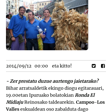
2014/09/12
00:00
eta kitto!
- Zer prestatu duzue aurtengo jaietarako?
Bihar arratsaldetik ekingo diogu egitarauari,
19.00etan Ipuruako bolatokian
Ronda El
Midiaju
Reinosako taldearekin.
Campoo-Los
Valles
eskualdean oso zabalduta dago