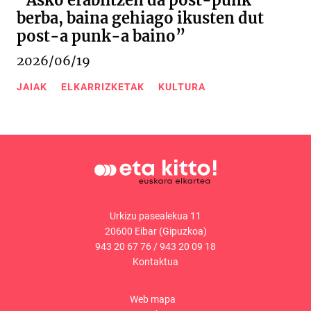
“Asko erabiltzen da post-punk
berba, baina gehiago ikusten dut
post-a punk-a baino”
2026/06/19
JAIAK
ELKARRIZKETAK
KULTURA
Urkizu pasealekua 11
20600 Eibar (Gipuzkoa)
943 20 67 76
/
943 20 09 18
Kontaktua
Web mapa