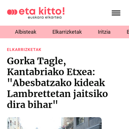
Albisteak
Elkarrizketak
Iritzia
ELKARRIZKETAK
Gorka Tagle,
Kantabriako Etxea:
"Abesbatzako kideak
Lambrettetan jaitsiko
dira bihar"