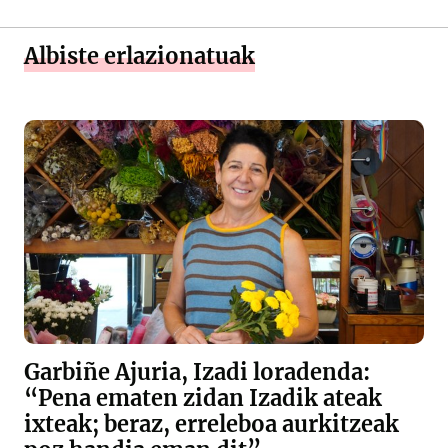
Albiste erlazionatuak
Garbiñe Ajuria, Izadi loradenda:
“Pena ematen zidan Izadik ateak
ixteak; beraz, erreleboa aurkitzeak