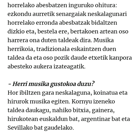
horrelako abesbatzen inguruko ohitura:
ezkondu aurretik senargaiak neskalagunari
horrelako erronda abesbatzak bidaltzen
dizkio eta, bestela ere, bertakoen artean oso
harrera ona duten taldeak dira. Musika
herrikoia, tradizionala eskaintzen duen
taldea da eta oso pozik daude etxetik kanpora
abesteko aukera izateagatik.
- Herri musika gustokoa duzu?
Hor ibiltzen gara neskalaguna, koinatua eta
hirurok musika egiten. Kornyu izeneko
taldea daukagu, nahiko bitxia, gainera,
hirukotean euskaldun bat, argentinar bat eta
Sevillako bat gaudelako.