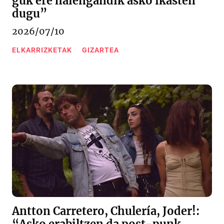
guk ere haiengandik asko ikasten
dugu”
2026/07/10
ELKARRIZKETAK
GIZARTEA
Antton Carretero, Chulería, Joder!: