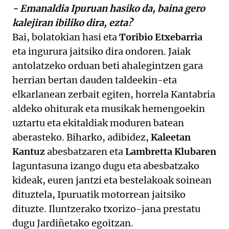
- Emanaldia Ipuruan hasiko da, baina gero
kalejiran ibiliko dira, ezta?
Bai, bolatokian hasi eta
Toribio Etxebarria
eta ingurura jaitsiko dira ondoren. Jaiak
antolatzeko orduan beti ahalegintzen gara
herrian bertan dauden taldeekin-eta
elkarlanean zerbait egiten, horrela Kantabria
aldeko ohiturak eta musikak hemengoekin
uztartu eta ekitaldiak moduren batean
aberasteko. Biharko, adibidez,
Kaleetan
Kantuz
abesbatzaren eta
Lambretta Klubaren
laguntasuna izango dugu eta abesbatzako
kideak, euren jantzi eta bestelakoak soinean
dituztela, Ipuruatik motorrean jaitsiko
dituzte. Iluntzerako txorizo-jana prestatu
dugu Jardiñetako egoitzan.