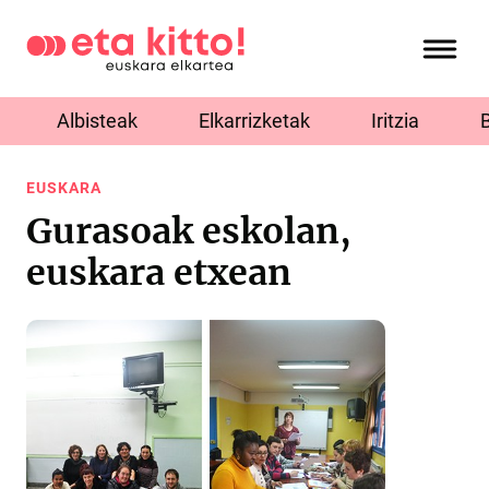
Albisteak
Elkarrizketak
Iritzia
EUSKARA
Gurasoak eskolan,
euskara etxean