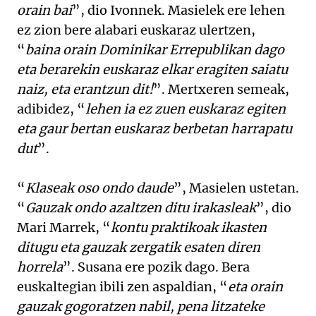
orain bai
”, dio Ivonnek. Masielek ere lehen
ez zion bere alabari euskaraz ulertzen,
“
baina orain Dominikar Errepublikan dago
eta berarekin euskaraz elkar eragiten saiatu
naiz, eta erantzun dit!
”. Mertxeren semeak,
adibidez, “
lehen ia ez zuen euskaraz egiten
eta gaur bertan euskaraz berbetan harrapatu
dut
”.
“
Klaseak oso ondo daude
”, Masielen ustetan.
“
Gauzak ondo azaltzen ditu irakasleak
”, dio
Mari Marrek, “
kontu praktikoak ikasten
ditugu eta gauzak zergatik esaten diren
horrela
”. Susana ere pozik dago. Bera
euskaltegian ibili zen aspaldian, “
eta orain
gauzak gogoratzen nabil, pena litzateke