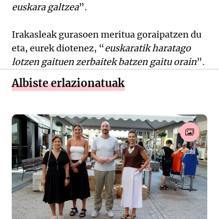
euskara galtzea
”.
Irakasleak gurasoen meritua goraipatzen du
eta, eurek diotenez, “
euskaratik haratago
lotzen gaituen zerbaitek batzen gaitu orain
”.
Albiste erlazionatuak