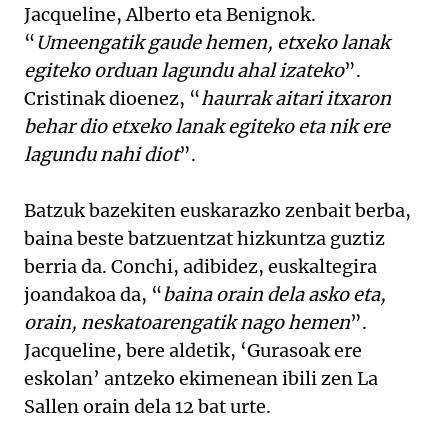
Jacqueline, Alberto eta Benignok.
“
Umeengatik gaude hemen, etxeko lanak
egiteko orduan lagundu ahal izateko
”.
Cristinak dioenez, “
haurrak aitari itxaron
behar dio etxeko lanak egiteko eta nik ere
lagundu nahi diot
”.
Batzuk bazekiten euskarazko zenbait berba,
baina beste batzuentzat hizkuntza guztiz
berria da. Conchi, adibidez, euskaltegira
joandakoa da, “
baina orain dela asko eta,
orain, neskatoarengatik nago hemen
”.
Jacqueline, bere aldetik, ‘Gurasoak ere
eskolan’ antzeko ekimenean ibili zen La
Sallen orain dela 12 bat urte.