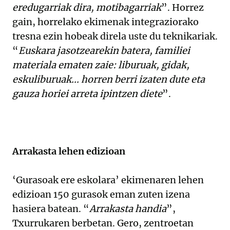
eredugarriak dira, motibagarriak
”. Horrez
gain, horrelako ekimenak integraziorako
tresna ezin hobeak direla uste du teknikariak.
“
Euskara jasotzearekin batera, familiei
materiala ematen zaie: liburuak, gidak,
eskuliburuak... horren berri izaten dute eta
gauza horiei arreta ipintzen diete
”.
Arrakasta lehen edizioan
‘Gurasoak ere eskolara’ ekimenaren lehen
edizioan 150 gurasok eman zuten izena
hasiera batean. “
Arrakasta handia
”,
Txurrukaren berbetan. Gero, zentroetan