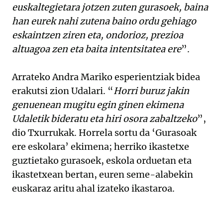
euskaltegietara jotzen zuten gurasoek, baina
han eurek nahi zutena baino ordu gehiago
eskaintzen ziren eta, ondorioz, prezioa
altuagoa zen eta baita intentsitatea ere
”.
Arrateko Andra Mariko esperientziak bidea
erakutsi zion Udalari. “
Horri buruz jakin
genuenean mugitu egin ginen ekimena
Udaletik bideratu eta hiri osora zabaltzeko
”,
dio Txurrukak. Horrela sortu da ‘Gurasoak
ere eskolara’ ekimena; herriko ikastetxe
guztietako gurasoek, eskola orduetan eta
ikastetxean bertan, euren seme-alabekin
euskaraz aritu ahal izateko ikastaroa.