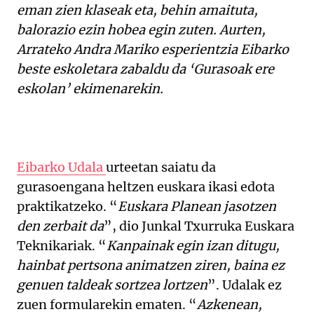
eman zien klaseak eta, behin amaituta,
balorazio ezin hobea egin zuten. Aurten,
Arrateko Andra Mariko esperientzia Eibarko
beste eskoletara zabaldu da ‘Gurasoak ere
eskolan’ ekimenarekin.
Eibarko Udala
urteetan saiatu da
gurasoengana heltzen euskara ikasi edota
praktikatzeko. “
Euskara Planean jasotzen
den zerbait da
”, dio Junkal Txurruka Euskara
Teknikariak. “
Kanpainak egin izan ditugu,
hainbat pertsona animatzen ziren, baina ez
genuen taldeak sortzea lortzen
”. Udalak ez
zuen formularekin ematen. “
Azkenean,