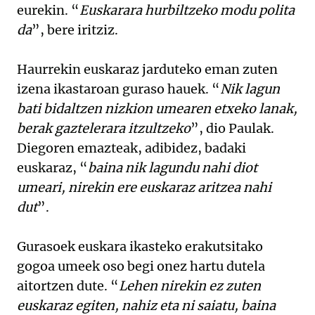
eurekin. “
Euskarara hurbiltzeko modu polita
da
”, bere iritziz.
Haurrekin euskaraz jarduteko eman zuten
izena ikastaroan guraso hauek. “
Nik lagun
bati bidaltzen nizkion umearen etxeko lanak,
berak gaztelerara itzultzeko
”, dio Paulak.
Diegoren emazteak, adibidez, badaki
euskaraz, “
baina nik lagundu nahi diot
umeari, nirekin ere euskaraz aritzea nahi
dut
”.
Gurasoek euskara ikasteko erakutsitako
gogoa umeek oso begi onez hartu dutela
aitortzen dute. “
Lehen nirekin ez zuten
euskaraz egiten, nahiz eta ni saiatu, baina