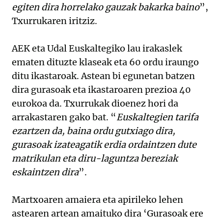
egiten dira horrelako gauzak bakarka baino
”,
Txurrukaren iritziz.
AEK eta Udal Euskaltegiko lau irakaslek
ematen dituzte klaseak eta 60 ordu iraungo
ditu ikastaroak. Astean bi egunetan batzen
dira gurasoak eta ikastaroaren prezioa 40
eurokoa da. Txurrukak dioenez hori da
arrakastaren gako bat. “
Euskaltegien tarifa
ezartzen da, baina ordu gutxiago dira,
gurasoak izateagatik erdia ordaintzen dute
matrikulan eta diru-laguntza bereziak
eskaintzen dira
”.
Martxoaren amaiera eta apirileko lehen
astearen artean amaituko dira ‘Gurasoak ere