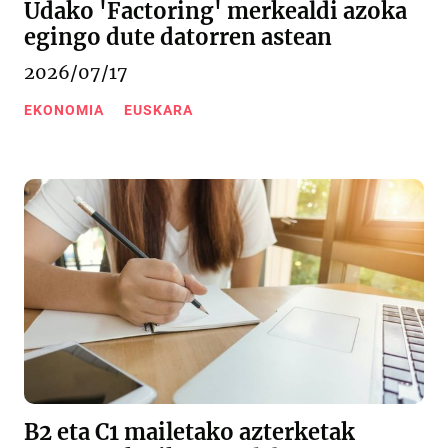
Udako 'Factoring' merkealdi azoka
egingo dute datorren astean
2026/07/17
EKONOMIA
EUSKARA
B2 eta C1 mailetako azterketak