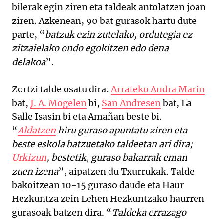
bilerak egin ziren eta taldeak antolatzen joan
ziren. Azkenean, 90 bat gurasok hartu dute
parte, “
batzuk ezin zutelako, ordutegia ez
zitzaielako ondo egokitzen edo dena
delakoa
”.
Zortzi talde osatu dira:
Arrateko Andra Marin
bat,
J. A. Mogelen
bi,
San Andresen
bat, La
Salle Isasin bi eta Amañan beste bi.
“
Aldatzen
hiru guraso apuntatu ziren eta
beste eskola batzuetako taldeetan ari dira;
Urkizun
, bestetik, guraso bakarrak eman
zuen izena
”, aipatzen du Txurrukak. Talde
bakoitzean 10-15 guraso daude eta Haur
Hezkuntza zein Lehen Hezkuntzako haurren
gurasoak batzen dira. “
Taldeka errazago