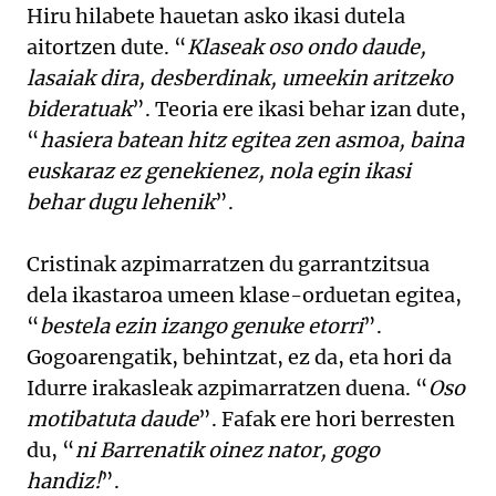
Hiru hilabete hauetan asko ikasi dutela
aitortzen dute. “
Klaseak oso ondo daude,
lasaiak dira, desberdinak, umeekin aritzeko
bideratuak
”. Teoria ere ikasi behar izan dute,
“
hasiera batean hitz egitea zen asmoa, baina
euskaraz ez genekienez, nola egin ikasi
behar dugu lehenik
”.
Cristinak azpimarratzen du garrantzitsua
dela ikastaroa umeen klase-orduetan egitea,
“
bestela ezin izango genuke etorri
”.
Gogoarengatik, behintzat, ez da, eta hori da
Idurre irakasleak azpimarratzen duena. “
Oso
motibatuta daude
”. Fafak ere hori berresten
du, “
ni Barrenatik oinez nator, gogo
handiz!
”.