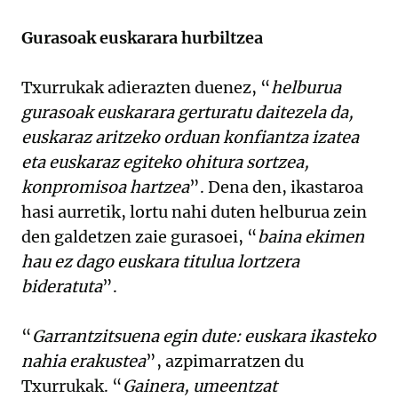
Gurasoak euskarara hurbiltzea
Txurrukak adierazten duenez, “
helburua
gurasoak euskarara gerturatu daitezela da,
euskaraz aritzeko orduan konfiantza izatea
eta euskaraz egiteko ohitura sortzea,
konpromisoa hartzea
”. Dena den, ikastaroa
hasi aurretik, lortu nahi duten helburua zein
den galdetzen zaie gurasoei, “
baina ekimen
hau ez dago euskara titulua lortzera
bideratuta
”.
“
Garrantzitsuena egin dute: euskara ikasteko
nahia erakustea
”, azpimarratzen du
Txurrukak. “
Gainera, umeentzat