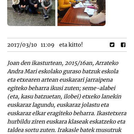
2017/03/10
11:09
eta kitto!
Joan den ikasturtean, 2015/16an, Arrateko
Andra Mari eskolako guraso batzuk eskola
eta etxearen artean euskarari jarraipena
egiteko beharra ikusi zuten; seme-alabei
(eta, kasu batzuetan, ilobei) etxeko lanekin
euskaraz lagundu, euskaraz jolastu eta
euskaraz elkar eragiteko beharra. Ikastetxera
hurbildu ziren euskara klaseak eskatzeko eta
taldea sortu zuten. Irakasle batek musutruk