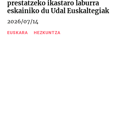
prestatzeko ikastaro laburra
eskainiko du Udal Euskaltegiak
2026/07/14
EUSKARA
HEZKUNTZA
Urkizu pasealekua 11
20600 Eibar (Gipuzkoa)
943 20 67 76
/
943 20 09 18
Kontaktua
Web mapa
Lege oharra