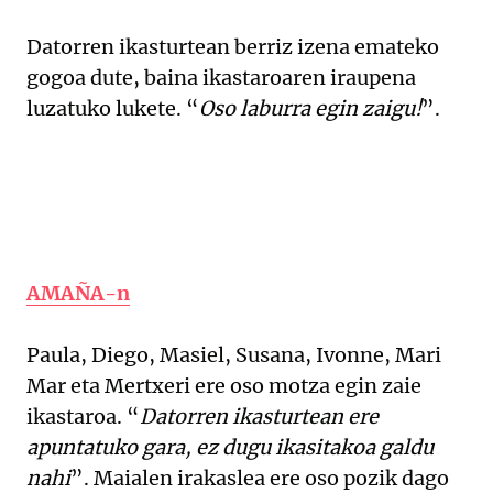
Datorren ikasturtean berriz izena emateko
gogoa dute, baina ikastaroaren iraupena
luzatuko lukete. “
Oso laburra egin zaigu!
”.
AMAÑA-n
Paula, Diego, Masiel, Susana, Ivonne, Mari
Mar eta Mertxeri ere oso motza egin zaie
ikastaroa. “
Datorren ikasturtean ere
apuntatuko gara, ez dugu ikasitakoa galdu
nahi
”. Maialen irakaslea ere oso pozik dago