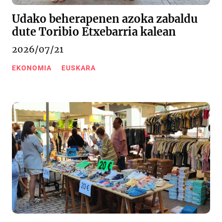
Udako beherapenen azoka zabaldu
dute Toribio Etxebarria kalean
2026/07/21
EKONOMIA
EUSKARA