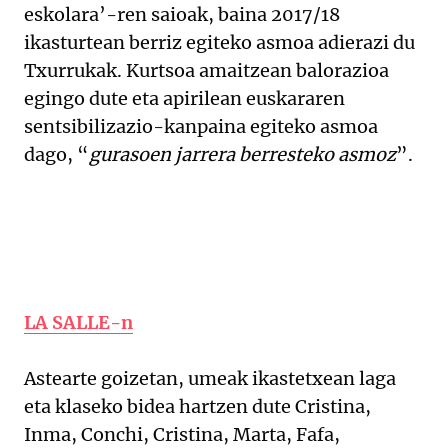
eskolara’-ren saioak, baina 2017/18
ikasturtean berriz egiteko asmoa adierazi du
Txurrukak. Kurtsoa amaitzean balorazioa
egingo dute eta apirilean euskararen
sentsibilizazio-kanpaina egiteko asmoa
dago, “
gurasoen jarrera berresteko asmoz
”.
LA SALLE-n
Astearte goizetan, umeak ikastetxean laga
eta klaseko bidea hartzen dute Cristina,
Inma, Conchi, Cristina, Marta, Fafa,