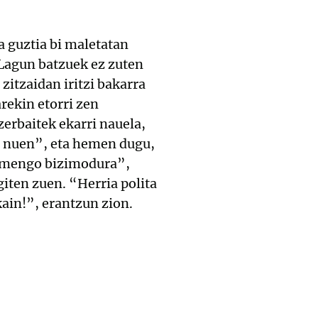
a guztia bi maletatan
 “Lagun batzuek ez zuten
 zitzaidan iritzi bakarra
rekin etorri zen
zerbaitek ekarri nauela,
ga nuen”, eta hemen dugu,
hemengo bizimodura”,
giten zuen. “Herria polita
kain!”, erantzun zion.