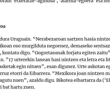
a orain ‘etxeratze-agindua’, ‘alarma-egoera’ eta ho
roa
dura Uruguain. “Nerabezaroan sartzen hasia nintze
itikoan oso murgilduta negoenez, demaseko sentsaz
kontatu digu. “Gogortasunak forjatu egiten zaitu”,
. ”17 urterekin lanean hasi nintzen eta letra eta li
asketak egin nituen”, esan digunez. Urte askotan eg
ruz etorri da Eibarrera. “Mexikora joan nintzen ma
agutu nuen”, azaldu digu. Bikotea eibartarra da (‘E
ri bat hartu zuen.