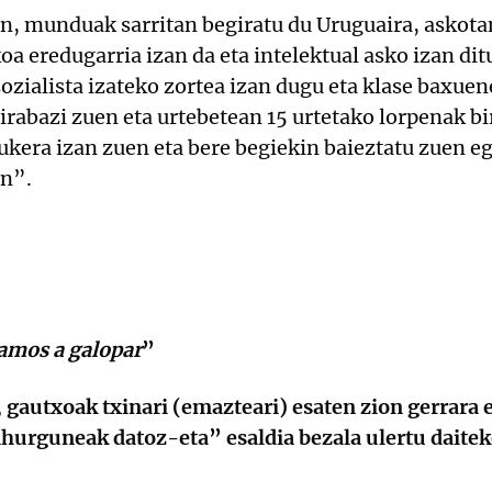
n, munduak sarritan begiratu du Uruguaira, askota
 eredugarria izan da eta intelektual asko izan dit
ozialista izateko zortea izan dugu eta klase baxuen
irabazi zuen eta urtebetean 15 urtetako lorpenak bi
aukera izan zuen eta bere begiekin baieztatu zuen e
en”.
vamos a galopar
”
 gautxoak txinari (emazteari) esaten zion gerrara 
ihurguneak datoz-eta” esaldia bezala ulertu daitek