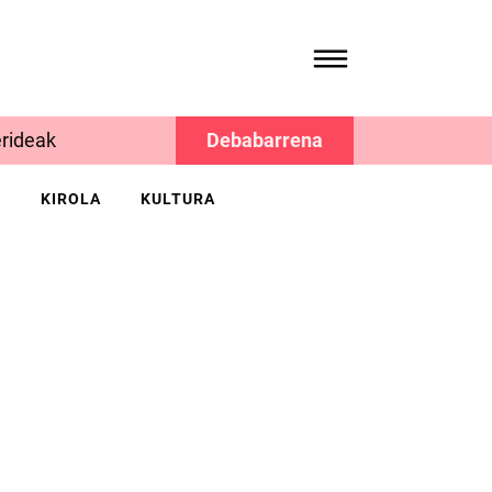
rideak
Debabarrena
K
KIROLA
KULTURA