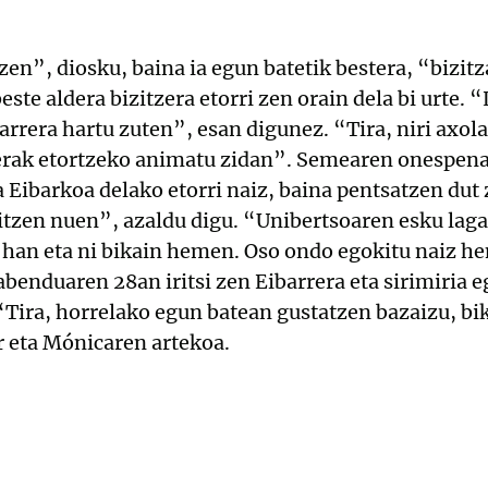
zen”, diosku, baina ia egun batetik bestera, “bizitz
este aldera bizitzera etorri zen orain dela bi urte.
xarrera hartu zuten”, esan digunez. “Tira, niri axola
erak etortzeko animatu zidan”. Semearen onespena
 Eibarkoa delako etorri naiz, baina pentsatzen dut 
titzen nuen”, azaldu digu. “Unibertsoaren esku la
han eta ni bikain hemen. Oso ondo egokitu naiz 
benduaren 28an iritsi zen Eibarrera eta sirimiria e
 “Tira, horrelako egun batean gustatzen bazaizu, bi
r eta Mónicaren artekoa.