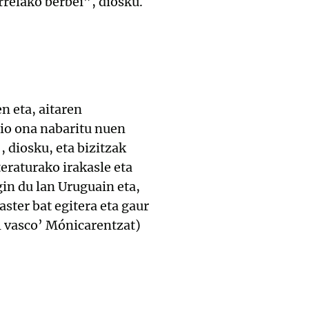
rrelako berbei”, diosku.
n eta, aitaren
io ona nabaritu nuen
 diosku, eta bizitzak
teraturako irakasle eta
in du lan Uruguain eta,
ster bat egitera eta gaur
l vasco’ Mónicarentzat)