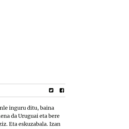
le inguru ditu, baina
ena da Uruguai eta bere
ziz. Eta eskuzabala. Izan