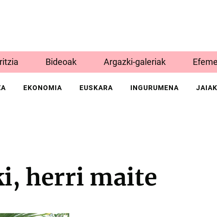
Iritzia
Bideoak
Argazki-galeriak
Efeme
ZA
EKONOMIA
EUSKARA
INGURUMENA
JAIA
ki, herri maite