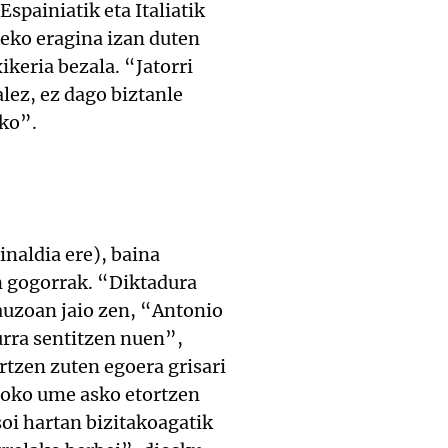
Espainiatik eta Italiatik
eko eragina izan duten
ikeria bezala. “Jatorri
lez, ez dago biztanle
ako”.
inaldia ere), baina
n gogorrak. “Diktadura
-auzoan jaio zen, “Antonio
urra sentitzen nuen”,
ortzen zuten egoera grisari
zoko ume asko etortzen
oi hartan bizitakoagatik