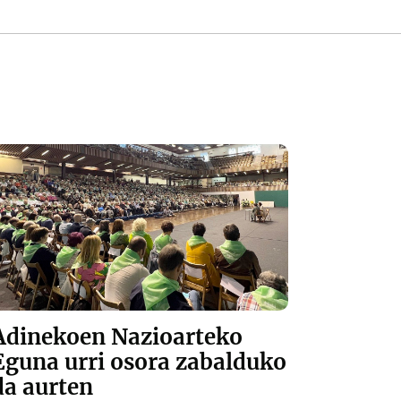
Adinekoen Nazioarteko
Eguna urri osora zabalduko
da aurten