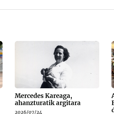
Mercedes Kareaga,
ahanzturatik argitara
2026/07/24