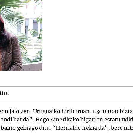
tto!
n jaio zen, Uruguaiko hiriburuan. 1.300.000 biztan
andi bat da”. Hego Amerikako bigarren estatu txiki
aino gehiago ditu. “Herrialde irekia da”, bere irit