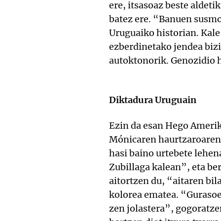
ere, itsasoaz beste aldeti
batez ere. “Banuen susmo
Uruguaiko historian. Kale
ezberdinetako jendea bizi
autoktonorik. Genozidio h
Diktadura Uruguain
Ezin da esan Hego Amerika
Mónicaren haurtzaroaren 
hasi baino urtebete lehen
Zubillaga kalean”, eta be
aitortzen du, “aitaren bil
kolorea ematea. “Gurasoe
zen jolastera”, gogoratze