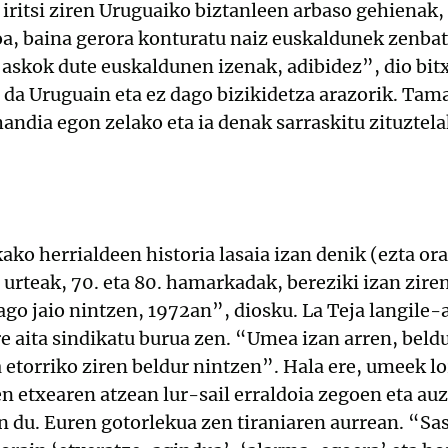
k iritsi ziren Uruguaiko biztanleen arbaso gehienak, 
a, baina gerora konturatu naiz euskaldunek zenbat
 askok dute euskaldunen izenak, adibidez”, dio bitx
 da Uruguain eta ez dago bizikidetza arazorik. Tama
andia egon zelako eta ia denak sarraskitu zituztel
ko herrialdeen historia lasaia izan denik (ezta ora
urteak, 70. eta 80. hamarkadak, bereziki izan zire
ago jaio nintzen, 1972an”, diosku. La Teja langile
re aita sindikatu burua zen. “Umea izan arren, beld
a etorriko ziren beldur nintzen”. Hala ere, umeek l
n etxearen atzean lur-sail erraldoia zegoen eta au
n du. Euren gotorlekua zen tiraniaren aurrean. “Sas