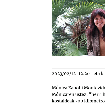
2023/02/12
12:26
eta ki
Mónica Zanolli Montevideo
Mónicaren ustez, “herri h
kostaldeak 300 kilometro b