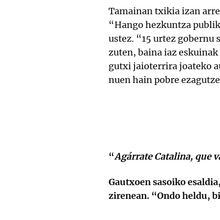
Tamainan txikia izan arre
“Hango hezkuntza publikoa
ustez. “15 urtez gobernu s
zuten, baina iaz eskuinak 
gutxi jaioterrira joateko 
nuen hain pobre ezagutz
“
Agárrate Catalina, que 
Gautxoen sasoiko esaldia,
zirenean. “Ondo heldu, b