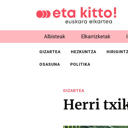
Albisteak
Elkarrizketak
GIZARTEA
HEZKUNTZA
HIRIGINT
OSASUNA
POLITIKA
GIZARTEA
Herri txi