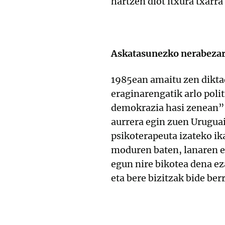
hartzen diot itxura txarr
Askatasunezko nerabeza
1985ean amaitu zen dikta
eraginarengatik arlo pol
demokrazia hasi zenean”, 
aurrera egin zuen Uruguain
psikoterapeuta izateko ik
moduren baten, lanaren er
egun nire bikotea dena ez
eta bere bizitzak bide ber