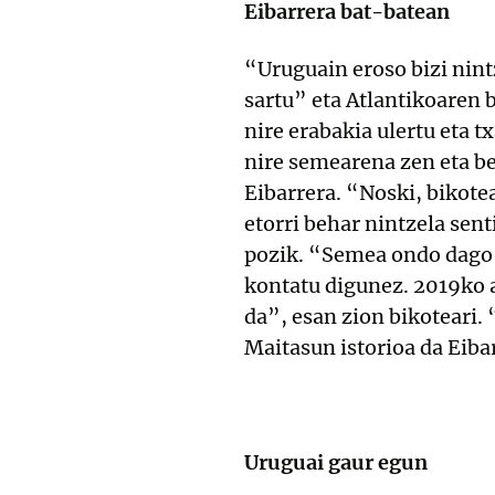
Eibarrera bat-batean
“Uruguain eroso bizi nint
sartu” eta Atlantikoaren b
nire erabakia ulertu eta t
nire semearena zen eta b
Eibarrera. “Noski, bikotea
etorri behar nintzela sen
pozik. “Semea ondo dago 
kontatu digunez. 2019ko a
da”, esan zion bikoteari.
Maitasun istorioa da Eiba
Uruguai gaur egun