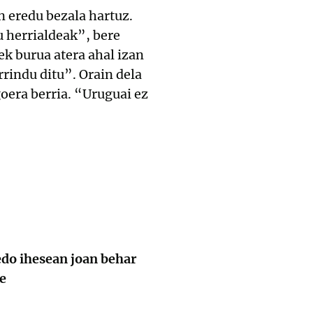
n eredu bezala hartuz.
u herrialdeak”, bere
ek burua atera ahal izan
rrindu ditu”. Orain dela
goera berria. “Uruguai ez
edo ihesean joan behar
e