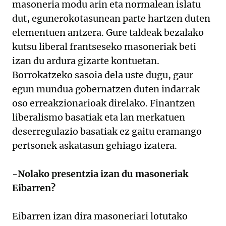
masoneria modu arin eta normalean islatu
dut, egunerokotasunean parte hartzen duten
elementuen antzera. Gure taldeak bezalako
kutsu liberal frantseseko masoneriak beti
izan du ardura gizarte kontuetan.
Borrokatzeko sasoia dela uste dugu, gaur
egun mundua gobernatzen duten indarrak
oso erreakzionarioak direlako. Finantzen
liberalismo basatiak eta lan merkatuen
deserregulazio basatiak ez gaitu eramango
pertsonek askatasun gehiago izatera.
-Nolako presentzia izan du masoneriak
Eibarren?
Eibarren izan dira masoneriari lotutako