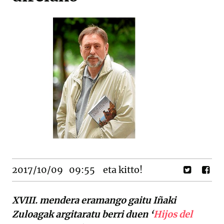
2017/10/09
09:55
eta kitto!
XVIII. mendera eramango gaitu Iñaki
Zuloagak argitaratu berri duen ‘
Hijos del