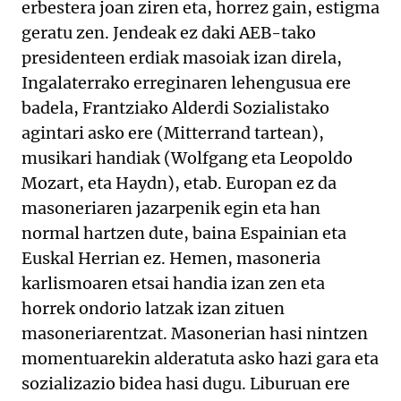
erbestera joan ziren eta, horrez gain, estigma
geratu zen. Jendeak ez daki AEB-tako
presidenteen erdiak masoiak izan direla,
Ingalaterrako erreginaren lehengusua ere
badela, Frantziako Alderdi Sozialistako
agintari asko ere (Mitterrand tartean),
musikari handiak (Wolfgang eta Leopoldo
Mozart, eta Haydn), etab. Europan ez da
masoneriaren jazarpenik egin eta han
normal hartzen dute, baina Espainian eta
Euskal Herrian ez. Hemen, masoneria
karlismoaren etsai handia izan zen eta
horrek ondorio latzak izan zituen
masoneriarentzat. Masonerian hasi nintzen
momentuarekin alderatuta asko hazi gara eta
sozializazio bidea hasi dugu. Liburuan ere