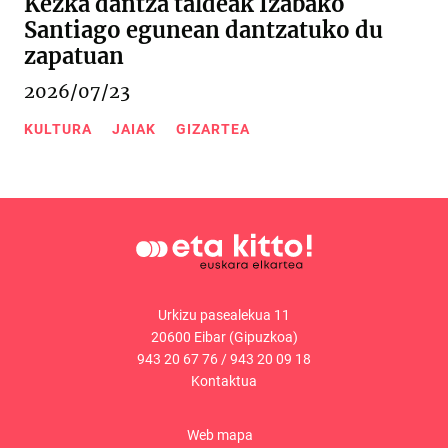
Kezka dantza taldeak Izabako
Santiago egunean dantzatuko du
zapatuan
2026/07/23
KULTURA
JAIAK
GIZARTEA
Urkizu pasealekua 11
20600 Eibar (Gipuzkoa)
943 20 67 76
/
943 20 09 18
Kontaktua
Web mapa