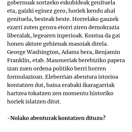
gobernuak sortzeko eskubideak genituela
eta, gaizki eginez gero, horiek kendu ahal
genituela, besteak beste. Horrelako gauzek
ezarri zuten gerora etorri ziren demokrazia
liberalak, legearen inperioak. Kontua da gai
honen aktore gehienak masoiak direla.
George Washington, Adams bera, Benjamin
Franklin, etab. Masoneriak berebiziko papera
izan zuen ordena politiko berri horren
formulazioan. Eleberrian abentura istorioa
kontatzen dut, baina erabaki ikaragarriak
hartzea tokatzen zen momentu historiko
horiek islatzen ditut.
-Nolako abenturak kontatzen dituzu?