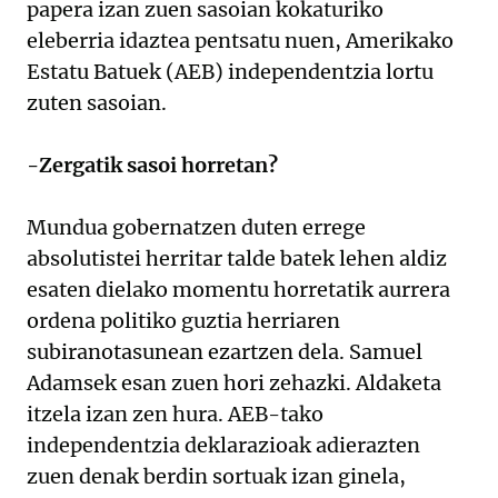
papera izan zuen sasoian kokaturiko
eleberria idaztea pentsatu nuen, Amerikako
Estatu Batuek (AEB) independentzia lortu
zuten sasoian.
-Zergatik sasoi horretan?
Mundua gobernatzen duten errege
absolutistei herritar talde batek lehen aldiz
esaten dielako momentu horretatik aurrera
ordena politiko guztia herriaren
subiranotasunean ezartzen dela. Samuel
Adamsek esan zuen hori zehazki. Aldaketa
itzela izan zen hura. AEB-tako
independentzia deklarazioak adierazten
zuen denak berdin sortuak izan ginela,