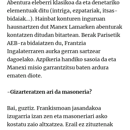
Abentura eleberri klasikoa da eta denetariko
elementuak ditu (intriga, ezpatariak, itsas-
bidaiak...). Hainbat konturen inguruan
hausnartzen dut Manex Lamarken abenturak
kontatzen ditudan bitartean. Berak Parisetik
AEB-ra bidaiatzen du, Frantzia
Ingalaterraren aurka gerran sartzear
dagoelako. Azpikeria handiko sasoia da eta
Manexi misio garrantzitsu baten ardura
ematen diote.
-Gizarteratzen ari da masoneria?
Bai, guztiz. Frankismoan jasandakoa
izugarria izan zen eta masoneriari asko
kostatu zaio altxatzea. Erail ez zituztenak