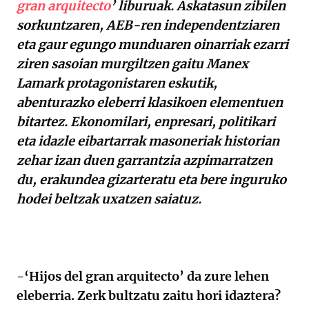
gran arquitecto
’ liburuak. Askatasun zibilen
sorkuntzaren, AEB-ren independentziaren
eta gaur egungo munduaren oinarriak ezarri
ziren sasoian murgiltzen gaitu Manex
Lamark protagonistaren eskutik,
abenturazko eleberri klasikoen elementuen
bitartez. Ekonomilari, enpresari, politikari
eta idazle eibartarrak masoneriak historian
zehar izan duen garrantzia azpimarratzen
du, erakundea gizarteratu eta bere inguruko
hodei beltzak uxatzen saiatuz.
-‘Hijos del gran arquitecto’ da zure lehen
eleberria. Zerk bultzatu zaitu hori idaztera?