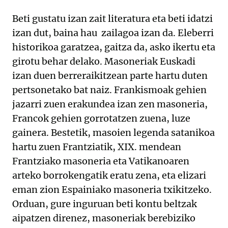
Beti gustatu izan zait literatura eta beti idatzi
izan dut, baina hau zailagoa izan da. Eleberri
historikoa garatzea, gaitza da, asko ikertu eta
girotu behar delako. Masoneriak Euskadi
izan duen berreraikitzean parte hartu duten
pertsonetako bat naiz. Frankismoak gehien
jazarri zuen erakundea izan zen masoneria,
Francok gehien gorrotatzen zuena, luze
gainera. Bestetik, masoien legenda satanikoa
hartu zuen Frantziatik, XIX. mendean
Frantziako masoneria eta Vatikanoaren
arteko borrokengatik eratu zena, eta elizari
eman zion Espainiako masoneria txikitzeko.
Orduan, gure inguruan beti kontu beltzak
aipatzen direnez, masoneriak berebiziko