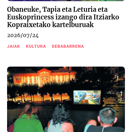
Obaneuke, Tapia eta Leturia eta
Euskoprincess izango dira Itziarko
Kopraixetako kartelburuak
2026/07/24
JAIAK
KULTURA
DEBABARRENA