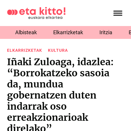
Albisteak
Elkarrizketak
Iritzia
ELKARRIZKETAK
KULTURA
Iñaki Zuloaga, idazlea:
“Borrokatzeko sasoia
da, mundua
gobernatzen duten
indarrak oso
erreakzionarioak
direlako”