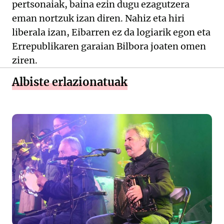
pertsonaiak, baina ezin dugu ezagutzera
eman nortzuk izan diren. Nahiz eta hiri
liberala izan, Eibarren ez da logiarik egon eta
Errepublikaren garaian Bilbora joaten omen
ziren.
Albiste erlazionatuak