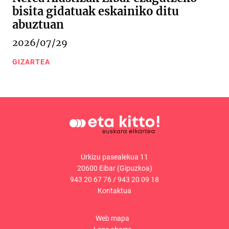
bisita gidatuak eskainiko ditu
abuztuan
2026/07/29
GIZARTEA
Urkizu pasealekua 11
20600 Eibar (Gipuzkoa)
943 20 67 76
/
943 20 09 18
Kontaktua
Web mapa