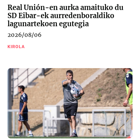
Real Unión-en aurka amaituko du
SD Eibar-ek aurredenboraldiko
lagunartekoen egutegia
2026/08/06
KIROLA