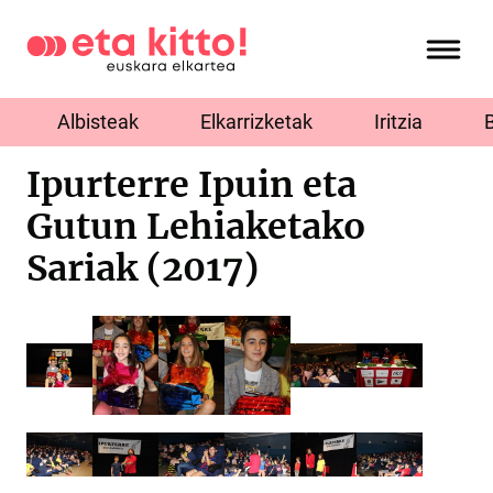
Albisteak
Elkarrizketak
Iritzia
Ipurterre Ipuin eta
Gutun Lehiaketako
Sariak (2017)