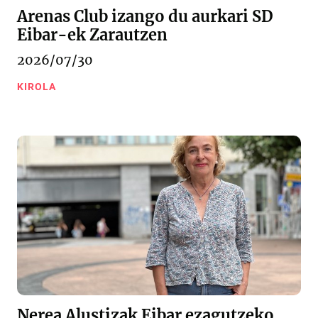
Arenas Club izango du aurkari SD
Eibar-ek Zarautzen
2026/07/30
KIROLA
Nerea Alustizak Eibar ezagutzeko