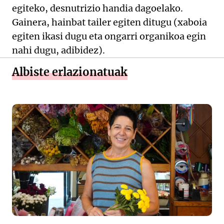
egiteko, desnutrizio handia dagoelako.
Gainera, hainbat tailer egiten ditugu (xaboia
egiten ikasi dugu eta ongarri organikoa egin
nahi dugu, adibidez).
Albiste erlazionatuak