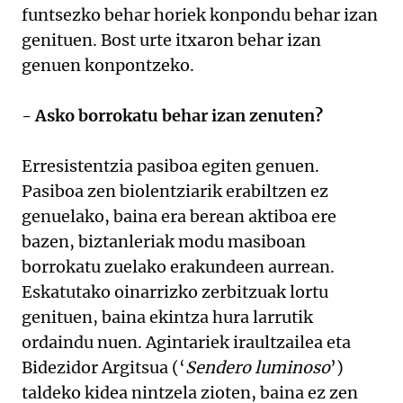
funtsezko behar horiek konpondu behar izan
genituen. Bost urte itxaron behar izan
genuen konpontzeko.
- Asko borrokatu behar izan zenuten?
Erresistentzia pasiboa egiten genuen.
Pasiboa zen biolentziarik erabiltzen ez
genuelako, baina era berean aktiboa ere
bazen, biztanleriak modu masiboan
borrokatu zuelako erakundeen aurrean.
Eskatutako oinarrizko zerbitzuak lortu
genituen, baina ekintza hura larrutik
ordaindu nuen. Agintariek iraultzailea eta
Bidezidor Argitsua (‘
Sendero luminoso
’)
taldeko kidea nintzela zioten, baina ez zen