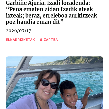
Garbiñe Ajuria, Izadi loradenda:
“Pena ematen zidan Izadik ateak
ixteak; beraz, erreleboa aurkitzeak
poz handia eman dit”
2026/07/17
ELKARRIZKETAK
GIZARTEA