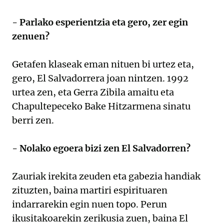
- Parlako esperientzia eta gero, zer egin
zenuen?
Getafen klaseak eman nituen bi urtez eta,
gero, El Salvadorrera joan nintzen. 1992
urtea zen, eta Gerra Zibila amaitu eta
Chapultepeceko Bake Hitzarmena sinatu
berri zen.
- Nolako egoera bizi zen El Salvadorren?
Zauriak irekita zeuden eta gabezia handiak
zituzten, baina martiri espirituaren
indarrarekin egin nuen topo. Perun
ikusitakoarekin zerikusia zuen, baina El