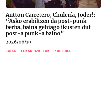
Antton Carretero, Chulería, Joder!:
“Asko erabiltzen da post-punk
berba, baina gehiago ikusten dut
post-a punk-a baino”
2026/06/19
JAIAK
ELKARRIZKETAK
KULTURA
Urkizu pasealekua 11
20600 Eibar (Gipuzkoa)
943 20 67 76
/
943 20 09 18