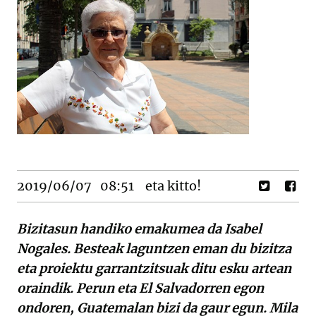
2019/06/07
08:51
eta kitto!
Bizitasun handiko emakumea da Isabel
Nogales. Besteak laguntzen eman du bizitza
eta proiektu garrantzitsuak ditu esku artean
oraindik. Perun eta El Salvadorren egon
ondoren, Guatemalan bizi da gaur egun. Mila