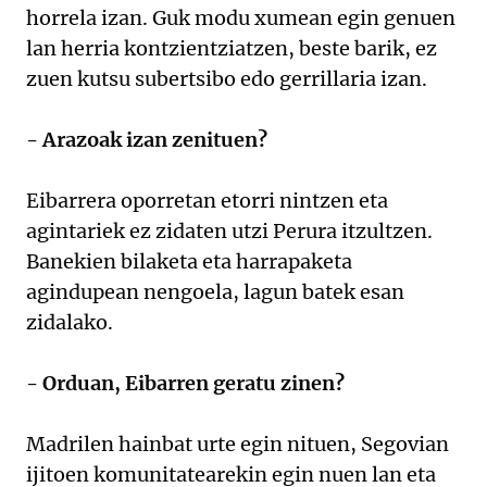
horrela izan. Guk modu xumean egin genuen
lan herria kontzientziatzen, beste barik, ez
zuen kutsu subertsibo edo gerrillaria izan.
- Arazoak izan zenituen?
Eibarrera oporretan etorri nintzen eta
agintariek ez zidaten utzi Perura itzultzen.
Banekien bilaketa eta harrapaketa
agindupean nengoela, lagun batek esan
zidalako.
- Orduan, Eibarren geratu zinen?
Madrilen hainbat urte egin nituen, Segovian
ijitoen komunitatearekin egin nuen lan eta