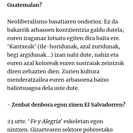
Guatemalan?
Neoliberalismo basatiaren ondorioz. Ez da
bakarrik arbasoen kontzientzia galdu dutela,
euren iraganaz lotsatu egiten dira baita ere.
‘Kantxeak’ (ile-horidunak, azal zuridunak,
begi argidunak...) izan nahi dute, nahiz eta
euren azal koloreak euren sustraiak zeintzuk
diren zehazten dien. Zurien kultura
menderatzailea euren arbasoena baino
baliotsuagoa dela uste dute.
- Zenbat denbora egon zinen El Salvadorren?
23 urte. ‘
Fe y Alegria
’ eskoletan egon
nintzen. Gizartearen sektore pobreetako