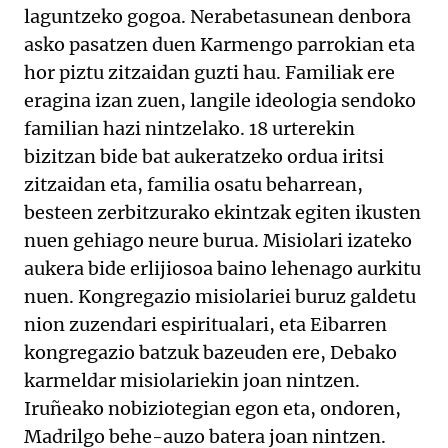
laguntzeko gogoa. Nerabetasunean denbora
asko pasatzen duen Karmengo parrokian eta
hor piztu zitzaidan guzti hau. Familiak ere
eragina izan zuen, langile ideologia sendoko
familian hazi nintzelako. 18 urterekin
bizitzan bide bat aukeratzeko ordua iritsi
zitzaidan eta, familia osatu beharrean,
besteen zerbitzurako ekintzak egiten ikusten
nuen gehiago neure burua. Misiolari izateko
aukera bide erlijiosoa baino lehenago aurkitu
nuen. Kongregazio misiolariei buruz galdetu
nion zuzendari espiritualari, eta Eibarren
kongregazio batzuk bazeuden ere, Debako
karmeldar misiolariekin joan nintzen.
Iruñeako nobiziotegian egon eta, ondoren,
Madrilgo behe-auzo batera joan nintzen.