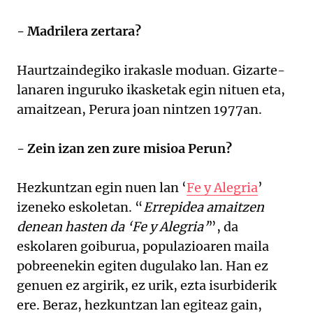
- Madrilera zertara?
Haurtzaindegiko irakasle moduan. Gizarte-
lanaren inguruko ikasketak egin nituen eta,
amaitzean, Perura joan nintzen 1977an.
- Zein izan zen zure misioa Perun?
Hezkuntzan egin nuen lan ‘
Fe y Alegria
’
izeneko eskoletan. “
Errepidea amaitzen
denean hasten da ‘Fe y Alegria’
”, da
eskolaren goiburua, populazioaren maila
pobreenekin egiten dugulako lan. Han ez
genuen ez argirik, ez urik, ezta isurbiderik
ere. Beraz, hezkuntzan lan egiteaz gain,