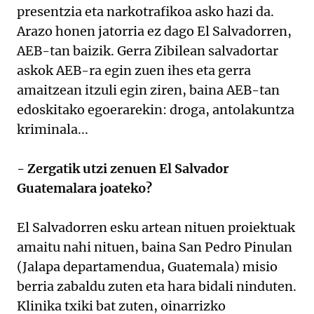
presentzia eta narkotrafikoa asko hazi da.
Arazo honen jatorria ez dago El Salvadorren,
AEB-tan baizik. Gerra Zibilean salvadortar
askok AEB-ra egin zuen ihes eta gerra
amaitzean itzuli egin ziren, baina AEB-tan
edoskitako egoerarekin: droga, antolakuntza
kriminala...
- Zergatik utzi zenuen El Salvador
Guatemalara joateko?
El Salvadorren esku artean nituen proiektuak
amaitu nahi nituen, baina San Pedro Pinulan
(Jalapa departamendua, Guatemala) misio
berria zabaldu zuten eta hara bidali ninduten.
Klinika txiki bat zuten, oinarrizko