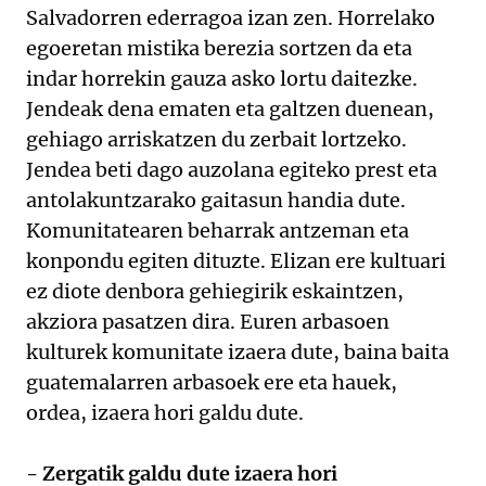
Salvadorren ederragoa izan zen. Horrelako
egoeretan mistika berezia sortzen da eta
indar horrekin gauza asko lortu daitezke.
Jendeak dena ematen eta galtzen duenean,
gehiago arriskatzen du zerbait lortzeko.
Jendea beti dago auzolana egiteko prest eta
antolakuntzarako gaitasun handia dute.
Komunitatearen beharrak antzeman eta
konpondu egiten dituzte. Elizan ere kultuari
ez diote denbora gehiegirik eskaintzen,
akziora pasatzen dira. Euren arbasoen
kulturek komunitate izaera dute, baina baita
guatemalarren arbasoek ere eta hauek,
ordea, izaera hori galdu dute.
- Zergatik galdu dute izaera hori