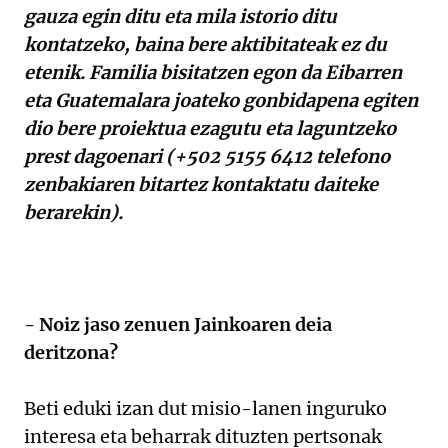
gauza egin ditu eta mila istorio ditu
kontatzeko, baina bere aktibitateak ez du
etenik. Familia bisitatzen egon da Eibarren
eta Guatemalara joateko gonbidapena egiten
dio bere proiektua ezagutu eta laguntzeko
prest dagoenari (+502 5155 6412 telefono
zenbakiaren bitartez kontaktatu daiteke
berarekin).
- Noiz jaso zenuen Jainkoaren deia
deritzona?
Beti eduki izan dut misio-lanen inguruko
interesa eta beharrak dituzten pertsonak