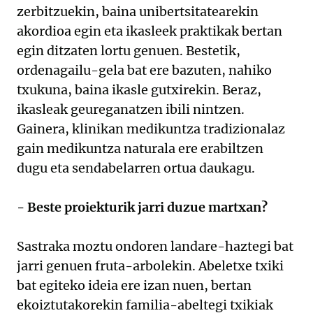
zerbitzuekin, baina unibertsitatearekin
akordioa egin eta ikasleek praktikak bertan
egin ditzaten lortu genuen. Bestetik,
ordenagailu-gela bat ere bazuten, nahiko
txukuna, baina ikasle gutxirekin. Beraz,
ikasleak geureganatzen ibili nintzen.
Gainera, klinikan medikuntza tradizionalaz
gain medikuntza naturala ere erabiltzen
dugu eta sendabelarren ortua daukagu.
- Beste proiekturik jarri duzue martxan?
Sastraka moztu ondoren landare-haztegi bat
jarri genuen fruta-arbolekin. Abeletxe txiki
bat egiteko ideia ere izan nuen, bertan
ekoiztutakorekin familia-abeltegi txikiak