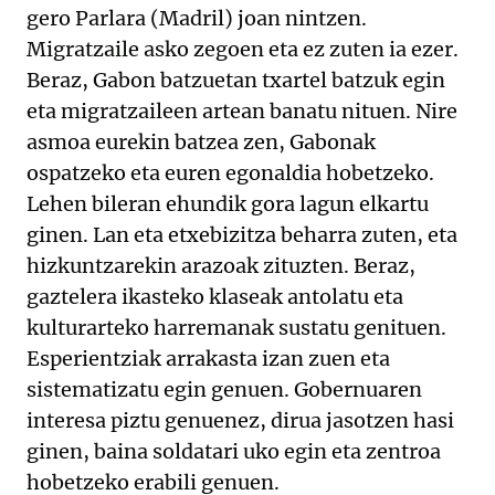
gero Parlara (Madril) joan nintzen.
Migratzaile asko zegoen eta ez zuten ia ezer.
Beraz, Gabon batzuetan txartel batzuk egin
eta migratzaileen artean banatu nituen. Nire
asmoa eurekin batzea zen, Gabonak
ospatzeko eta euren egonaldia hobetzeko.
Lehen bileran ehundik gora lagun elkartu
ginen. Lan eta etxebizitza beharra zuten, eta
hizkuntzarekin arazoak zituzten. Beraz,
gaztelera ikasteko klaseak antolatu eta
kulturarteko harremanak sustatu genituen.
Esperientziak arrakasta izan zuen eta
sistematizatu egin genuen. Gobernuaren
interesa piztu genuenez, dirua jasotzen hasi
ginen, baina soldatari uko egin eta zentroa
hobetzeko erabili genuen.