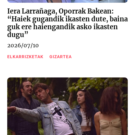
Iera Larrañaga, Oporrak Bakean:
“Haiek gugandik ikasten dute, baina
guk ere haiengandik asko ikasten
dugu”
2026/07/10
ELKARRIZKETAK
GIZARTEA