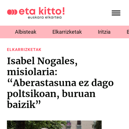
Albisteak
Elkarrizketak
Iritzia
ELKARRIZKETAK
Isabel Nogales,
misiolaria:
“Aberastasuna ez dago
poltsikoan, buruan
baizik”