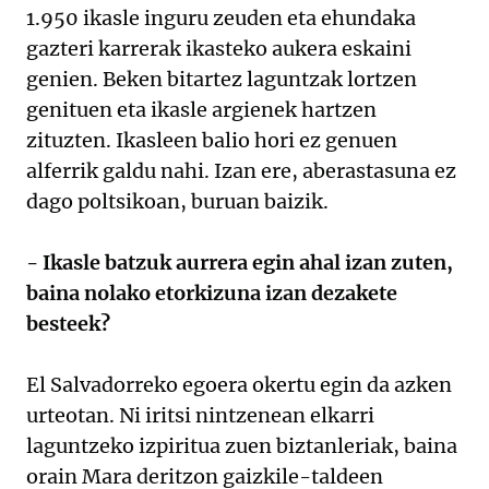
1.950 ikasle inguru zeuden eta ehundaka
gazteri karrerak ikasteko aukera eskaini
genien. Beken bitartez laguntzak lortzen
genituen eta ikasle argienek hartzen
zituzten. Ikasleen balio hori ez genuen
alferrik galdu nahi. Izan ere, aberastasuna ez
dago poltsikoan, buruan baizik.
- Ikasle batzuk aurrera egin ahal izan zuten,
baina nolako etorkizuna izan dezakete
besteek?
El Salvadorreko egoera okertu egin da azken
urteotan. Ni iritsi nintzenean elkarri
laguntzeko izpiritua zuen biztanleriak, baina
orain Mara deritzon gaizkile-taldeen