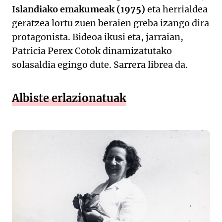
Islandiako emakumeak (1975)
eta herrialdea
geratzea lortu zuen beraien greba izango dira
protagonista. Bideoa ikusi eta, jarraian,
Patricia Perex Cotok dinamizatutako
solasaldia egingo dute. Sarrera librea da.
Albiste erlazionatuak