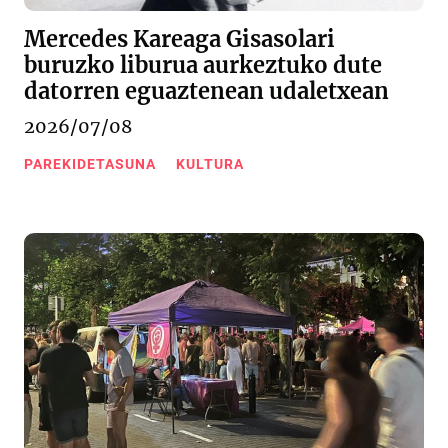
Mercedes Kareaga Gisasolari
buruzko liburua aurkeztuko dute
datorren eguaztenean udaletxean
2026/07/08
PAREKIDETASUNA
KULTURA