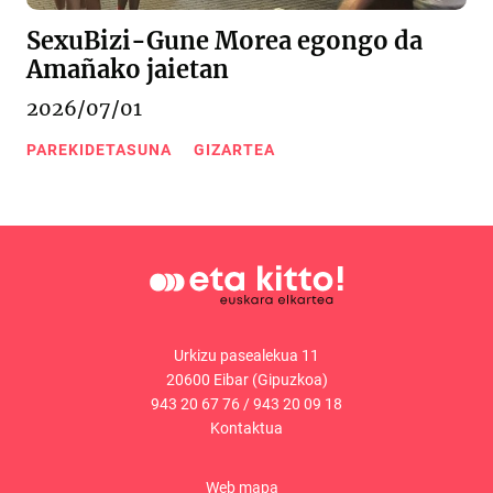
SexuBizi-Gune Morea egongo da
Amañako jaietan
2026/07/01
PAREKIDETASUNA
GIZARTEA
Urkizu pasealekua 11
20600 Eibar (Gipuzkoa)
943 20 67 76
/
943 20 09 18
Kontaktua
Web mapa