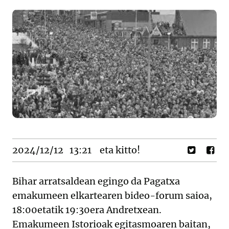
2024/12/12
13:21
eta kitto!
Bihar arratsaldean egingo da Pagatxa
emakumeen elkartearen bideo-forum saioa,
18:00etatik 19:30era Andretxean.
Emakumeen Istorioak egitasmoaren baitan,