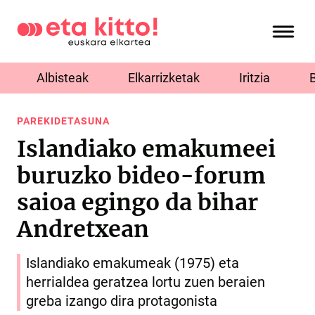
Albisteak
Elkarrizketak
Iritzia
PAREKIDETASUNA
Islandiako emakumeei
buruzko bideo-forum
saioa egingo da bihar
Andretxean
Islandiako emakumeak (1975) eta
herrialdea geratzea lortu zuen beraien
greba izango dira protagonista