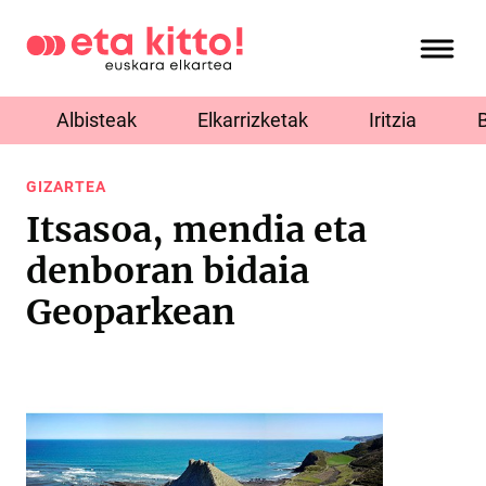
Albisteak
Elkarrizketak
Iritzia
GIZARTEA
Itsasoa, mendia eta
denboran bidaia
Geoparkean