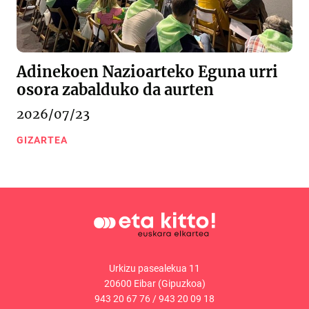
Adinekoen Nazioarteko Eguna urri
osora zabalduko da aurten
2026/07/23
GIZARTEA
Urkizu pasealekua 11
20600 Eibar (Gipuzkoa)
943 20 67 76
/
943 20 09 18