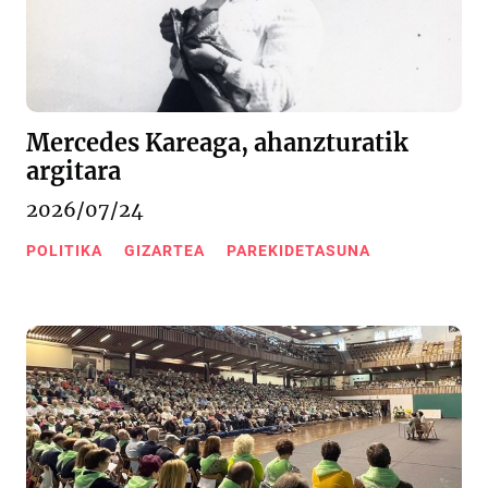
Mercedes Kareaga, ahanzturatik
argitara
2026/07/24
POLITIKA
GIZARTEA
PAREKIDETASUNA