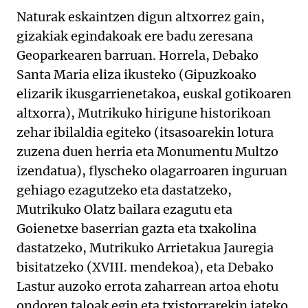
Naturak eskaintzen digun altxorrez gain,
gizakiak egindakoak ere badu zeresana
Geoparkearen barruan. Horrela, Debako
Santa Maria eliza ikusteko (Gipuzkoako
elizarik ikusgarrienetakoa, euskal gotikoaren
altxorra), Mutrikuko hirigune historikoan
zehar ibilaldia egiteko (itsasoarekin lotura
zuzena duen herria eta Monumentu Multzo
izendatua), flyscheko olagarroaren inguruan
gehiago ezagutzeko eta dastatzeko,
Mutrikuko Olatz bailara ezagutu eta
Goienetxe baserrian gazta eta txakolina
dastatzeko, Mutrikuko Arrietakua Jauregia
bisitatzeko (XVIII. mendekoa), eta Debako
Lastur auzoko errota zaharrean artoa ehotu
ondoren taloak egin eta txistorrarekin jateko