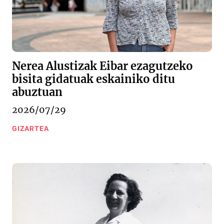
Nerea Alustizak Eibar ezagutzeko
bisita gidatuak eskainiko ditu
abuztuan
2026/07/29
GIZARTEA