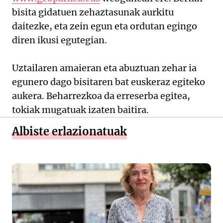
bisita gidatuen zehaztasunak aurkitu
daitezke, eta zein egun eta ordutan egingo
diren ikusi egutegian.
Uztailaren amaieran eta abuztuan zehar ia
egunero dago bisitaren bat euskeraz egiteko
aukera. Beharrezkoa da erreserba egitea,
tokiak mugatuak izaten baitira.
Albiste erlazionatuak