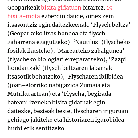
Geoparkeak
bisita gidatuen
bitartez.
19
bisita-mota
ezberdin daude, oinez zein
itsasontziz egin daitezkeenak. ‘Flysch beltza’
(Geoparkeko itsas hondoa eta flysch
zaharrena ezagutzeko), ‘Nautilus’ (flyscheko
fosilak ikusteko), ‘Marearteko zabalgunea’
(flyscheko biologiari erreparatzeko), ‘Zazpi
hondartzak’ (flysch beltzaren labarrak
itsasotik behatzeko), ‘Flyscharen ibilbidea’
(joan-etorriko nabigazioa Zumaia eta
Mutriku artean) eta ‘Flyscha, begirada
batean’ izeneko bisita gidatuak egin
daitezke, besteak beste, flyscharen inguruan
gehiago jakiteko eta historiaren igarobidea
hurbiletik sentitzeko.