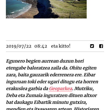
2019/07/22
08:42
eta kitto!
Egunero begien aurrean duzun hori
etengabe baloratzea zaila da. Ohitu egiten
zara, baita gauzarik ederrenera ere. Eibar
inguruan toki eder ugari ditugu eta horren
erakuslea garbia da
Geoparkea
. Mutriku,
Deba eta Zumaia inguratzen dituen altxor
bat daukagu Eibartik minutu gutxira,
mendien eta itsasoaren artean. Historiaren