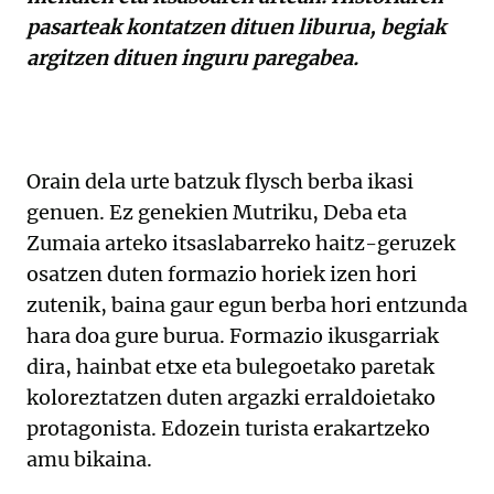
pasarteak kontatzen dituen liburua, begiak
argitzen dituen inguru paregabea.
Orain dela urte batzuk flysch berba ikasi
genuen. Ez genekien Mutriku, Deba eta
Zumaia arteko itsaslabarreko haitz-geruzek
osatzen duten formazio horiek izen hori
zutenik, baina gaur egun berba hori entzunda
hara doa gure burua. Formazio ikusgarriak
dira, hainbat etxe eta bulegoetako paretak
koloreztatzen duten argazki erraldoietako
protagonista. Edozein turista erakartzeko
amu bikaina.