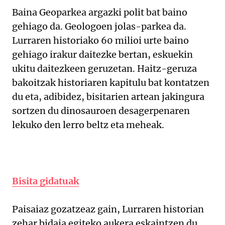
Baina Geoparkea argazki polit bat baino
gehiago da. Geologoen jolas-parkea da.
Lurraren historiako 60 milioi urte baino
gehiago irakur daitezke bertan, eskuekin
ukitu daitezkeen geruzetan. Haitz-geruza
bakoitzak historiaren kapitulu bat kontatzen
du eta, adibidez, bisitarien artean jakingura
sortzen du dinosauroen desagerpenaren
lekuko den lerro beltz eta meheak.
Bisita gidatuak
Paisaiaz gozatzeaz gain, Lurraren historian
zehar bidaia egiteko aukera eskaintzen du