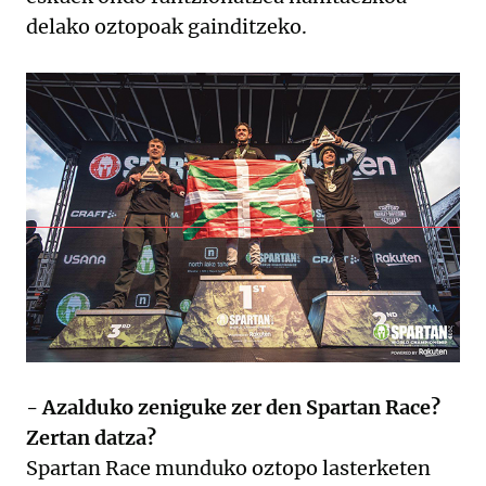
delako oztopoak gainditzeko.
- Azalduko zeniguke zer den Spartan Race?
Zertan datza?
Spartan Race munduko oztopo lasterketen