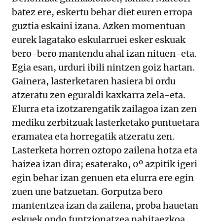
batez ere, eskertu behar diet euren erropa
guztia eskaini izana. Azken momentuan
eurek lagatako eskularruei esker eskuak
bero-bero mantendu ahal izan nituen-eta.
Egia esan, urduri ibili nintzen goiz hartan.
Gainera, lasterketaren hasiera bi ordu
atzeratu zen eguraldi kaxkarra zela-eta.
Elurra eta izotzarengatik zailagoa izan zen
mediku zerbitzuak lasterketako puntuetara
eramatea eta horregatik atzeratu zen.
Lasterketa horren oztopo zailena hotza eta
haizea izan dira; esaterako, 0º azpitik igeri
egin behar izan genuen eta elurra ere egin
zuen une batzuetan. Gorputza bero
mantentzea izan da zailena, proba hauetan
eskuek ondo funtzionatzea nahitaezkoa