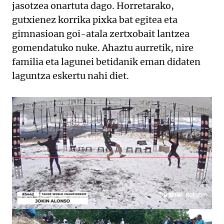
jasotzea onartuta dago. Horretarako,
gutxienez korrika pixka bat egitea eta
gimnasioan goi-atala zertxobait lantzea
gomendatuko nuke. Ahaztu aurretik, nire
familia eta lagunei betidanik eman didaten
laguntza eskertu nahi diet.