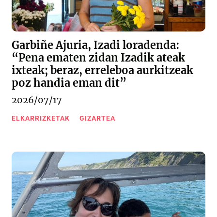
Garbiñe Ajuria, Izadi loradenda:
“Pena ematen zidan Izadik ateak
ixteak; beraz, erreleboa aurkitzeak
poz handia eman dit”
2026/07/17
ELKARRIZKETAK
GIZARTEA