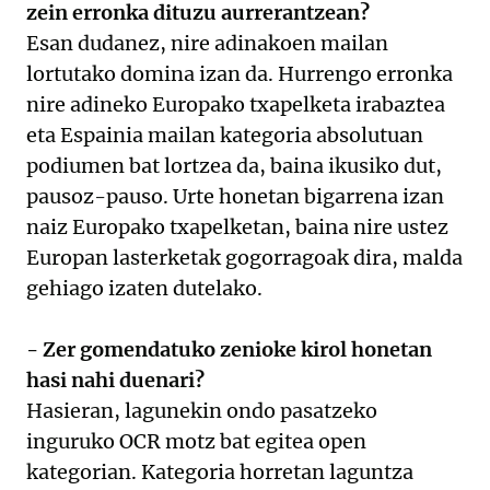
zein erronka dituzu aurrerantzean?
Esan dudanez, nire adinakoen mailan
lortutako domina izan da. Hurrengo erronka
nire adineko Europako txapelketa irabaztea
eta Espainia mailan kategoria absolutuan
podiumen bat lortzea da, baina ikusiko dut,
pausoz-pauso. Urte honetan bigarrena izan
naiz Europako txapelketan, baina nire ustez
Europan lasterketak gogorragoak dira, malda
gehiago izaten dutelako.
- Zer gomendatuko zenioke kirol honetan
hasi nahi duenari?
Hasieran, lagunekin ondo pasatzeko
inguruko OCR motz bat egitea open
kategorian. Kategoria horretan laguntza