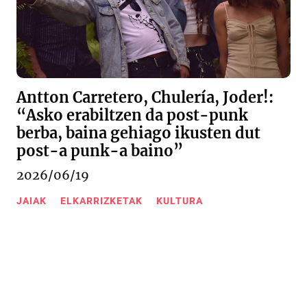
Antton Carretero, Chulería, Joder!:
“Asko erabiltzen da post-punk
berba, baina gehiago ikusten dut
post-a punk-a baino”
2026/06/19
JAIAK
ELKARRIZKETAK
KULTURA