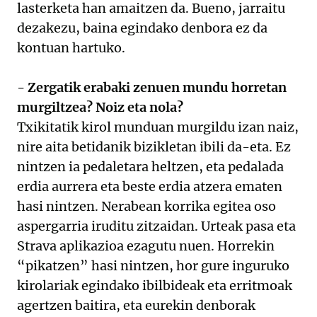
lasterketa han amaitzen da. Bueno, jarraitu
dezakezu, baina egindako denbora ez da
kontuan hartuko.
- Zergatik erabaki zenuen mundu horretan
murgiltzea? Noiz eta nola?
Txikitatik kirol munduan murgildu izan naiz,
nire aita betidanik bizikletan ibili da-eta. Ez
nintzen ia pedaletara heltzen, eta pedalada
erdia aurrera eta beste erdia atzera ematen
hasi nintzen. Nerabean korrika egitea oso
aspergarria iruditu zitzaidan. Urteak pasa eta
Strava aplikazioa ezagutu nuen. Horrekin
“pikatzen” hasi nintzen, hor gure inguruko
kirolariak egindako ibilbideak eta erritmoak
agertzen baitira, eta eurekin denborak