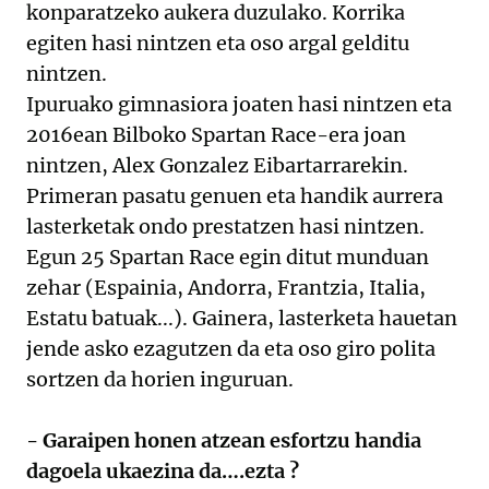
konparatzeko aukera duzulako. Korrika
egiten hasi nintzen eta oso argal gelditu
nintzen.
Ipuruako gimnasiora joaten hasi nintzen eta
2016ean Bilboko Spartan Race-era joan
nintzen, Alex Gonzalez Eibartarrarekin.
Primeran pasatu genuen eta handik aurrera
lasterketak ondo prestatzen hasi nintzen.
Egun 25 Spartan Race egin ditut munduan
zehar (Espainia, Andorra, Frantzia, Italia,
Estatu batuak...). Gainera, lasterketa hauetan
jende asko ezagutzen da eta oso giro polita
sortzen da horien inguruan.
- Garaipen honen atzean esfortzu handia
dagoela ukaezina da….ezta ?