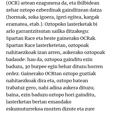
(OCR) artean ezagunena da, eta ibilbidean
zehar oztopo ezberdinak gainditzean datza
(hormak, soka igoera, igeri egitea, kargak
eramatea, etab.). Oztopoko lasterketak bi
arlo garrantzitsutan sailka ditzakegu:
Spartan Race eta beste gainerako OCRak.
Spartan Race lasterketetan, oztopoak
nahitaezkoak izan arren, aukerako oztopoak
badaude: hau da, oztopoa gainditu ezin
baduzu, 30 burpee egin behar dituzu horren
ordez. Gainerako OCRtan oztopo guztiak
nahitaezkoak dira eta, oztopo batean
trabatuz gero, nahi adina aukera dituzu;
baina, ezin baduzu oztopo hori gainditu,
lasterketan bertan emandako
eskumuturrekoa mozten dizute eta zure