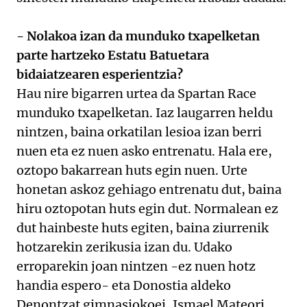
- Nolakoa izan da munduko txapelketan
parte hartzeko Estatu Batuetara
bidaiatzearen esperientzia?
Hau nire bigarren urtea da Spartan Race
munduko txapelketan. Iaz laugarren heldu
nintzen, baina orkatilan lesioa izan berri
nuen eta ez nuen asko entrenatu. Hala ere,
oztopo bakarrean huts egin nuen. Urte
honetan askoz gehiago entrenatu dut, baina
hiru oztopotan huts egin dut. Normalean ez
dut hainbeste huts egiten, baina ziurrenik
hotzarekin zerikusia izan du. Udako
erroparekin joan nintzen -ez nuen hotz
handia espero- eta Donostia aldeko
Denontzat gimnasiokoei, Ismael Mateori