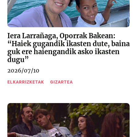
Iera Larrañaga, Oporrak Bakean:
“Haiek gugandik ikasten dute, baina
guk ere haiengandik asko ikasten
dugu”
2026/07/10
ELKARRIZKETAK
GIZARTEA