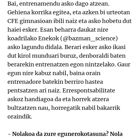
Bai, entrenamendu asko dago atzean.
Gehiena korrika egitea, eta azken bi urteotan
CFE gimnasioan ibili naiz eta asko hobetu dut
haiei esker. Esan beharra daukat nire
koadrilako Enekok (@bazman_science)
asko lagundu didala. Berari esker asko ikasi
dut kirol munduari buruz, denboraldi baten
berarekin entrenatzen egon nintzelako. Gaur
egun nire kabuz nabil, baina orain
entrenadore batekin berriro hastea
pentsatzen ari naiz. Errespontsabilitate
askoz handiagoa da eta horrek atzera
bultzatzen nau, horregatik nabil bakarrik
oraindik.
- Nolakoa da zure egunerokotasuna? Nola