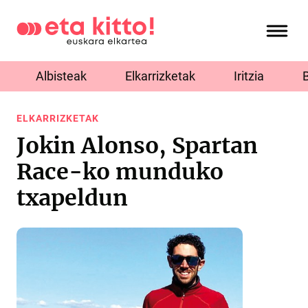
Albisteak
Elkarrizketak
Iritzia
ELKARRIZKETAK
Jokin Alonso, Spartan
Race-ko munduko
txapeldun