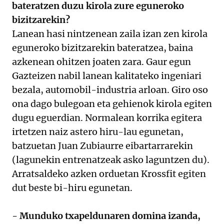
bateratzen duzu kirola zure eguneroko
bizitzarekin?
Lanean hasi nintzenean zaila izan zen kirola
eguneroko bizitzarekin bateratzea, baina
azkenean ohitzen joaten zara. Gaur egun
Gazteizen nabil lanean kalitateko ingeniari
bezala, automobil-industria arloan. Giro oso
ona dago bulegoan eta gehienok kirola egiten
dugu eguerdian. Normalean korrika egitera
irtetzen naiz astero hiru-lau egunetan,
batzuetan Juan Zubiaurre eibartarrarekin
(lagunekin entrenatzeak asko laguntzen du).
Arratsaldeko azken orduetan Krossfit egiten
dut beste bi-hiru egunetan.
- Munduko txapeldunaren domina izanda,