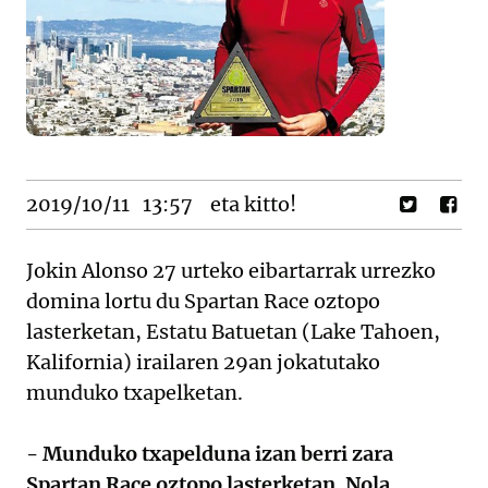
2019/10/11
13:57
eta kitto!
Jokin Alonso 27 urteko eibartarrak urrezko
domina lortu du Spartan Race oztopo
lasterketan, Estatu Batuetan (Lake Tahoen,
Kalifornia) irailaren 29an jokatutako
munduko txapelketan.
- Munduko txapelduna izan berri zara
Spartan Race oztopo lasterketan. Nola