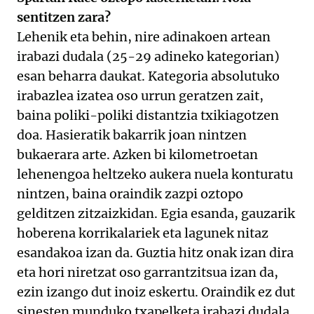
sentitzen zara?
Lehenik eta behin, nire adinakoen artean
irabazi dudala (25-29 adineko kategorian)
esan beharra daukat. Kategoria absolutuko
irabazlea izatea oso urrun geratzen zait,
baina poliki-poliki distantzia txikiagotzen
doa. Hasieratik bakarrik joan nintzen
bukaerara arte. Azken bi kilometroetan
lehenengoa heltzeko aukera nuela konturatu
nintzen, baina oraindik zazpi oztopo
gelditzen zitzaizkidan. Egia esanda, gauzarik
hoberena korrikalariek eta lagunek nitaz
esandakoa izan da. Guztia hitz onak izan dira
eta hori niretzat oso garrantzitsua izan da,
ezin izango dut inoiz eskertu. Oraindik ez dut
sinesten munduko txapelketa irabazi dudala.