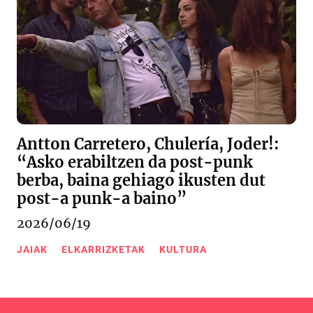
Antton Carretero, Chulería, Joder!:
“Asko erabiltzen da post-punk
berba, baina gehiago ikusten dut
post-a punk-a baino”
2026/06/19
JAIAK
ELKARRIZKETAK
KULTURA