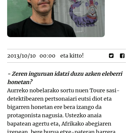
2013/10/10
00:00
eta kitto!
- Zeren inguruan idatzi duzu azken eleberri
honetan?
Aurreko nobelarako sortu nuen Toure sasi-
detektibearen pertsonaiari eutsi diot eta
bigarren honetan ere bera izango da
protagonista nagusia. Ustezko anaia
bapatean agertu eta, Afrikako abegiaren
izenean, bere burua etxe-pateran harrera