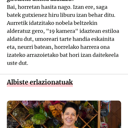
Bai, horretan hasita nago. Izan ere, saga
batek gutxienez hiru liburu izan behar ditu.
Aurretik idatzitako nobela beltzekin
alderatuz gero, "19 kamera" idaztean estiloa
aldatu dut, umoreari tarte handia eskainita
eta, neurri batean, horrelako harrera ona
izateko arrazoietako bat hori izan daitekeela
uste dut.
Albiste erlazionatuak