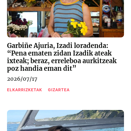
Garbiñe Ajuria, Izadi loradenda:
“Pena ematen zidan Izadik ateak
ixteak; beraz, erreleboa aurkitzeak
poz handia eman dit”
2026/07/17
ELKARRIZKETAK
GIZARTEA