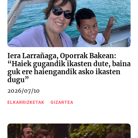
Iera Larrañaga, Oporrak Bakean:
“Haiek gugandik ikasten dute, baina
guk ere haiengandik asko ikasten
dugu”
2026/07/10
ELKARRIZKETAK
GIZARTEA