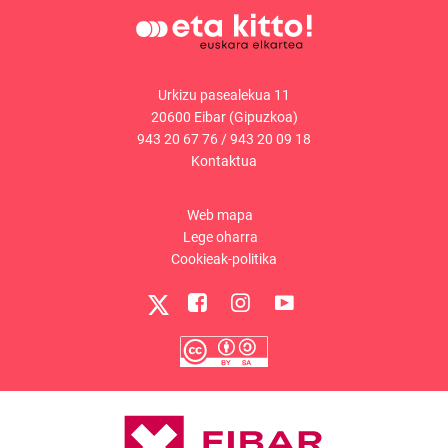
Urkizu pasealekua 11
20600 Eibar (Gipuzkoa)
943 20 67 76
/
943 20 09 18
Kontaktua
Web mapa
Lege oharra
Cookieak-politika