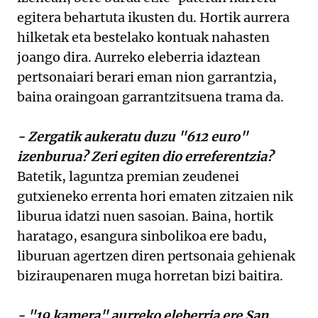
egitera behartuta ikusten du. Hortik aurrera
hilketak eta bestelako kontuak nahasten
joango dira. Aurreko eleberria idaztean
pertsonaiari berari eman nion garrantzia,
baina oraingoan garrantzitsuena trama da.
- Zergatik aukeratu duzu "612 euro"
izenburua? Zeri egiten dio erreferentzia?
Batetik, laguntza premian zeudenei
gutxieneko errenta hori ematen zitzaien nik
liburua idatzi nuen sasoian. Baina, hortik
haratago, esangura sinbolikoa ere badu,
liburuan agertzen diren pertsonaia gehienak
biziraupenaren muga horretan bizi baitira.
- "19 kamera" aurreko eleberria ere San