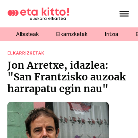
Albisteak
Elkarrizketak
Iritzia
ELKARRIZKETAK
Jon Arretxe, idazlea:
"San Frantzisko auzoak
harrapatu egin nau"