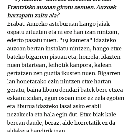
Frantzisko auzoan girotu zenuen. Auzoak
harrapatu zaitu ala?
Erabat. Aurreko asteburuan hango jaiak
ospatu zituzten eta ni ere han izan nintzen,
ederto pasatu nuen. "19 kamera" idazteko
auzoan bertan instalatu nintzen, hango etxe
bateko bigarren pisuan eta, horrela, idazten
nuen bitartean, leihotik kanpora, kalean
gertatzen zen guztia ikusten nuen. Bigarren
lan honetarako ezin nintzen etxe hartan
geratu, baina liburu dendari batek bere etxea
eskaini zidan, egun osoan inor ez zela egoten
eta liburua idazteko lasai asko erabil
nezakeela eta hala egin dut. Etxe biak kale
berean daude, beraz, alde horretatik ez da
aldaketa handirik izan.