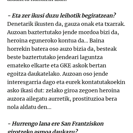
- Eta zer ikusi duzu leihotik begiratzean?
Denetarik ikusten da, gauza onak eta txarrak.
Auzoan baztertutako jende mordoa bizi da,
heroina eguneroko kontua da… Baina
horrekin batera oso auzo bizia da, besteak
beste baztertutako jendeari laguntza
emateko elkarte eta GKE askok bertan
egoitza daukatelako. Auzoan oso jende
interesgarria dago eta eurek kontatutakoekin
asko ikasi dut: zelako giroa zegoen heroina
auzora ailegatu aurretik, prostituzioa bera
nola aldatu den…
- Hurrengo lana ere San Frantziskon
girotzeko asmoa daukazu?