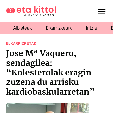
Albisteak
Elkarrizketak
Iritzia
ELKARRIZKETAK
Jose Mª Vaquero,
sendagilea:
“Kolesterolak eragin
zuzena du arrisku
kardiobaskularretan”