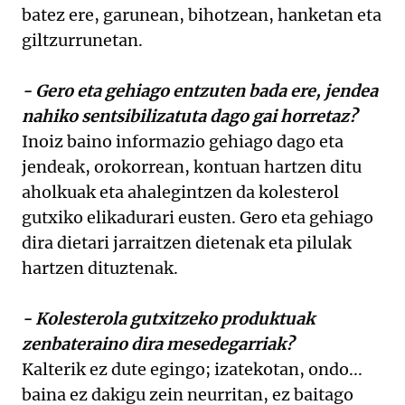
batez ere, garunean, bihotzean, hanketan eta
giltzurrunetan.
- Gero eta gehiago entzuten bada ere, jendea
nahiko sentsibilizatuta dago gai horretaz?
Inoiz baino informazio gehiago dago eta
jendeak, orokorrean, kontuan hartzen ditu
aholkuak eta ahalegintzen da kolesterol
gutxiko elikadurari eusten. Gero eta gehiago
dira dietari jarraitzen dietenak eta pilulak
hartzen dituztenak.
- Kolesterola gutxitzeko produktuak
zenbateraino dira mesedegarriak?
Kalterik ez dute egingo; izatekotan, ondo...
baina ez dakigu zein neurritan, ez baitago