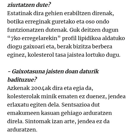
ziurtatzen dute?
Estatinak dira gehien erabiltzen direnak,
botika erreginak guretako eta oso ondo
funtzionatzen dutenak. Guk deitzen dugun
“7ko erregelarekin” profil lipidikoa aldatuko
diogu gaixoari eta, berak bizitza berbera
eginez, kolesterol tasa jaistea lortuko dugu.
- Gaixotasuna jaisten doan daturik
badituzue?
Azkenak 2004ak dira eta egia da,
kolesterolak minik ematen ez duenez, jendea
erlaxatu egiten dela. Sentsazioa dut
emakumeen kasuan gehiago arduratzen
direla. Sintomak izan arte, jendea ez da
arduratzen.