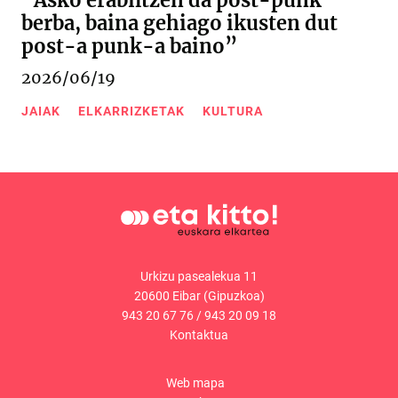
“Asko erabiltzen da post-punk
berba, baina gehiago ikusten dut
post-a punk-a baino”
2026/06/19
JAIAK
ELKARRIZKETAK
KULTURA
Urkizu pasealekua 11
20600 Eibar (Gipuzkoa)
943 20 67 76
/
943 20 09 18
Kontaktua
Web mapa