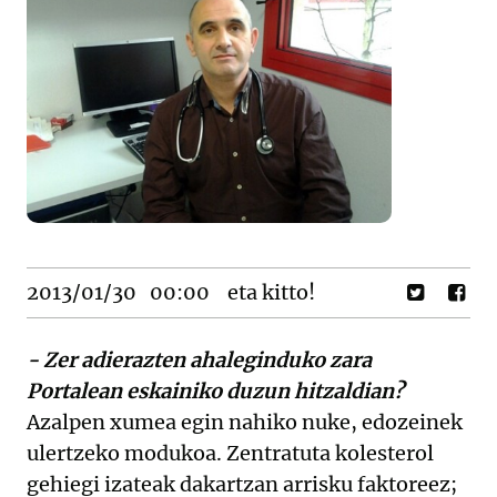
2013/01/30
00:00
eta kitto!
- Zer adierazten ahaleginduko zara
Portalean eskainiko duzun hitzaldian?
Azalpen xumea egin nahiko nuke, edozeinek
ulertzeko modukoa. Zentratuta kolesterol
gehiegi izateak dakartzan arrisku faktoreez;