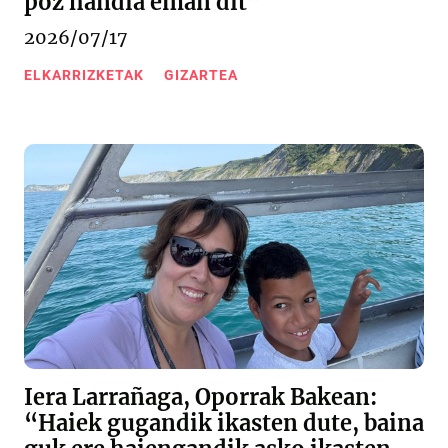
poz handia eman dit”
2026/07/17
ELKARRIZKETAK
GIZARTEA
Iera Larrañaga, Oporrak Bakean:
“Haiek gugandik ikasten dute, baina