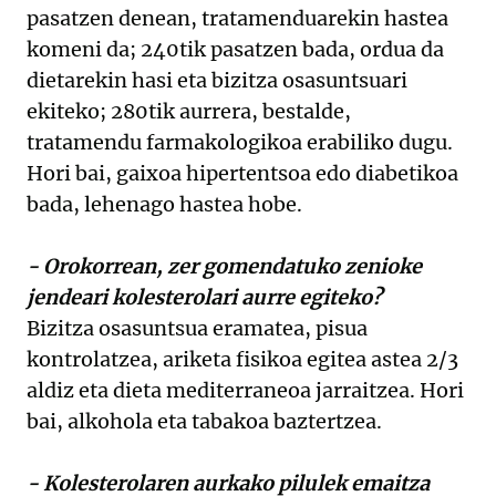
pasatzen denean, tratamenduarekin hastea
komeni da; 240tik pasatzen bada, ordua da
dietarekin hasi eta bizitza osasuntsuari
ekiteko; 280tik aurrera, bestalde,
tratamendu farmakologikoa erabiliko dugu.
Hori bai, gaixoa hipertentsoa edo diabetikoa
bada, lehenago hastea hobe.
- Orokorrean, zer gomendatuko zenioke
jendeari kolesterolari aurre egiteko?
Bizitza osasuntsua eramatea, pisua
kontrolatzea, ariketa fisikoa egitea astea 2/3
aldiz eta dieta mediterraneoa jarraitzea. Hori
bai, alkohola eta tabakoa baztertzea.
- Kolesterolaren aurkako pilulek emaitza