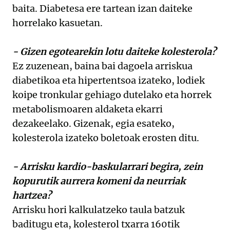
baita. Diabetesa ere tartean izan daiteke
horrelako kasuetan.
- Gizen egotearekin lotu daiteke kolesterola?
Ez zuzenean, baina bai dagoela arriskua
diabetikoa eta hipertentsoa izateko, lodiek
koipe tronkular gehiago dutelako eta horrek
metabolismoaren aldaketa ekarri
dezakeelako. Gizenak, egia esateko,
kolesterola izateko boletoak erosten ditu.
- Arrisku kardio-baskularrari begira, zein
kopurutik aurrera komeni da neurriak
hartzea?
Arrisku hori kalkulatzeko taula batzuk
baditugu eta, kolesterol txarra 160tik