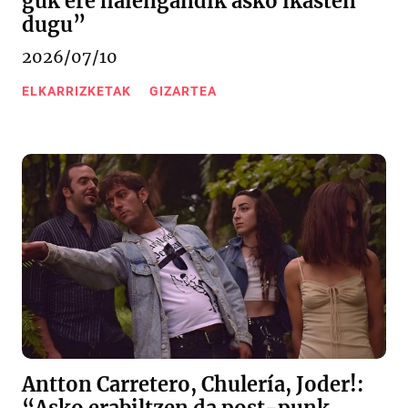
guk ere haiengandik asko ikasten
dugu”
2026/07/10
ELKARRIZKETAK
GIZARTEA
Antton Carretero, Chulería, Joder!: