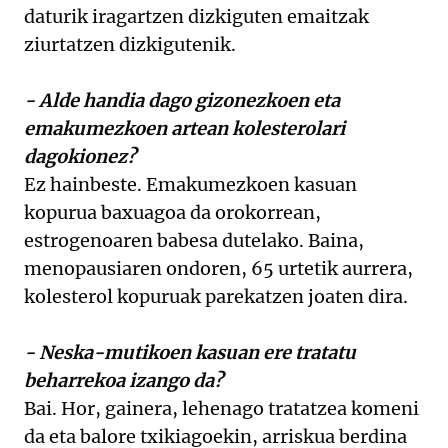
daturik iragartzen dizkiguten emaitzak
ziurtatzen dizkigutenik.
- Alde handia dago gizonezkoen eta
emakumezkoen artean kolesterolari
dagokionez?
Ez hainbeste. Emakumezkoen kasuan
kopurua baxuagoa da orokorrean,
estrogenoaren babesa dutelako. Baina,
menopausiaren ondoren, 65 urtetik aurrera,
kolesterol kopuruak parekatzen joaten dira.
- Neska-mutikoen kasuan ere tratatu
beharrekoa izango da?
Bai. Hor, gainera, lehenago tratatzea komeni
da eta balore txikiagoekin, arriskua berdina