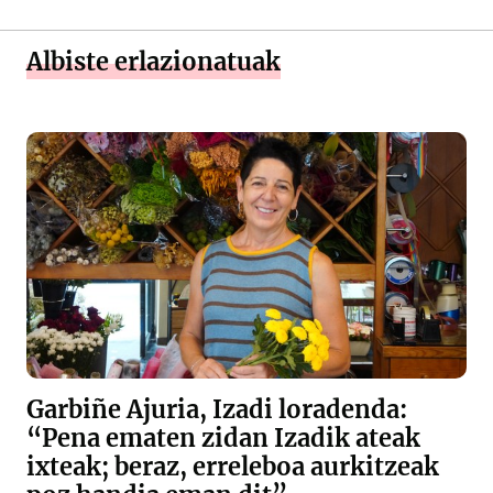
Albiste erlazionatuak
Garbiñe Ajuria, Izadi loradenda:
“Pena ematen zidan Izadik ateak
ixteak; beraz, erreleboa aurkitzeak