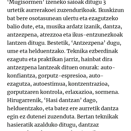
‘Mugisormen’ izeneko saioak ditugu 3
urtetik aurrerakoei zuzendurikoak. Ikuskizun
bat bere osotasunean ulertu eta ezagutzeko
balio dute, eta, musika ardatz izanik, dantza,
antzezpena, atrezzoa eta ikus-entzunezkoak
lantzen ditugu. Bestetik, ‘Antzezpena’ dugu,
ume eta helduentzako. Teknika ezberdinak
ezagutu eta praktikan jarriz, hainbat dira
antzezpena lantzeak dituen onurak: auto-
konfiantza, gorputz-espresioa, auto-
ezagutza, autoestimua, kontzentrazioa,
gorputzaren kontrola, erlaxazioa, sormena.
Hirugarrenik, ‘Hasi dantzan’ dago,
helduentzako, eta batez ere aurretik dantza
egin ez dutenei zuzenduta. Bertan teknikak
hasieratik azalduko ditugu, dantzaz