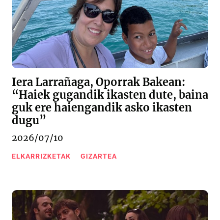
Iera Larrañaga, Oporrak Bakean:
“Haiek gugandik ikasten dute, baina
guk ere haiengandik asko ikasten
dugu”
2026/07/10
ELKARRIZKETAK
GIZARTEA