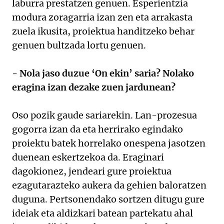
laburra prestatzen genuen. Esperientzia
modura zoragarria izan zen eta arrakasta
zuela ikusita, proiektua handitzeko behar
genuen bultzada lortu genuen.
- Nola jaso duzue ‘On ekin’ saria? Nolako
eragina izan dezake zuen jardunean?
Oso pozik gaude sariarekin. Lan-prozesua
gogorra izan da eta herrirako egindako
proiektu batek horrelako onespena jasotzen
duenean eskertzekoa da. Eraginari
dagokionez, jendeari gure proiektua
ezagutarazteko aukera da gehien baloratzen
duguna. Pertsonendako sortzen ditugu gure
ideiak eta aldizkari batean partekatu ahal