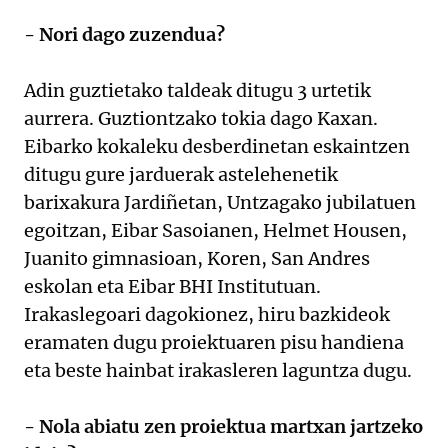
- Nori dago zuzendua?
Adin guztietako taldeak ditugu 3 urtetik
aurrera. Guztiontzako tokia dago Kaxan.
Eibarko kokaleku desberdinetan eskaintzen
ditugu gure jarduerak astelehenetik
barixakura Jardiñetan, Untzagako jubilatuen
egoitzan, Eibar Sasoianen, Helmet Housen,
Juanito gimnasioan, Koren, San Andres
eskolan eta Eibar BHI Institutuan.
Irakaslegoari dagokionez, hiru bazkideok
eramaten dugu proiektuaren pisu handiena
eta beste hainbat irakasleren laguntza dugu.
- Nola abiatu zen proiektua martxan jartzeko