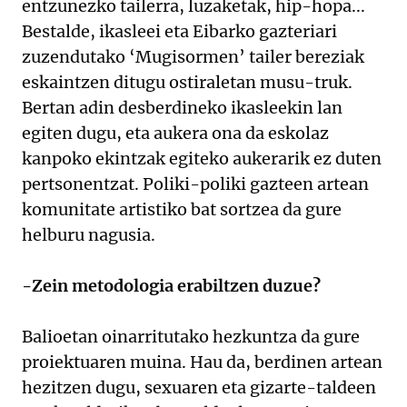
entzunezko tailerra, luzaketak, hip-hopa...
Bestalde, ikasleei eta Eibarko gazteriari
zuzendutako ‘Mugisormen’ tailer bereziak
eskaintzen ditugu ostiraletan musu-truk.
Bertan adin desberdineko ikasleekin lan
egiten dugu, eta aukera ona da eskolaz
kanpoko ekintzak egiteko aukerarik ez duten
pertsonentzat. Poliki-poliki gazteen artean
komunitate artistiko bat sortzea da gure
helburu nagusia.
-Zein metodologia erabiltzen duzue?
Balioetan oinarritutako hezkuntza da gure
proiektuaren muina. Hau da, berdinen artean
hezitzen dugu, sexuaren eta gizarte-taldeen