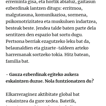
erreminta gisa, eta hortik abiatuz, gaitasun
ezberdinak lantzen ditugu: erritmoa,
malgutasuna, komunikazioa, sormena,
psikomotrizitatea eta muskuluen indartzea,
besteak beste. Jendea talde baten parte dela
sentitzen den espazio bat sortu dugu.
Pertsona berriak ezagutzeko leku bat da,
belaunaldien eta gizarte-taldeen arteko
harremanak sortzeko tokia. Hitz batean,
familia bat.
- Gauza ezberdinak egiteko aukera
eskaintzen duzue. Nola funtzionatzen du?
Elkarreraginez aktibitate global bat
eskaintzea da gure xedea. Batetik,