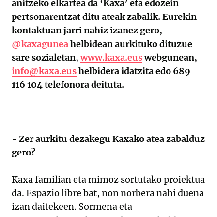
anitzeko elkartea da ‘Kaxa’ eta edozein
pertsonarentzat ditu ateak zabalik. Eurekin
kontaktuan jarri nahiz izanez gero,
@kaxagunea
helbidean aurkituko dituzue
sare sozialetan,
www.kaxa.eus
webgunean,
info@kaxa.eus
helbidera idatzita edo 689
116 104 telefonora deituta.
- Zer aurkitu dezakegu Kaxako atea zabalduz
gero?
Kaxa familian eta mimoz sortutako proiektua
da. Espazio libre bat, non norbera nahi duena
izan daitekeen. Sormena eta