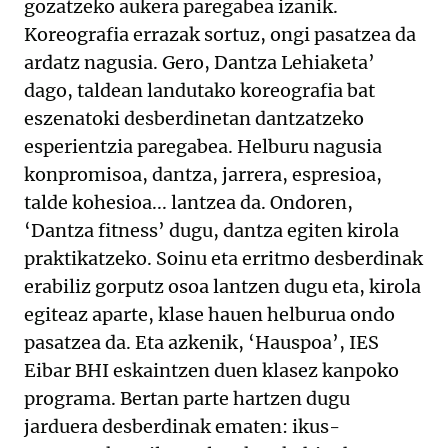
gozatzeko aukera paregabea izanik.
Koreografia errazak sortuz, ongi pasatzea da
ardatz nagusia. Gero, Dantza Lehiaketa’
dago, taldean landutako koreografia bat
eszenatoki desberdinetan dantzatzeko
esperientzia paregabea. Helburu nagusia
konpromisoa, dantza, jarrera, espresioa,
talde kohesioa... lantzea da. Ondoren,
‘Dantza fitness’ dugu, dantza egiten kirola
praktikatzeko. Soinu eta erritmo desberdinak
erabiliz gorputz osoa lantzen dugu eta, kirola
egiteaz aparte, klase hauen helburua ondo
pasatzea da. Eta azkenik, ‘Hauspoa’, IES
Eibar BHI eskaintzen duen klasez kanpoko
programa. Bertan parte hartzen dugu
jarduera desberdinak ematen: ikus-