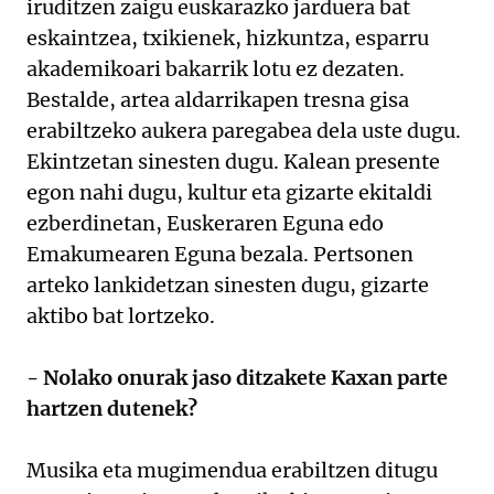
iruditzen zaigu euskarazko jarduera bat
eskaintzea, txikienek, hizkuntza, esparru
akademikoari bakarrik lotu ez dezaten.
Bestalde, artea aldarrikapen tresna gisa
erabiltzeko aukera paregabea dela uste dugu.
Ekintzetan sinesten dugu. Kalean presente
egon nahi dugu, kultur eta gizarte ekitaldi
ezberdinetan, Euskeraren Eguna edo
Emakumearen Eguna bezala. Pertsonen
arteko lankidetzan sinesten dugu, gizarte
aktibo bat lortzeko.
- Nolako onurak jaso ditzakete Kaxan parte
hartzen dutenek?
Musika eta mugimendua erabiltzen ditugu