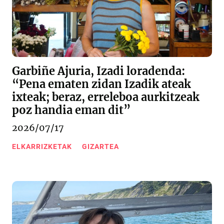
Garbiñe Ajuria, Izadi loradenda:
“Pena ematen zidan Izadik ateak
ixteak; beraz, erreleboa aurkitzeak
poz handia eman dit”
2026/07/17
ELKARRIZKETAK
GIZARTEA