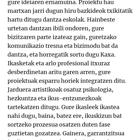
gure ideiaren ernamuina. Proiektu hau
martxan jarri dugun hiru bazkideok txikitatik
hartu ditugu dantza eskolak. Hainbeste
urtetan dantzan ibili ondoren, gure
bizitzaren parte izateaz gain, guretzako
komunikazio tresna eta bizimodu bat da
dantza, eta horregatik sortu dugu Kaxa.
Ikasketak eta arlo profesional itxuraz
desberdinetan aritu garen arren, gure
proiektuak esparru horiek integratzen ditu.
Jarduera artistikoak osatuz psikologia,
hezkuntza eta ikus-entzunezkoak
tartekatzen ditugu. Gure ikasleek ikastea
nahi dugu, baina, batez ere, ikuskizun bat
sortzeko prozesua osatzen duten fase
guztietan gozatzea. Gainera, garrantzitsua