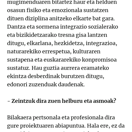
mugimenduaren bitartez haur eta helduen
osasun fisiko eta emozionala sustatzen
dituen diziplina anitzeko elkarte bat gara.
Dantza eta sormena integrazio sozialerako
eta bizikidetzarako tresna gisa lantzen
ditugu, elkarlana, hezkidetza, integrazioa,
naturarekiko errespetua, kulturaren
sustapena eta euskararekiko konpromisoa
sustatuz. Hau guztia aurrera eramateko
ekintza desberdinak burutzen ditugu,
edonori zuzenduak daudenak.
- Zeintzuk dira zuen helburu eta asmoak?
Bilakaera pertsonala eta profesionala dira
gure proiektuaren abiapuntua. Hala ere, ez da