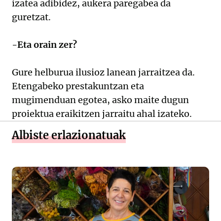
izatea adibidez, aukera paregabea da
guretzat.
-Eta orain zer?
Gure helburua ilusioz lanean jarraitzea da.
Etengabeko prestakuntzan eta
mugimenduan egotea, asko maite dugun
proiektua eraikitzen jarraitu ahal izateko.
Albiste erlazionatuak