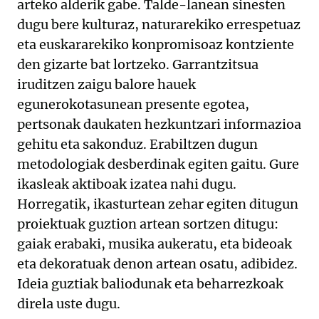
arteko alderik gabe. Talde-lanean sinesten
dugu bere kulturaz, naturarekiko errespetuaz
eta euskararekiko konpromisoaz kontziente
den gizarte bat lortzeko. Garrantzitsua
iruditzen zaigu balore hauek
egunerokotasunean presente egotea,
pertsonak daukaten hezkuntzari informazioa
gehitu eta sakonduz. Erabiltzen dugun
metodologiak desberdinak egiten gaitu. Gure
ikasleak aktiboak izatea nahi dugu.
Horregatik, ikasturtean zehar egiten ditugun
proiektuak guztion artean sortzen ditugu:
gaiak erabaki, musika aukeratu, eta bideoak
eta dekoratuak denon artean osatu, adibidez.
Ideia guztiak baliodunak eta beharrezkoak
direla uste dugu.