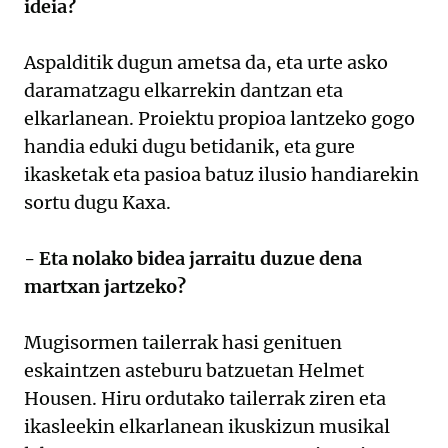
ideia?
Aspalditik dugun ametsa da, eta urte asko
daramatzagu elkarrekin dantzan eta
elkarlanean. Proiektu propioa lantzeko gogo
handia eduki dugu betidanik, eta gure
ikasketak eta pasioa batuz ilusio handiarekin
sortu dugu Kaxa.
- Eta nolako bidea jarraitu duzue dena
martxan jartzeko?
Mugisormen tailerrak hasi genituen
eskaintzen asteburu batzuetan Helmet
Housen. Hiru ordutako tailerrak ziren eta
ikasleekin elkarlanean ikuskizun musikal