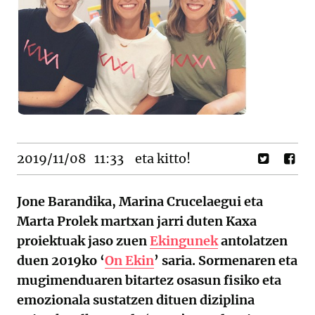
2019/11/08
11:33
eta kitto!
Jone Barandika, Marina Crucelaegui eta
Marta Prolek martxan jarri duten Kaxa
proiektuak jaso zuen
Ekingunek
antolatzen
duen 2019ko ‘
On Ekin
’ saria. Sormenaren eta
mugimenduaren bitartez osasun fisiko eta
emozionala sustatzen dituen diziplina