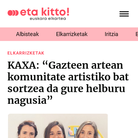
Albisteak
Elkarrizketak
Iritzia
ELKARRIZKETAK
KAXA: “Gazteen artean
komunitate artistiko bat
sortzea da gure helburu
nagusia”