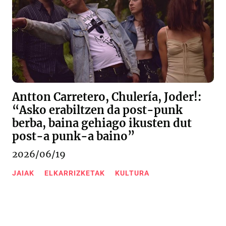
Antton Carretero, Chulería, Joder!:
“Asko erabiltzen da post-punk
berba, baina gehiago ikusten dut
post-a punk-a baino”
2026/06/19
JAIAK
ELKARRIZKETAK
KULTURA