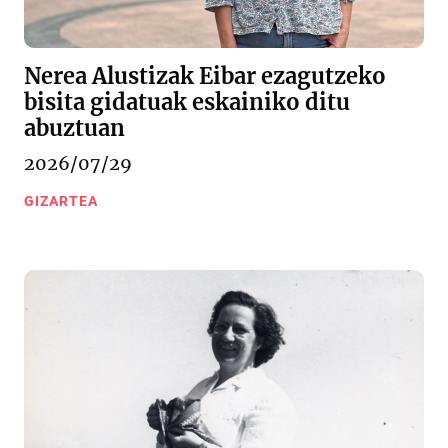
Nerea Alustizak Eibar ezagutzeko
bisita gidatuak eskainiko ditu
abuztuan
2026/07/29
GIZARTEA