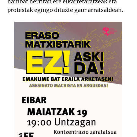
hainbat herritan ere elkarretaratzeak eta
protestak egingo dituzte gaur arratsaldean.