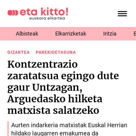
Albisteak
Elkarrizketak
Iritzia
GIZARTEA
PAREKIDETASUNA
Kontzentrazio
zaratatsua egingo dute
gaur Untzagan,
Arguedasko hilketa
matxista salatzeko
Aurten indarkeria matxistak Euskal Herrian
hildako laugarren emakumea da