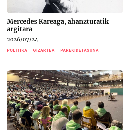
Mercedes Kareaga, ahanzturatik
argitara
2026/07/24
POLITIKA
GIZARTEA
PAREKIDETASUNA