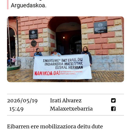
Arguedaskoa.
2026/05/19
Irati Alvarez
15:49
Malaxetxebarria
Eibarren ere mobilizaziora deitu dute