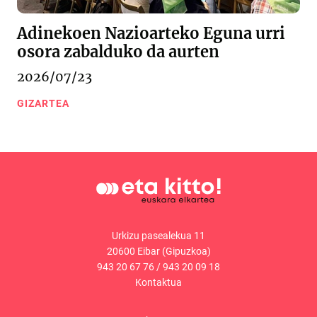
Adinekoen Nazioarteko Eguna urri
osora zabalduko da aurten
2026/07/23
GIZARTEA
Urkizu pasealekua 11
20600 Eibar (Gipuzkoa)
943 20 67 76
/
943 20 09 18
Kontaktua