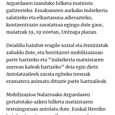
Arguedasen izandako hilketa matxista
gaitzesteko. Emakumeen aurkako indarkeria
salatzeko eta elkartasuna adierazteko,
kontzentrazio zaratatsua egingo dute gaur,
maiatzak 19, 19:00etan, Untzaga plazan.
Deialdia hainbat eragile sozial eta feministak
zabaldu dute, eta herritarrei mobilizazioan
parte hartzeko eta “indarkeria matxistaren
aurrean kaleak hartzeko” deia egin diete.
Antolatzaileek zarata egiteko tresnak
eramatera animatu dituzte parte hartzaileak.
Mobilizazioa Nafarroako Arguedasen
gertatutako azken hilketa matxistaren
testuinguruan antolatu dute. Euskal Herriko