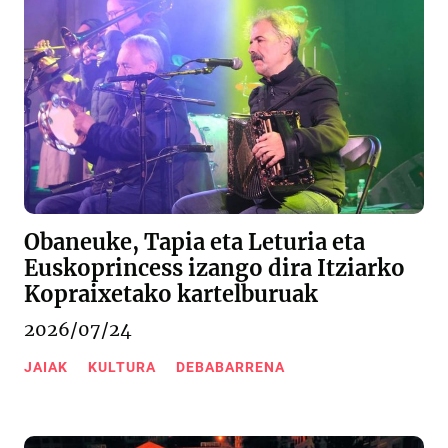
Obaneuke, Tapia eta Leturia eta
Euskoprincess izango dira Itziarko
Kopraixetako kartelburuak
2026/07/24
JAIAK
KULTURA
DEBABARRENA