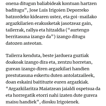
onena ditugun baliabideak kontuan hartzen
baditugu”, Jose Luis Irigoien Deporreko
batzordeko kidearen ustez, eta goi-mailako
argazkilarien erakusketak jasotzeaz gain,
tailerrak, rallya eta hitzaldia (“aurtengo
berritasuna izango da”) izango ditugu
datozen asteotan.
Tailerra kenduta, beste jarduera guztiak
doakoak izango dira eta, zentzu horretan,
gurean izango diren argazkilari handien
prestutasuna eskertu duten antolatzaileek,
doan eskaini baitituzte euren argazkiak.
“Argazkilaritza Maiatzean jaialdi ospetsua da
eta horregatik etorri nahi izaten dute gurera
maisu handiek”, diosku Irigoienek.