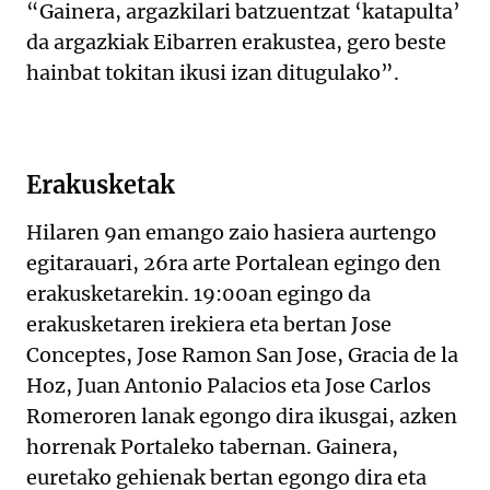
“Gainera, argazkilari batzuentzat ‘katapulta’
da argazkiak Eibarren erakustea, gero beste
hainbat tokitan ikusi izan ditugulako”.
Erakusketak
Hilaren 9an emango zaio hasiera aurtengo
egitarauari, 26ra arte Portalean egingo den
erakusketarekin. 19:00an egingo da
erakusketaren irekiera eta bertan Jose
Conceptes, Jose Ramon San Jose, Gracia de la
Hoz, Juan Antonio Palacios eta Jose Carlos
Romeroren lanak egongo dira ikusgai, azken
horrenak Portaleko tabernan. Gainera,
euretako gehienak bertan egongo dira eta