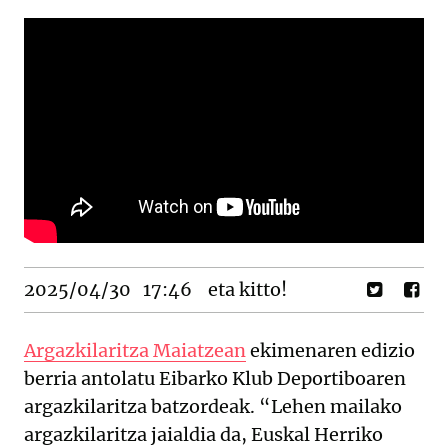
2025/04/30
17:46
eta kitto!
Argazkilaritza Maiatzean
ekimenaren edizio
berria antolatu Eibarko Klub Deportiboaren
argazkilaritza batzordeak. “Lehen mailako
argazkilaritza jaialdia da, Euskal Herriko