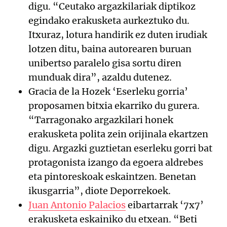
digu. “Ceutako argazkilariak diptikoz
egindako erakusketa aurkeztuko du.
Itxuraz, lotura handirik ez duten irudiak
lotzen ditu, baina autorearen buruan
unibertso paralelo gisa sortu diren
munduak dira”, azaldu dutenez.
Gracia de la Hozek ‘Eserleku gorria’
proposamen bitxia ekarriko du gurera.
“Tarragonako argazkilari honek
erakusketa polita zein orijinala ekartzen
digu. Argazki guztietan eserleku gorri bat
protagonista izango da egoera aldrebes
eta pintoreskoak eskaintzen. Benetan
ikusgarria”, diote Deporrekoek.
Juan Antonio Palacios
eibartarrak ‘7x7’
erakusketa eskainiko du etxean. “Beti