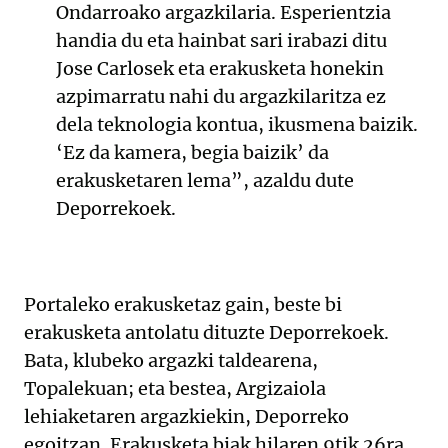
Ondarroako argazkilaria. Esperientzia
handia du eta hainbat sari irabazi ditu
Jose Carlosek eta erakusketa honekin
azpimarratu nahi du argazkilaritza ez
dela teknologia kontua, ikusmena baizik.
‘Ez da kamera, begia baizik’ da
erakusketaren lema”, azaldu dute
Deporrekoek.
Portaleko erakusketaz gain, beste bi
erakusketa antolatu dituzte Deporrekoek.
Bata, klubeko argazki taldearena,
Topalekuan; eta bestea, Argizaiola
lehiaketaren argazkiekin, Deporreko
egoitzan. Erakusketa biak hilaren 9tik 26ra