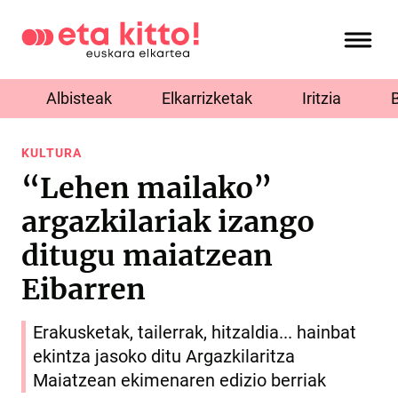
Albisteak
Elkarrizketak
Iritzia
KULTURA
“Lehen mailako”
argazkilariak izango
ditugu maiatzean
Eibarren
Erakusketak, tailerrak, hitzaldia... hainbat
ekintza jasoko ditu Argazkilaritza
Maiatzean ekimenaren edizio berriak