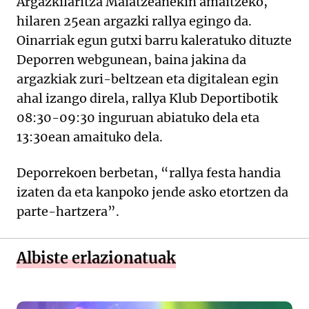
Argazkilaritza Maiatzeanekin amaitzeko,
hilaren 25ean argazki rallya egingo da.
Oinarriak egun gutxi barru kaleratuko dituzte
Deporren webgunean, baina jakina da
argazkiak zuri-beltzean eta digitalean egin
ahal izango direla, rallya Klub Deportibotik
08:30-09:30 inguruan abiatuko dela eta
13:30ean amaituko dela.
Deporrekoen berbetan, “rallya festa handia
izaten da eta kanpoko jende asko etortzen da
parte-hartzera”.
Albiste erlazionatuak