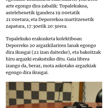
arte egongo dira zabalik: Topalekukoa,
astelehenetik igandera 19:00etatik
21:00etara; eta Deporrekoa martitzenetik
zapatura, 17:30etik 20:30era.
Topalekuko erakusketa kolektiboan
Deporreko 20 argazkilariren lanak egongo
dira ikusgai (22 izan daitezke), eta bakoitzak
hiru argazki erakutsiko ditu. Gaia librea
izango da, beraz, mota askotako argazkiak
egongo dira ikusgai.