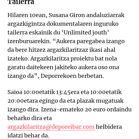
Tailerra
Hilaren 10ean, Susana Giron andaluziarrak
argazkigintza dokumentalaren inguruko
tailerra eskainik du ‘Unlimited jouth’
izenburuarekin. “Aukera paregabea izango
da bere hitzez argazkilaritzaz ikasi ahal
izateko. Argazkilaritza proiektu bat nola
garatu daitekeen jakiteko aukera oso ona
izango da”, Deporrekoen berbetan.
Saioa 10:00etatik 13:45era eta 10:00etatik
20:00etara egingo da eta plazak mugatuak
izango dira. Izena-emateko 20 euro ordaindu
beharko dira eta
argazkilaritza@deporeibar.com
helbidera
idatzi behar da.