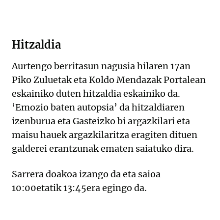
Hitzaldia
Aurtengo berritasun nagusia hilaren 17an
Piko Zuluetak eta Koldo Mendazak Portalean
eskainiko duten hitzaldia eskainiko da.
‘Emozio baten autopsia’ da hitzaldiaren
izenburua eta Gasteizko bi argazkilari eta
maisu hauek argazkilaritza eragiten dituen
galderei erantzunak ematen saiatuko dira.
Sarrera doakoa izango da eta saioa
10:00etatik 13:45era egingo da.