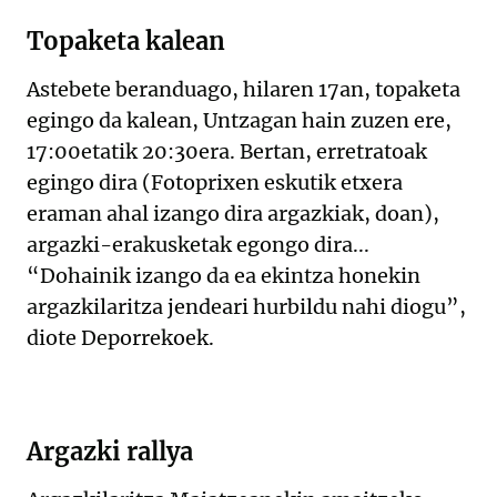
Topaketa kalean
Astebete beranduago, hilaren 17an, topaketa
egingo da kalean, Untzagan hain zuzen ere,
17:00etatik 20:30era. Bertan, erretratoak
egingo dira (Fotoprixen eskutik etxera
eraman ahal izango dira argazkiak, doan),
argazki-erakusketak egongo dira...
“Dohainik izango da ea ekintza honekin
argazkilaritza jendeari hurbildu nahi diogu”,
diote Deporrekoek.
Argazki rallya