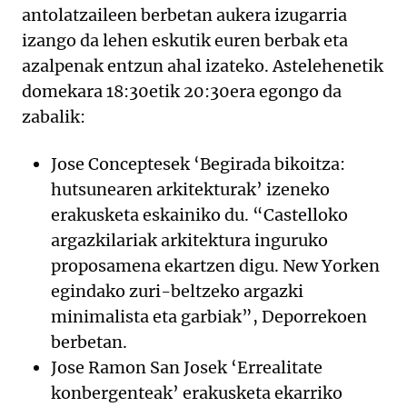
antolatzaileen berbetan aukera izugarria
izango da lehen eskutik euren berbak eta
azalpenak entzun ahal izateko. Astelehenetik
domekara 18:30etik 20:30era egongo da
zabalik:
Jose Conceptesek ‘Begirada bikoitza:
hutsunearen arkitekturak’ izeneko
erakusketa eskainiko du. “Castelloko
argazkilariak arkitektura inguruko
proposamena ekartzen digu. New Yorken
egindako zuri-beltzeko argazki
minimalista eta garbiak”, Deporrekoen
berbetan.
Jose Ramon San Josek ‘Errealitate
konbergenteak’ erakusketa ekarriko