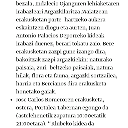
bezala, Indalecio Ojanguren lehiaketaren
irabazleari Argazkilaritza Maiatzean
erakusketan parte-hartzeko aukera
eskaintzen diogu eta aurten, Juan
Antonio Palacios Deporreko kideak
irabazi duenez, berari tokatu zaio. Bere
erakusketan zazpi gune izango dira,
bakoitzak zazpi argazkiekin: naturako
paisaia, zuri-beltzeko paisaiak, natura
hilak, flora eta fauna, argazki sortzailea,
harria eta Bercianos dira erakusketa
honetako gaiak.
Jose Carlos Romeroren erakusketa,
ostera, Portalea Tabernan egongo da
(astelehenetik zapatura 10:00etatik
21:00etara). “Klubeko kidea da