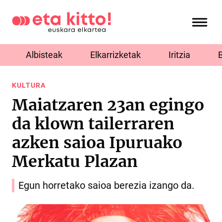
Albisteak
Elkarrizketak
Iritzia
KULTURA
Maiatzaren 23an egingo
da klown tailerraren
azken saioa Ipuruako
Merkatu Plazan
Egun horretako saioa berezia izango da.