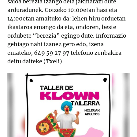
saioa berezia izango dela jakinarazi dute
arduradunek. Goizeko 10:00etan hasi eta
14:00etan amaituko da: lehen hiru orduetan
ikastaroa emango da eta, ondoren, beste
ordubete “berezia” egingo dute. Informazio
gehiago nahi izanez gero edo, izena
emateko, 649 59 27 97 telefono zenbakira
deitu daiteke (Txeli).