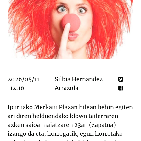
2026/05/11
Silbia Hernandez
12:16
Arrazola
Ipuruako Merkatu Plazan hilean behin egiten
ari diren helduendako klown tailerraren
azken saioa maiatzaren 23an (zapatua)
izango da eta, horregatik, egun horretako