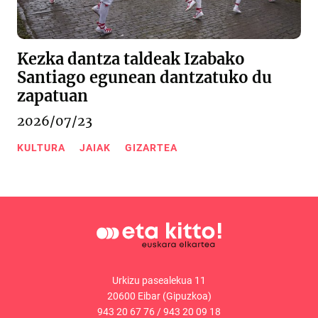
Kezka dantza taldeak Izabako
Santiago egunean dantzatuko du
zapatuan
2026/07/23
KULTURA
JAIAK
GIZARTEA
Urkizu pasealekua 11
20600 Eibar (Gipuzkoa)
943 20 67 76
/
943 20 09 18