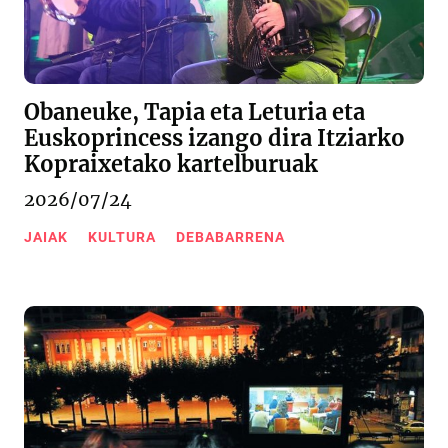
Obaneuke, Tapia eta Leturia eta
Euskoprincess izango dira Itziarko
Kopraixetako kartelburuak
2026/07/24
JAIAK
KULTURA
DEBABARRENA