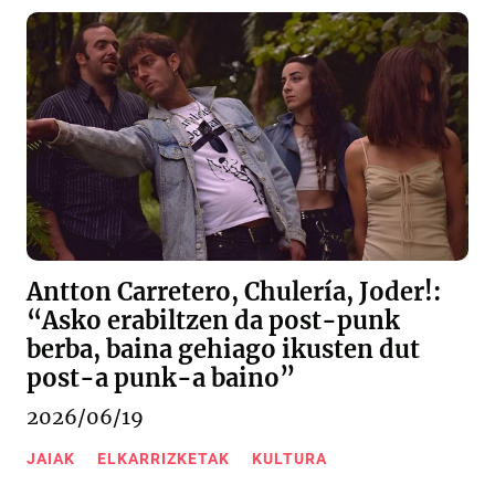
Antton Carretero, Chulería, Joder!:
“Asko erabiltzen da post-punk
berba, baina gehiago ikusten dut
post-a punk-a baino”
2026/06/19
JAIAK
ELKARRIZKETAK
KULTURA