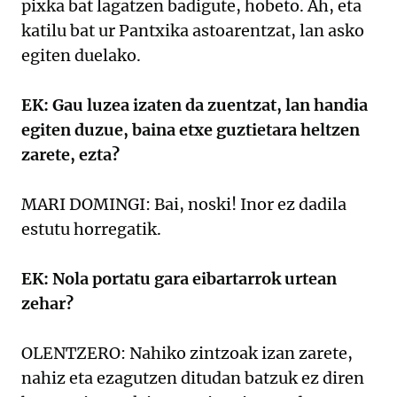
pixka bat lagatzen badigute, hobeto. Ah, eta
katilu bat ur Pantxika astoarentzat, lan asko
egiten duelako.
EK: Gau luzea izaten da zuentzat, lan handia
egiten duzue, baina etxe guztietara heltzen
zarete, ezta?
MARI DOMINGI: Bai, noski! Inor ez dadila
estutu horregatik.
EK: Nola portatu gara eibartarrok urtean
zehar?
OLENTZERO: Nahiko zintzoak izan zarete,
nahiz eta ezagutzen ditudan batzuk ez diren