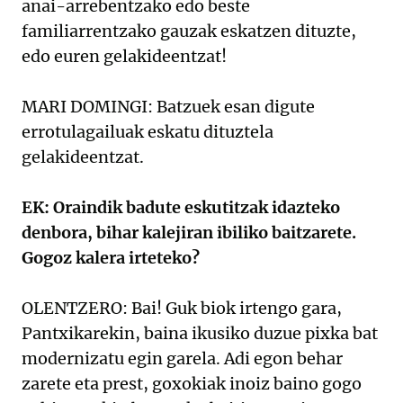
anai-arrebentzako edo beste
familiarrentzako gauzak eskatzen dituzte,
edo euren gelakideentzat!
MARI DOMINGI: Batzuek esan digute
errotulagailuak eskatu dituztela
gelakideentzat.
EK: Oraindik badute eskutitzak idazteko
denbora, bihar kalejiran ibiliko baitzarete.
Gogoz kalera irteteko?
OLENTZERO: Bai! Guk biok irtengo gara,
Pantxikarekin, baina ikusiko duzue pixka bat
modernizatu egin garela. Adi egon behar
zarete eta prest, goxokiak inoiz baino gogo