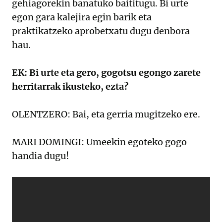
gehiagorekin banatuko baititugu. Bi urte
egon gara kalejira egin barik eta
praktikatzeko aprobetxatu dugu denbora
hau.
EK: Bi urte eta gero, gogotsu egongo zarete
herritarrak ikusteko, ezta?
OLENTZERO: Bai, eta gerria mugitzeko ere.
MARI DOMINGI: Umeekin egoteko gogo
handia dugu!