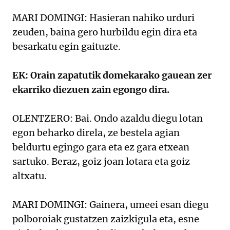
MARI DOMINGI: Hasieran nahiko urduri
zeuden, baina gero hurbildu egin dira eta
besarkatu egin gaituzte.
EK: Orain zapatutik domekarako gauean zer
ekarriko diezuen zain egongo dira.
OLENTZERO: Bai. Ondo azaldu diegu lotan
egon beharko direla, ze bestela agian
beldurtu egingo gara eta ez gara etxean
sartuko. Beraz, goiz joan lotara eta goiz
altxatu.
MARI DOMINGI: Gainera, umeei esan diegu
polboroiak gustatzen zaizkigula eta, esne