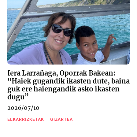
Iera Larrañaga, Oporrak Bakean:
“Haiek gugandik ikasten dute, baina
guk ere haiengandik asko ikasten
dugu”
2026/07/10
ELKARRIZKETAK
GIZARTEA