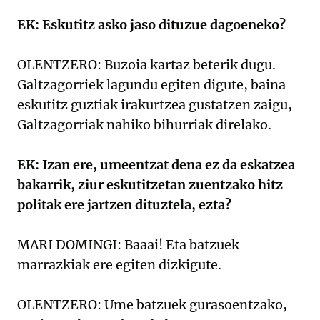
EK: Eskutitz asko jaso dituzue dagoeneko?
OLENTZERO: Buzoia kartaz beterik dugu.
Galtzagorriek lagundu egiten digute, baina
eskutitz guztiak irakurtzea gustatzen zaigu,
Galtzagorriak nahiko bihurriak direlako.
EK: Izan ere, umeentzat dena ez da eskatzea
bakarrik, ziur eskutitzetan zuentzako hitz
politak ere jartzen dituztela, ezta?
MARI DOMINGI: Baaai! Eta batzuek
marrazkiak ere egiten dizkigute.
OLENTZERO: Ume batzuek gurasoentzako,