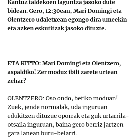
Kantuz taldekoen laguntza jasoko dute
bidean. Gero, 12:30ean, Mari Domingi eta
Olentzero udaletxean egongo dira umeekin
eta azken eskutitzak jasoko dituzte.
ETA KITTO: Mari Domingi eta Olentzero,
aspaldiko! Zer moduz ibili zarete urtean
zehar?
OLENTZERO: Oso ondo, betiko moduan!
Zuek, jende normalak, uda inguruan
edukitzen dituzue oporrak eta guk urtarrila-
otsaila inguruan, baina gero berriz jartzen
gara lanean buru-belarri.