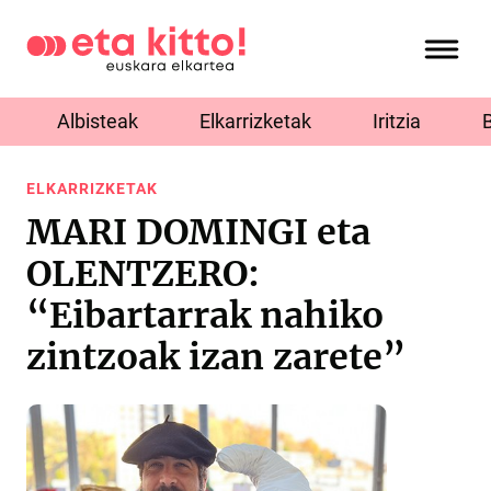
Albisteak
Elkarrizketak
Iritzia
ELKARRIZKETAK
MARI DOMINGI eta
OLENTZERO:
“Eibartarrak nahiko
zintzoak izan zarete”