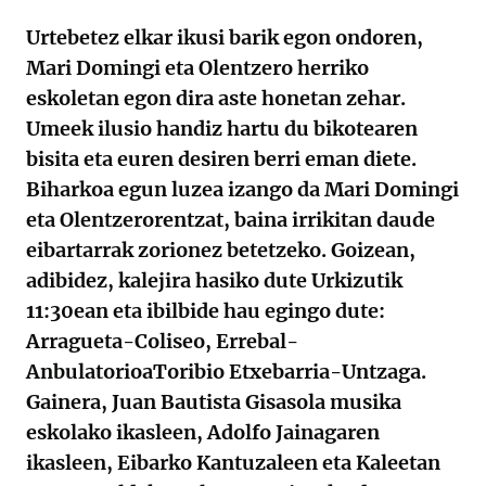
Urtebetez elkar ikusi barik egon ondoren,
Mari Domingi eta Olentzero herriko
eskoletan egon dira aste honetan zehar.
Umeek ilusio handiz hartu du bikotearen
bisita eta euren desiren berri eman diete.
Biharkoa egun luzea izango da Mari Domingi
eta Olentzerorentzat, baina irrikitan daude
eibartarrak zorionez betetzeko. Goizean,
adibidez, kalejira hasiko dute Urkizutik
11:30ean eta ibilbide hau egingo dute:
Arragueta-Coliseo, Errebal-
AnbulatorioaToribio Etxebarria-Untzaga.
Gainera, Juan Bautista Gisasola musika
eskolako ikasleen, Adolfo Jainagaren
ikasleen, Eibarko Kantuzaleen eta Kaleetan