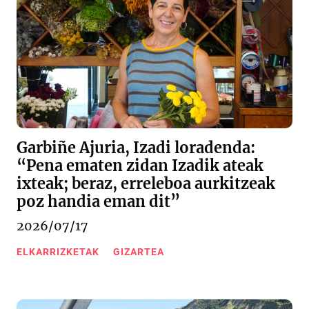
Garbiñe Ajuria, Izadi loradenda:
“Pena ematen zidan Izadik ateak
ixteak; beraz, erreleboa aurkitzeak
poz handia eman dit”
2026/07/17
ELKARRIZKETAK
GIZARTEA