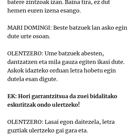
batere zintzoak izan. Baina tira, ez dut
hemen euren izena esango.
MARI DOMINGI: Beste batzuek lan asko egin
dute urte osoan.
OLENTZERO: Ume batzuek abesten,
dantzatzen eta mila gauza egiten ikasi dute.
Askok idazteko orduan letra hobetu egin
dutela esan digute.
EK: Hori garrantzitsua da zuei bidalitako
eskutitzak ondo ulertzeko!
OLENTZERO: Lasai egon daitezela, letra
guztiak ulertzeko gai gara eta.