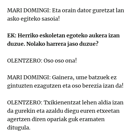
MARI DOMINGI: Eta orain dator guretzat lan
asko egiteko sasoia!
EK: Herriko eskoletan egoteko aukera izan
duzue. Nolako harrera jaso duzue?
OLENTZERO: Oso oso ona!
MARI DOMINGI: Gainera, ume batzuek ez
gintuzten ezagutzen eta oso berezia izan da!
OLENTZERO: Txikienentzat lehen aldia izan
da gurekin eta azaldu diegu euren etxeetan
agertzen diren opariak guk eramaten
ditugula.