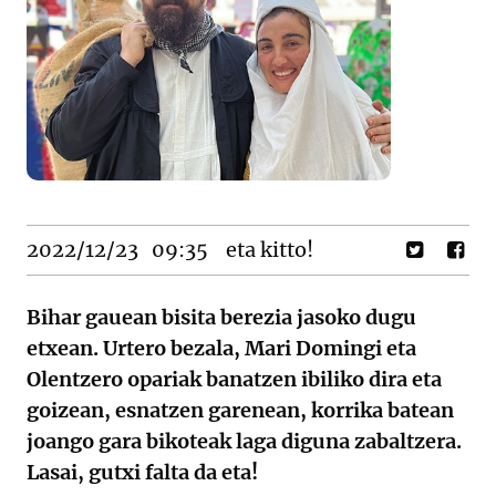
2022/12/23
09:35
eta kitto!
Bihar gauean bisita berezia jasoko dugu
etxean. Urtero bezala, Mari Domingi eta
Olentzero opariak banatzen ibiliko dira eta
goizean, esnatzen garenean, korrika batean
joango gara bikoteak laga diguna zabaltzera.
Lasai, gutxi falta da eta!