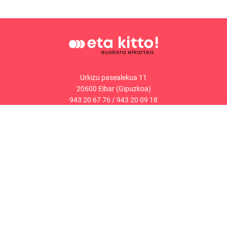
Urkizu pasealekua 11
20600 Eibar (Gipuzkoa)
943 20 67 76
/
943 20 09 18
Kontaktua
Web mapa
Lege oharra
Cookieak-politika