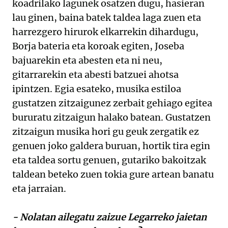
koadrilako lagunek osatzen dugu, hasieran
lau ginen, baina batek taldea laga zuen eta
harrezgero hirurok elkarrekin dihardugu,
Borja bateria eta koroak egiten, Joseba
bajuarekin eta abesten eta ni neu,
gitarrarekin eta abesti batzuei ahotsa
ipintzen. Egia esateko, musika estiloa
gustatzen zitzaigunez zerbait gehiago egitea
bururatu zitzaigun halako batean. Gustatzen
zitzaigun musika hori gu geuk zergatik ez
genuen joko galdera buruan, hortik tira egin
eta taldea sortu genuen, gutariko bakoitzak
taldean beteko zuen tokia gure artean banatu
eta jarraian.
- Nolatan ailegatu zaizue Legarreko jaietan