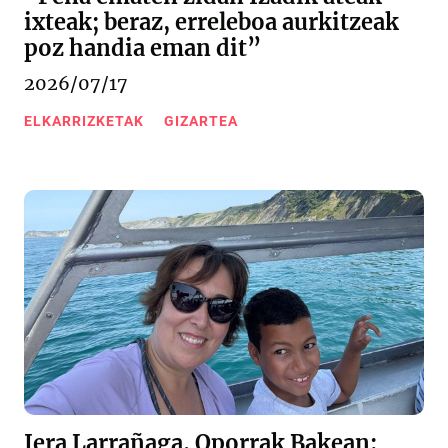
ixteak; beraz, erreleboa aurkitzeak
poz handia eman dit”
2026/07/17
ELKARRIZKETAK
GIZARTEA
Iera Larrañaga, Oporrak Bakean: