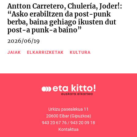
Antton Carretero, Chulería, Joder!:
“Asko erabiltzen da post-punk
berba, baina gehiago ikusten dut
post-a punk-a baino”
2026/06/19
JAIAK
ELKARRIZKETAK
KULTURA
Urkizu pasealekua 11
20600 Eibar (Gipuzkoa)
943 20 67 76
/
943 20 09 18
Kontaktua