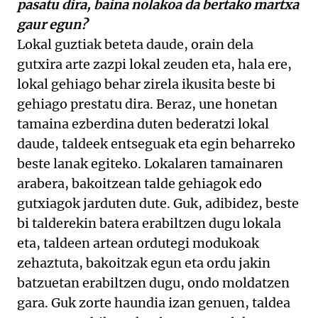
pasatu dira, baina nolakoa da bertako martxa
gaur egun?
Lokal guztiak beteta daude, orain dela
gutxira arte zazpi lokal zeuden eta, hala ere,
lokal gehiago behar zirela ikusita beste bi
gehiago prestatu dira. Beraz, une honetan
tamaina ezberdina duten bederatzi lokal
daude, taldeek entseguak eta egin beharreko
beste lanak egiteko. Lokalaren tamainaren
arabera, bakoitzean talde gehiagok edo
gutxiagok jarduten dute. Guk, adibidez, beste
bi talderekin batera erabiltzen dugu lokala
eta, taldeen artean ordutegi modukoak
zehaztuta, bakoitzak egun eta ordu jakin
batzuetan erabiltzen dugu, ondo moldatzen
gara. Guk zorte haundia izan genuen, taldea