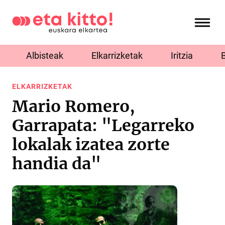
Albisteak
Elkarrizketak
Iritzia
ELKARRIZKETAK
Mario Romero,
Garrapata: "Legarreko
lokalak izatea zorte
handia da"