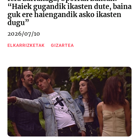
“Haiek gugandik ikasten dute, baina
guk ere haiengandik asko ikasten
dugu”
2026/07/10
ELKARRIZKETAK
GIZARTEA