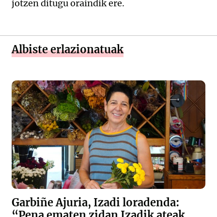
jotzen ditugu oraindik ere.
Albiste erlazionatuak
Garbiñe Ajuria, Izadi loradenda:
“Pena ematen zidan Izadik ateak