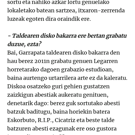
sortu eta nahiko azkar lortu genuelako
lokaletako batean sartzea, itxaron-zerrenda
luzeak egoten dira oraindik ere.
- Taldearen disko bakarra ere bertan grabatu
duzue, ezta?
Bai, Garrapata taldearen disko bakarra den
hau berez 2011n grabatu genuen Legarren
horretarako dagoen grabazio estudioan,
baina aurtengo urtarrilera arte ez da kaleratu.
Diskoa osatzeko guri gehien gustatzen
zaizkigun abestiak aukeratu genituen,
denetarik dago: berez guk sortutako abesti
batzuk baditugu, baina horiekin batera
Eskorbuto, R.I.P., Cicatriz eta beste talde
batzuren abesti ezagunak ere oso gustora