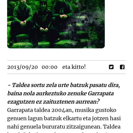
2013/09/20
00:00
eta kitto!
- Taldea sortu zela urte batzuk pasatu dira,
baina nola aurkeztuko zenuke Garrapata
ezagutzen ez zaituztenen aurrean?
Garrapata taldea 2004an, musika gustoko
genuen lagun batzuk elkartu eta jotzen hasi
nahi genuela bururatu zitzaigunean. Taldea