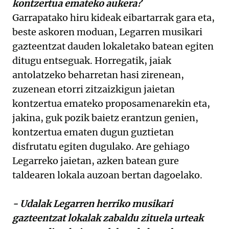
kontzertua emateko aukera?
Garrapatako hiru kideak eibartarrak gara eta,
beste askoren moduan, Legarren musikari
gazteentzat dauden lokaletako batean egiten
ditugu entseguak. Horregatik, jaiak
antolatzeko beharretan hasi zirenean,
zuzenean etorri zitzaizkigun jaietan
kontzertua emateko proposamenarekin eta,
jakina, guk pozik baietz erantzun genien,
kontzertua ematen dugun guztietan
disfrutatu egiten dugulako. Are gehiago
Legarreko jaietan, azken batean gure
taldearen lokala auzoan bertan dagoelako.
- Udalak Legarren herriko musikari
gazteentzat lokalak zabaldu zituela urteak