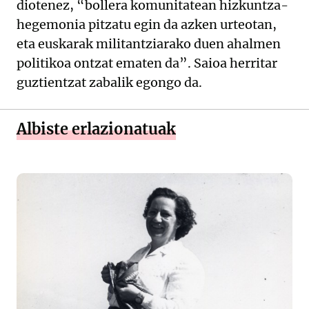
diotenez, “bollera komunitatean hizkuntza-
hegemonia pitzatu egin da azken urteotan,
eta euskarak militantziarako duen ahalmen
politikoa ontzat ematen da”. Saioa herritar
guztientzat zabalik egongo da.
Albiste erlazionatuak