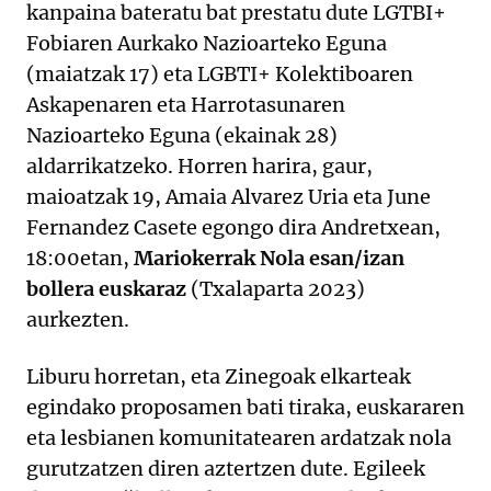
kanpaina bateratu bat prestatu dute LGTBI+
Fobiaren Aurkako Nazioarteko Eguna
(maiatzak 17) eta LGBTI+ Kolektiboaren
Askapenaren eta Harrotasunaren
Nazioarteko Eguna (ekainak 28)
aldarrikatzeko. Horren harira, gaur,
maioatzak 19, Amaia Alvarez Uria eta June
Fernandez Casete egongo dira Andretxean,
18:00etan,
Mariokerrak Nola esan/izan
bollera euskaraz
(Txalaparta 2023)
aurkezten.
Liburu horretan, eta Zinegoak elkarteak
egindako proposamen bati tiraka, euskararen
eta lesbianen komunitatearen ardatzak nola
gurutzatzen diren aztertzen dute. Egileek