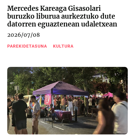
Mercedes Kareaga Gisasolari
buruzko liburua aurkeztuko dute
datorren eguaztenean udaletxean
2026/07/08
PAREKIDETASUNA
KULTURA