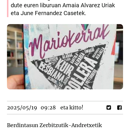
dute euren liburuan Amaia Alvarez Uriak
eta June Fernandez Casetek.
2025/05/19
09:28
eta kitto!
Berdintasun Zerbitzutik-Andretxetik