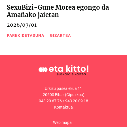
SexuBizi-Gune Morea egongo da
Amañako jaietan
2026/07/01
PAREKIDETASUNA
GIZARTEA
Urkizu pasealekua 11
20600 Eibar (Gipuzkoa)
943 20 67 76
/
943 20 09 18
Kontaktua
Web mapa