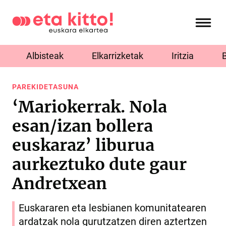
Albisteak
Elkarrizketak
Iritzia
PAREKIDETASUNA
‘Mariokerrak. Nola
esan/izan bollera
euskaraz’ liburua
aurkeztuko dute gaur
Andretxean
Euskararen eta lesbianen komunitatearen
ardatzak nola gurutzatzen diren aztertzen