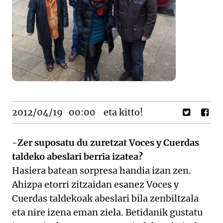
2012/04/19
00:00
eta kitto!
-Zer suposatu du zuretzat Voces y Cuerdas
taldeko abeslari berria izatea?
Hasiera batean sorpresa handia izan zen.
Ahizpa etorri zitzaidan esanez Voces y
Cuerdas taldekoak abeslari bila zenbiltzala
eta nire izena eman ziela. Betidanik gustatu