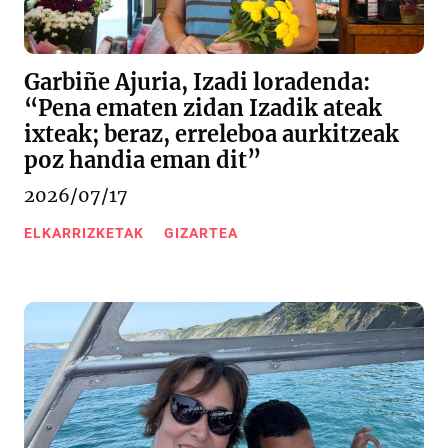
Garbiñe Ajuria, Izadi loradenda:
“Pena ematen zidan Izadik ateak
ixteak; beraz, erreleboa aurkitzeak
poz handia eman dit”
2026/07/17
ELKARRIZKETAK
GIZARTEA