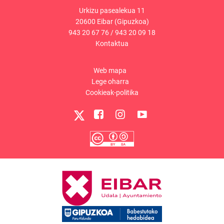
Urkizu pasealekua 11
20600 Eibar (Gipuzkoa)
943 20 67 76
/
943 20 09 18
Kontaktua
Web mapa
Lege oharra
Cookieak-politika