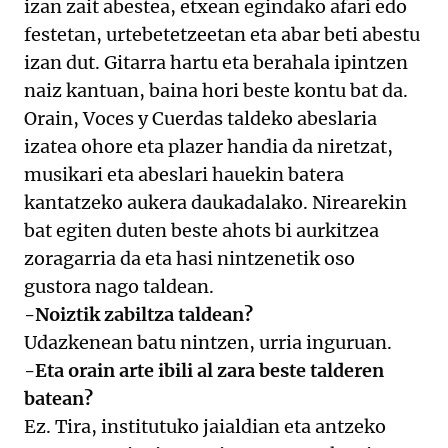
izan zait abestea, etxean egindako afari edo
festetan, urtebetetzeetan eta abar beti abestu
izan dut. Gitarra hartu eta berahala ipintzen
naiz kantuan, baina hori beste kontu bat da.
Orain, Voces y Cuerdas taldeko abeslaria
izatea ohore eta plazer handia da niretzat,
musikari eta abeslari hauekin batera
kantatzeko aukera daukadalako. Nirearekin
bat egiten duten beste ahots bi aurkitzea
zoragarria da eta hasi nintzenetik oso
gustora nago taldean.
-Noiztik zabiltza taldean?
Udazkenean batu nintzen, urria inguruan.
-Eta orain arte ibili al zara beste talderen
batean?
Ez. Tira, institutuko jaialdian eta antzeko