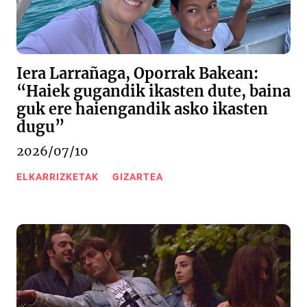
Iera Larrañaga, Oporrak Bakean:
“Haiek gugandik ikasten dute, baina
guk ere haiengandik asko ikasten
dugu”
2026/07/10
ELKARRIZKETAK
GIZARTEA