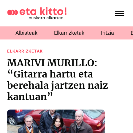
Albisteak
Elkarrizketak
Iritzia
ELKARRIZKETAK
MARIVI MURILLO:
“Gitarra hartu eta
berehala jartzen naiz
kantuan”