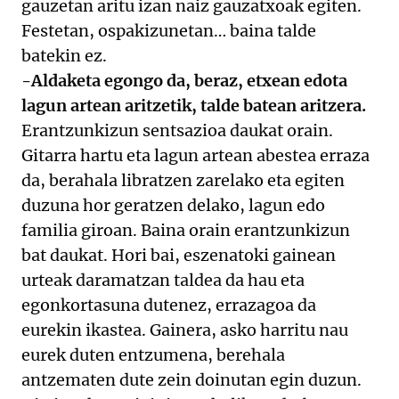
gauzetan aritu izan naiz gauzatxoak egiten.
Festetan, ospakizunetan… baina talde
batekin ez.
-Aldaketa egongo da, beraz, etxean edota
lagun artean aritzetik, talde batean aritzera.
Erantzunkizun sentsazioa daukat orain.
Gitarra hartu eta lagun artean abestea erraza
da, berahala libratzen zarelako eta egiten
duzuna hor geratzen delako, lagun edo
familia giroan. Baina orain erantzunkizun
bat daukat. Hori bai, eszenatoki gainean
urteak daramatzan taldea da hau eta
egonkortasuna dutenez, errazagoa da
eurekin ikastea. Gainera, asko harritu nau
eurek duten entzumena, berehala
antzematen dute zein doinutan egin duzun.