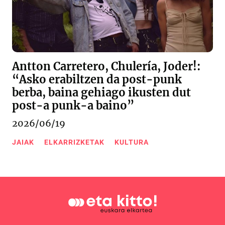
Antton Carretero, Chulería, Joder!:
“Asko erabiltzen da post-punk
berba, baina gehiago ikusten dut
post-a punk-a baino”
2026/06/19
JAIAK
ELKARRIZKETAK
KULTURA