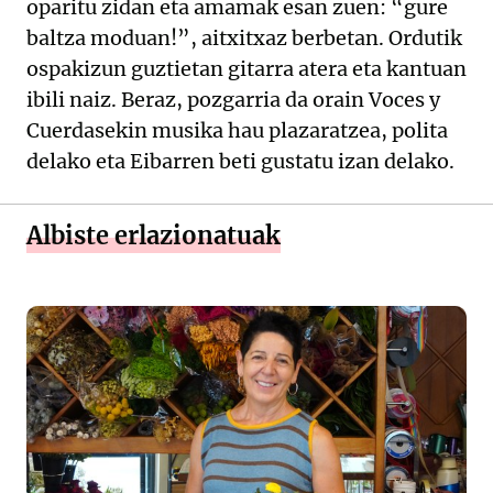
oparitu zidan eta amamak esan zuen: “gure
baltza moduan!”, aitxitxaz berbetan. Ordutik
ospakizun guztietan gitarra atera eta kantuan
ibili naiz. Beraz, pozgarria da orain Voces y
Cuerdasekin musika hau plazaratzea, polita
delako eta Eibarren beti gustatu izan delako.
Albiste erlazionatuak