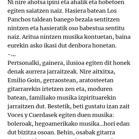
Ni nire ahotsa ipini eta ahalik eta hobetoen
egiten saiatzen naiz. Hasiera batean Los
Panchos taldean banego bezala sentitzen
nintzen eta hasieratik oso babestua sentitu
naiz. Aritua nintzen musika kontuetan, baina
eurekin asko ikasi dut denbora honetan.
-…
Pertsonalki, gainera, ilusioa egiten dit honek
denak aurrera jarraitzeak. Nire aitxitxa,
Emilio Goin, gerraostean, aratosteetan
gitarrarekin irtetzen zen eta, moduren
batean, familiako musika izpirituarekin
jarraitzen dut. Bestetik, beti gustatu izan zait
Voces y Cuerdasek egiten duen musika:
boleroak, hegoamerikako musika…hori edan
dut bizitza osoan. Behin, osabak gitarra