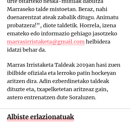
urte bitarteko neska-mutilak dabiltza
Marraseko talde mistoetan. Beraz, nahi
duenarentzat ateak zabalik ditugu. Animatu
probatzera!”, diote taldetik. Horrela, izena
emateko edo informazio gehiago jasotzeko
marrasirristaketa@gmail.com
helbidera
idatzi behar da.
Marras Irristaketa Taldeak 2019an hasi zuen
ibilbide ofiziala eta lerroko patin hockeyan
aritzen dira. Adin ezberdinetako taldeak
dituzte eta, txapelketetan aritzeaz gain,
astero entrenatzen dute Soraluzen.
Albiste erlazionatuak