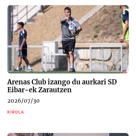
Arenas Club izango du aurkari SD
Eibar-ek Zarautzen
2026/07/30
KIROLA