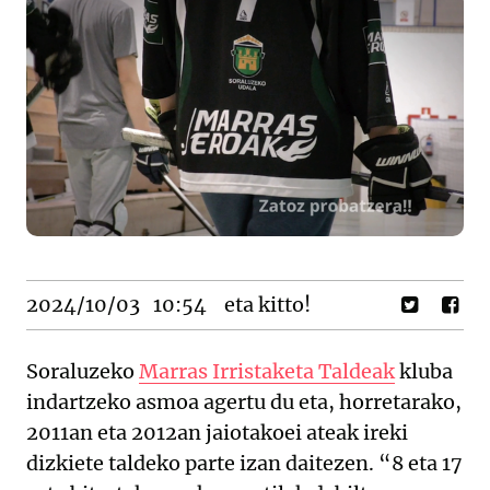
2024/10/03
10:54
eta kitto!
Soraluzeko
Marras Irristaketa Taldeak
kluba
indartzeko asmoa agertu du eta, horretarako,
2011an eta 2012an jaiotakoei ateak ireki
dizkiete taldeko parte izan daitezen. “8 eta 17