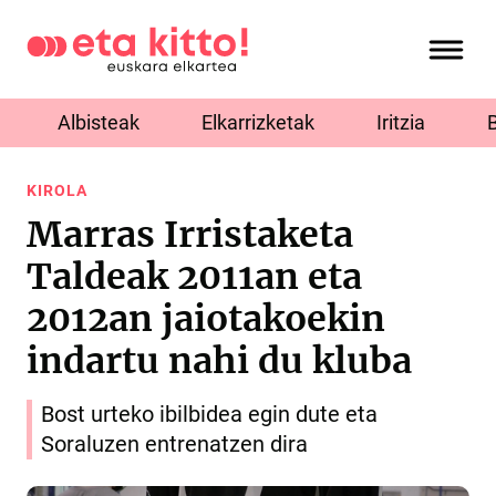
Albisteak
Elkarrizketak
Iritzia
KIROLA
Marras Irristaketa
Taldeak 2011an eta
2012an jaiotakoekin
indartu nahi du kluba
Bost urteko ibilbidea egin dute eta
Soraluzen entrenatzen dira