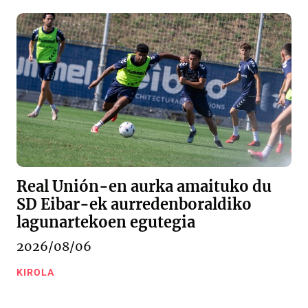
Real Unión-en aurka amaituko du
SD Eibar-ek aurredenboraldiko
lagunartekoen egutegia
2026/08/06
KIROLA