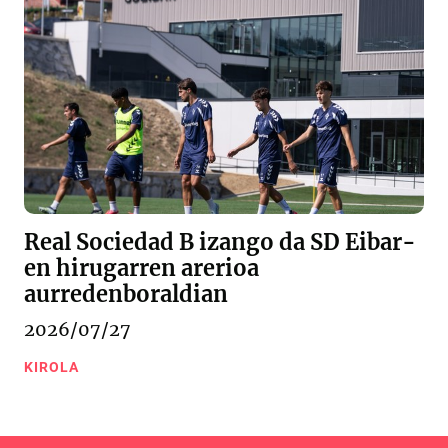
Real Sociedad B izango da SD Eibar-
en hirugarren arerioa
aurredenboraldian
2026/07/27
KIROLA