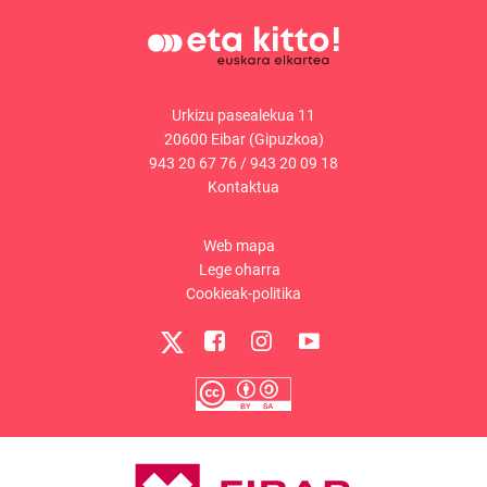
Urkizu pasealekua 11
20600 Eibar (Gipuzkoa)
943 20 67 76
/
943 20 09 18
Kontaktua
Web mapa
Lege oharra
Cookieak-politika