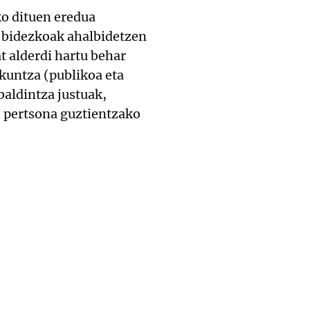
ko dituen eredua
a bidezkoak ahalbidetzen
t alderdi hartu behar
zkuntza (publikoa eta
aldintza justuak,
, pertsona guztientzako