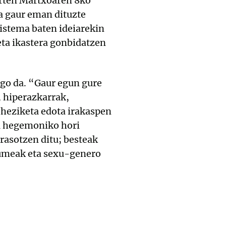
aurten Martxoaren 8ko
ta gaur eman dituzte
sistema baten ideiarekin
eta ikastera gonbidatzen
ngo da. “Gaur egun gure
, hiperazkarrak,
 heziketa edota irakaspen
du hegemoniko hori
rasotzen ditu; besteak
kumeak eta sexu-genero