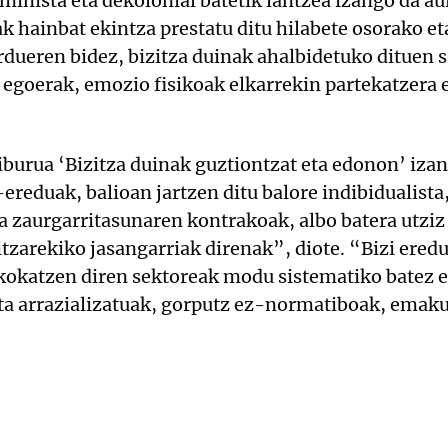
eminista eta dekolonial batetik lantzea izango da 
ak hainbat ekintza prestatu ditu hilabete osorako e
ardueren bidez, bizitza duinak ahalbidetuko dituen 
egoerak, emozio fisikoak elkarrekin partekatzera 
iburua ‘Bizitza duinak guztiontzat eta edonon’ iza
-ereduak, balioan jartzen ditu balore indibidualista
a zaurgarritasunaren kontrakoak, albo batera utziz
itzarekiko jasangarriak direnak”, diote. “Bizi ere
 kokatzen diren sektoreak modu sistematiko batez e
eta arrazializatuak, gorputz ez-normatiboak, ema