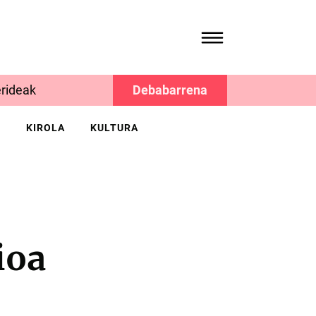
rideak
Debabarrena
K
KIROLA
KULTURA
ioa