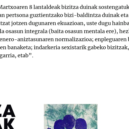
Martxoaren 8 lantaldeak bizitza duinak sostengatu
an pertsona guztientzako bizi-baldintza duinak et
ntzat jotzen dugunaren ekuazioan, uste dugu hainba
la osasun integrala (baita osasun mentala ere), he
 genero-aniztasunaren normalizazioa; enpleguaren b
en banaketa; indarkeria sexistarik gabeko bizitzak
garria, etab”.