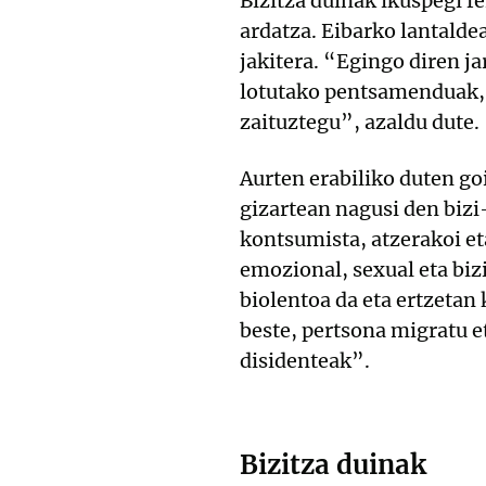
Bizitza duinak ikuspegi f
ardatza. Eibarko lantalde
jakitera. “Egingo diren j
lotutako pentsamenduak, 
zaituztegu”, azaldu dute.
Aurten erabiliko duten go
gizartean nagusi den bizi
kontsumista, atzerakoi et
emozional, sexual eta biz
biolentoa da eta ertzetan
beste, pertsona migratu 
disidenteak”.
Bizitza duinak