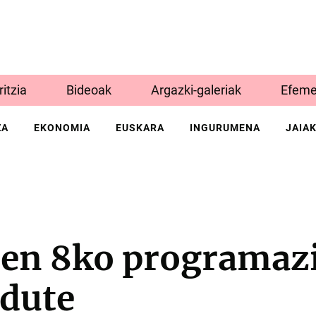
Iritzia
Bideoak
Argazki-galeriak
Efeme
ZA
EKONOMIA
EUSKARA
INGURUMENA
JAIA
en 8ko programaz
 dute