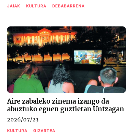
JAIAK
KULTURA
DEBABARRENA
Aire zabaleko zinema izango da
abuztuko eguen guztietan Untzagan
2026/07/23
KULTURA
GIZARTEA