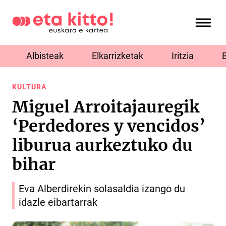
Albisteak
Elkarrizketak
Iritzia
KULTURA
Miguel Arroitajauregik
‘Perdedores y vencidos’
liburua aurkeztuko du
bihar
Eva Alberdirekin solasaldia izango du
idazle eibartarrak