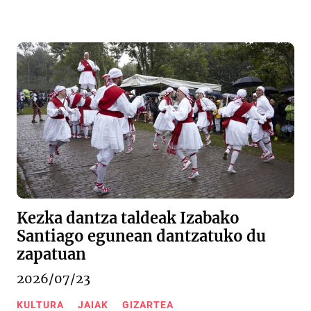
Kezka dantza taldeak Izabako
Santiago egunean dantzatuko du
zapatuan
2026/07/23
KULTURA
JAIAK
GIZARTEA