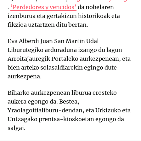
.
‘Perdedores y vencidos’
da nobelaren
izenburua eta gertakizun historikoak eta
fikzioa uztartzen ditu bertan.
Eva Alberdi Juan San Martin Udal
Liburutegiko arduraduna izango du lagun
Arroitajauregik Portaleko aurkezpenean, eta
bien arteko solasaldiarekin egingo dute
aurkezpena.
Biharko aurkezpenean liburua erosteko
aukera egongo da. Bestea,
Yraolagoitialiburu-dendan, eta Urkizuko eta
Untzagako prentsa-kioskoetan egongo da
salgai.