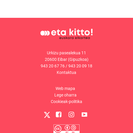
Urkizu pasealekua 11
20600 Eibar (Gipuzkoa)
943 20 67 76
/
943 20 09 18
Kontaktua
Web mapa
Lege oharra
Cookieak-politika