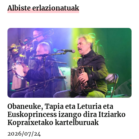
Albiste erlazionatuak
Obaneuke, Tapia eta Leturia eta
Euskoprincess izango dira Itziarko
Kopraixetako kartelburuak
2026/07/24