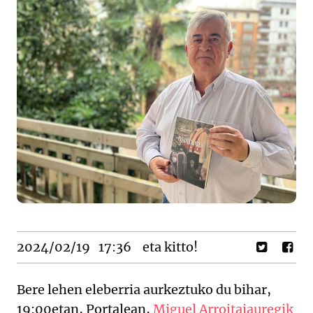
2024/02/19
17:36
eta kitto!
Bere lehen eleberria aurkeztuko du bihar,
19:00etan, Portalean,
Miguel Arroitajauregik