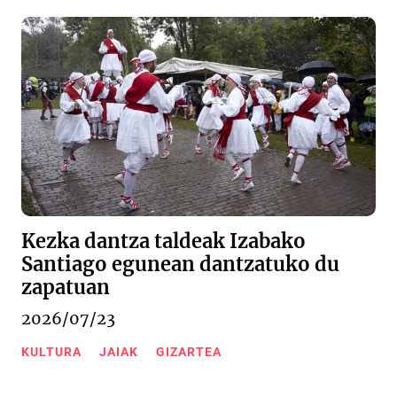
Kezka dantza taldeak Izabako
Santiago egunean dantzatuko du
zapatuan
2026/07/23
KULTURA
JAIAK
GIZARTEA