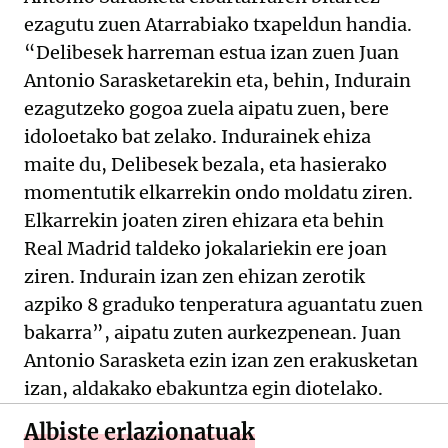
ezagutu zuen Atarrabiako txapeldun handia.
“Delibesek harreman estua izan zuen Juan
Antonio Sarasketarekin eta, behin, Indurain
ezagutzeko gogoa zuela aipatu zuen, bere
idoloetako bat zelako. Indurainek ehiza
maite du, Delibesek bezala, eta hasierako
momentutik elkarrekin ondo moldatu ziren.
Elkarrekin joaten ziren ehizara eta behin
Real Madrid taldeko jokalariekin ere joan
ziren. Indurain izan zen ehizan zerotik
azpiko 8 graduko tenperatura aguantatu zuen
bakarra”, aipatu zuten aurkezpenean. Juan
Antonio Sarasketa ezin izan zen erakusketan
izan, aldakako ebakuntza egin diotelako.
Albiste erlazionatuak