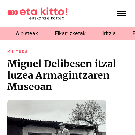
Albisteak
Elkarrizketak
Iritzia
KULTURA
Miguel Delibesen itzal
luzea Armagintzaren
Museoan