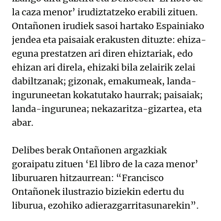
la caza menor’ irudiztatzeko erabili zituen.
Ontañonen irudiek sasoi hartako Espainiako
jendea eta paisaiak erakusten dituzte: ehiza-
eguna prestatzen ari diren ehiztariak, edo
ehizan ari direla, ehizaki bila zelairik zelai
dabiltzanak; gizonak, emakumeak, landa-
inguruneetan kokatutako haurrak; paisaiak;
landa-ingurunea; nekazaritza-gizartea, eta
abar.
Delibes berak Ontañonen argazkiak
goraipatu zituen ‘El libro de la caza menor’
liburuaren hitzaurrean: “Francisco
Ontañonek ilustrazio biziekin edertu du
liburua, ezohiko adierazgarritasunarekin”.