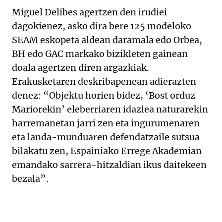
Miguel Delibes agertzen den irudiei
dagokienez, asko dira bere 125 modeloko
SEAM eskopeta aldean daramala edo Orbea,
BH edo GAC markako bizikleten gainean
doala agertzen diren argazkiak.
Erakusketaren deskribapenean adierazten
denez: “Objektu horien bidez, ‘Bost orduz
Mariorekin’ eleberriaren idazlea naturarekin
harremanetan jarri zen eta ingurumenaren
eta landa-munduaren defendatzaile sutsua
bilakatu zen, Espainiako Errege Akademian
emandako sarrera-hitzaldian ikus daitekeen
bezala”.