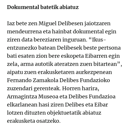
Dokumental batetik abiatuz
Iaz bete zen Miguel Delibesen jaiotzaren
mendeurrena eta hainbat dokumental egin
ziren data bereziaren inguruan. “Ikus-
entzunezko batean Delibesek beste pertsona
bati esaten zion bere eskopeta Eibarren egin
zela, arma autotik ateratzen zuen bitartean”,
aipatu zuen erakusketaren aurkezpenean
Fernando Zamakola Delibes Fundazioko
zuzendari gerenteak. Horren harira,
Armagintza Museoa eta Delibes Fundazioa
elkarlanean hasi ziren Delibes eta Eibar
lotzen dituzten objektuetatik abiatuz
erakusketa osatzeko.