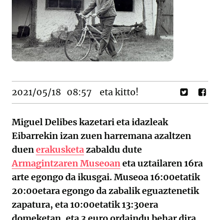
2021/05/18
08:57
eta kitto!
Miguel Delibes kazetari eta idazleak
Eibarrekin izan zuen harremana azaltzen
duen
erakusketa
zabaldu dute
Armagintzaren Museoan
eta uztailaren 16ra
arte egongo da ikusgai. Museoa 16:00etatik
20:00etara egongo da zabalik eguaztenetik
zapatura, eta 10:00etatik 13:30era
domeketan, eta 3 euro ordaindu behar dira