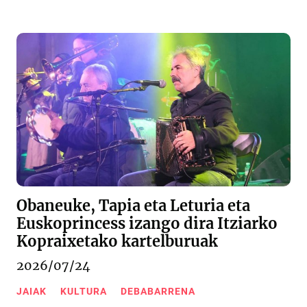
Obaneuke, Tapia eta Leturia eta
Euskoprincess izango dira Itziarko
Kopraixetako kartelburuak
2026/07/24
JAIAK
KULTURA
DEBABARRENA