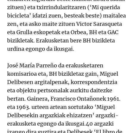
zituen) eta txirrindularitzaren (‘Mi querida
bicicleta’ idatzi zuen, besteak beste) maitalea
zen, eta asko maite zituen Victor Sarasqueta
eta Grulla eskopetak eta Orbea, BH eta GAC
bizikletak. Erakusketan bere BH bizikleta
urdina egongo da ikusgai.
José María Parreño da erakusketaren
komisarioa eta, BH bizikletaz gain, Miguel
Delibesen argitalpenak, korrespondentzia
eta objektu pertsonalak aurkitu daitezke
bertan. Gainera, Francisco Ontañonek 1961.
eta 1963. urteen artean sortutako ‘Miguel
Delibesekin argazkiak ehizatzen’ argazki-
erakusketa egongo da ikusgai.40 argazki
izango dira guztira eta Delibesek ‘El libro de