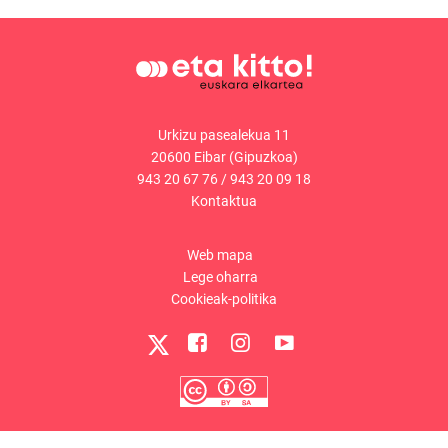
Urkizu pasealekua 11
20600 Eibar (Gipuzkoa)
943 20 67 76
/
943 20 09 18
Kontaktua
Web mapa
Lege oharra
Cookieak-politika