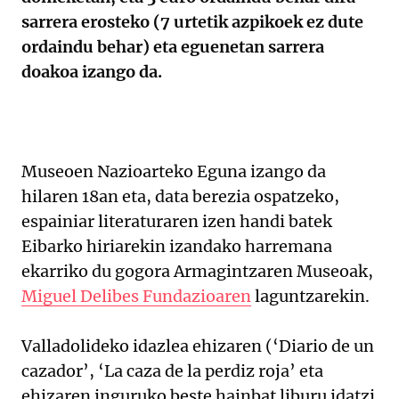
sarrera erosteko (7 urtetik azpikoek ez dute
ordaindu behar) eta eguenetan sarrera
doakoa izango da.
Museoen Nazioarteko Eguna izango da
hilaren 18an eta, data berezia ospatzeko,
espainiar literaturaren izen handi batek
Eibarko hiriarekin izandako harremana
ekarriko du gogora Armagintzaren Museoak,
Miguel Delibes Fundazioaren
laguntzarekin.
Valladolideko idazlea ehizaren (‘Diario de un
cazador’, ‘La caza de la perdiz roja’ eta
ehizaren inguruko beste hainbat liburu idatzi