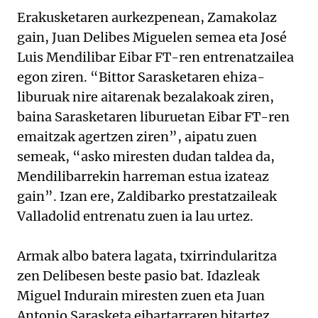
Erakusketaren aurkezpenean, Zamakolaz
gain, Juan Delibes Miguelen semea eta José
Luis Mendilibar Eibar FT-ren entrenatzailea
egon ziren. “Bittor Sarasketaren ehiza-
liburuak nire aitarenak bezalakoak ziren,
baina Sarasketaren liburuetan Eibar FT-ren
emaitzak agertzen ziren”, aipatu zuen
semeak, “asko miresten dudan taldea da,
Mendilibarrekin harreman estua izateaz
gain”. Izan ere, Zaldibarko prestatzaileak
Valladolid entrenatu zuen ia lau urtez.
Armak albo batera lagata, txirrindularitza
zen Delibesen beste pasio bat. Idazleak
Miguel Indurain miresten zuen eta Juan
Antonio Sarasketa eibartarraren bitartez