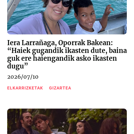
Iera Larrañaga, Oporrak Bakean:
“Haiek gugandik ikasten dute, baina
guk ere haiengandik asko ikasten
dugu”
2026/07/10
ELKARRIZKETAK
GIZARTEA