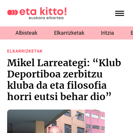
Albisteak
Elkarrizketak
Iritzia
ELKARRIZKETAK
Mikel Larreategi: “Klub
Deportiboa zerbitzu
kluba da eta filosofia
horri eutsi behar dio”