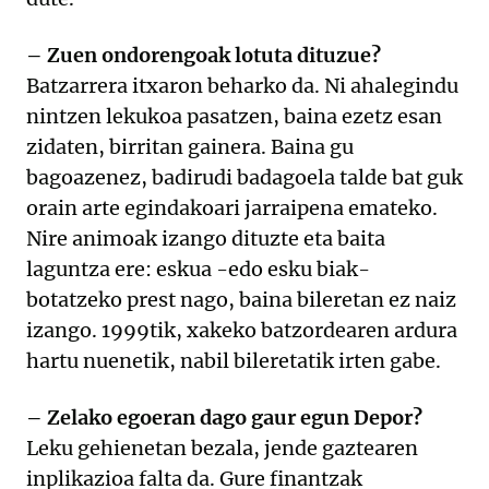
– Zuen ondorengoak lotuta dituzue?
Batzarrera itxaron beharko da. Ni ahalegindu
nintzen lekukoa pasatzen, baina ezetz esan
zidaten, birritan gainera. Baina gu
bagoazenez, badirudi badagoela talde bat guk
orain arte egindakoari jarraipena emateko.
Nire animoak izango dituzte eta baita
laguntza ere: eskua -edo esku biak-
botatzeko prest nago, baina bileretan ez naiz
izango. 1999tik, xakeko batzordearen ardura
hartu nuenetik, nabil bileretatik irten gabe.
– Zelako egoeran dago gaur egun Depor?
Leku gehienetan bezala, jende gaztearen
inplikazioa falta da. Gure finantzak