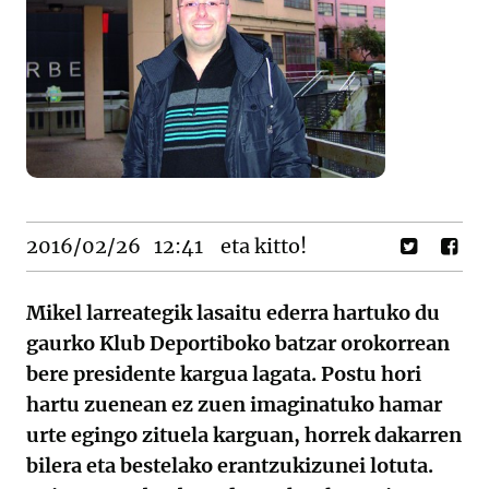
2016/02/26
12:41
eta kitto!
Mikel larreategik lasaitu ederra hartuko du
gaurko Klub Deportiboko batzar orokorrean
bere presidente kargua lagata. Postu hori
hartu zuenean ez zuen imaginatuko hamar
urte egingo zituela karguan, horrek dakarren
bilera eta bestelako erantzukizunei lotuta.