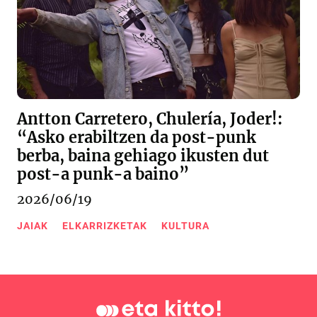
Antton Carretero, Chulería, Joder!:
“Asko erabiltzen da post-punk
berba, baina gehiago ikusten dut
post-a punk-a baino”
2026/06/19
JAIAK
ELKARRIZKETAK
KULTURA