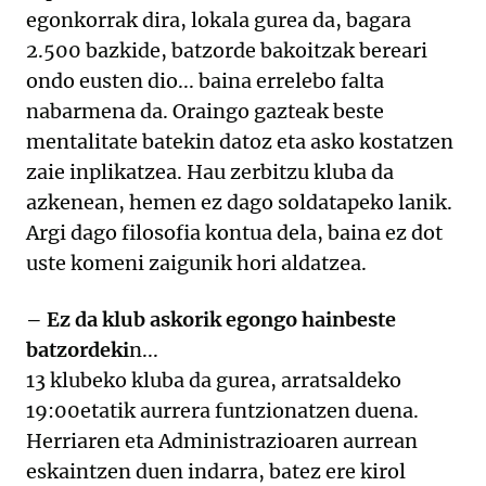
egonkorrak dira, lokala gurea da, bagara
2.500 bazkide, batzorde bakoitzak bereari
ondo eusten dio... baina errelebo falta
nabarmena da. Oraingo gazteak beste
mentalitate batekin datoz eta asko kostatzen
zaie inplikatzea. Hau zerbitzu kluba da
azkenean, hemen ez dago soldatapeko lanik.
Argi dago filosofia kontua dela, baina ez dot
uste komeni zaigunik hori aldatzea.
– Ez da klub askorik egongo hainbeste
batzordeki
n...
13 klubeko kluba da gurea, arratsaldeko
19:00etatik aurrera funtzionatzen duena.
Herriaren eta Administrazioaren aurrean
eskaintzen duen indarra, batez ere kirol