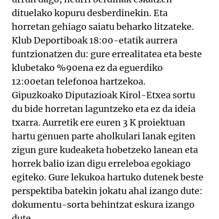
dituelako kopuru desberdinekin. Eta
horretan gehiago saiatu beharko litzateke.
Klub Deportiboak 18:00-etatik aurrera
funtzionatzen du: gure errealitatea eta beste
klubetako %90ena ez da eguerdiko
12:00etan telefonoa hartzekoa.
Gipuzkoako Diputazioak Kirol-Etxea sortu
du bide horretan laguntzeko eta ez da ideia
txarra. Aurretik ere euren 3 K proiektuan
hartu genuen parte aholkulari lanak egiten
zigun gure kudeaketa hobetzeko lanean eta
horrek balio izan digu erreleboa egokiago
egiteko. Gure lekukoa hartuko dutenek beste
perspektiba batekin jokatu ahal izango dute:
dokumentu-sorta behintzat eskura izango
dute.