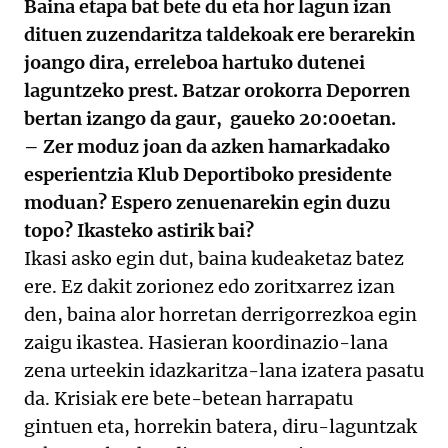
Baina etapa bat bete du eta hor lagun izan
dituen zuzendaritza taldekoak ere berarekin
joango dira, erreleboa hartuko dutenei
laguntzeko prest. Batzar orokorra Deporren
bertan izango da gaur, gaueko 20:00etan.
– Zer moduz joan da azken hamarkadako
esperientzia Klub Deportiboko presidente
moduan? Espero zenuenarekin egin duzu
topo? Ikasteko astirik bai?
Ikasi asko egin dut, baina kudeaketaz batez
ere. Ez dakit zorionez edo zoritxarrez izan
den, baina alor horretan derrigorrezkoa egin
zaigu ikastea. Hasieran koordinazio-lana
zena urteekin idazkaritza-lana izatera pasatu
da. Krisiak ere bete-betean harrapatu
gintuen eta, horrekin batera, diru-laguntzak