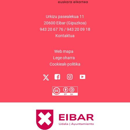
Urkizu pasealekua 11
20600 Eibar (Gipuzkoa)
943 20 67 76
/
943 20 09 18
Kontaktua
Web mapa
Lege oharra
Cookieak-politika