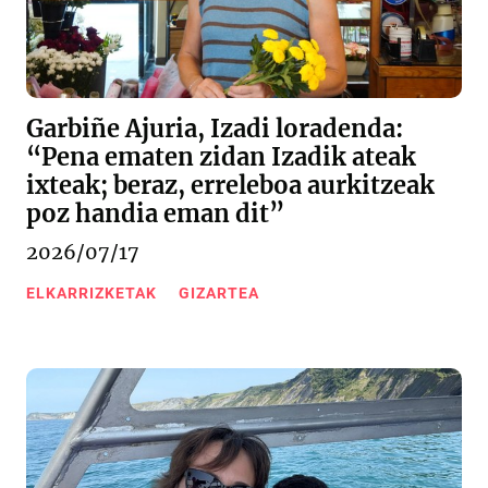
Garbiñe Ajuria, Izadi loradenda:
“Pena ematen zidan Izadik ateak
ixteak; beraz, erreleboa aurkitzeak
poz handia eman dit”
2026/07/17
ELKARRIZKETAK
GIZARTEA