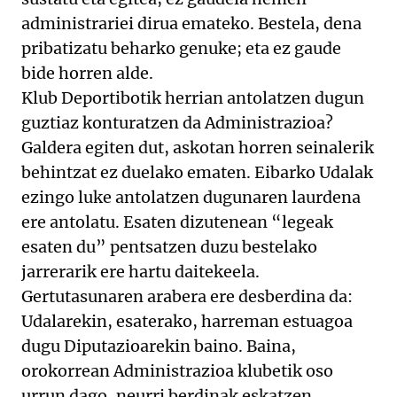
administrariei dirua emateko. Bestela, dena
pribatizatu beharko genuke; eta ez gaude
bide horren alde.
Klub Deportibotik herrian antolatzen dugun
guztiaz konturatzen da Administrazioa?
Galdera egiten dut, askotan horren seinalerik
behintzat ez duelako ematen. Eibarko Udalak
ezingo luke antolatzen dugunaren laurdena
ere antolatu. Esaten dizutenean “legeak
esaten du” pentsatzen duzu bestelako
jarrerarik ere hartu daitekeela.
Gertutasunaren arabera ere desberdina da:
Udalarekin, esaterako, harreman estuagoa
dugu Diputazioarekin baino. Baina,
orokorrean Administrazioa klubetik oso
urrun dago, neurri berdinak eskatzen