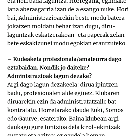
eta hori bada laguntza. Horregatik, egindako
lana aberasgarria izan dela esango nuke. Hori
bai, Administrazioarekin beste modu batera
jokatzen moldatu behar izan dugu, diru-
laguntzak eskatzerakoan-eta paperak zelan
bete eskakizunei modu egokian erantzuteko.
– Kudeaketa profesionala/amateurra dago
eztabaidan. Nondik jo daiteke?
Administrazioak lagun dezake?
Argi dago lagun dezakeela: dirua ipintzen
badu, profesionalen alde eginez. Klubaren
diruarekin ezin da administratatzaile bat
kontratatu. Horretarako daude Euki, Somos
edo Gaurve, esaterako. Baina klubean argi
daukagu gure funtzioa dela kirol-ekintzak
sustatu eta egitea; ez gaudela hemen