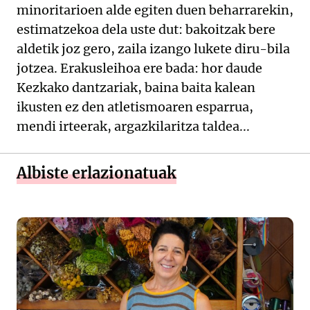
minoritarioen alde egiten duen beharrarekin,
estimatzekoa dela uste dut: bakoitzak bere
aldetik joz gero, zaila izango lukete diru-bila
jotzea. Erakusleihoa ere bada: hor daude
Kezkako dantzariak, baina baita kalean
ikusten ez den atletismoaren esparrua,
mendi irteerak, argazkilaritza taldea...
Albiste erlazionatuak