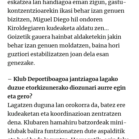
eskatzea lan handiagoa eman zigun, gastu-
kontzentzioarekin ikasi behar izan genuen
bizitzen, Miguel Diego hil ondoren
Kiroldegiaren kudeaketa aldatu zen...
Goizetik gauera hainbat aldaketekin jakin
behar izan genuen moldatzen, baina hori
guztiori estabilizatzen joan dela esan
genezake.
– Klub Deportiboagoa jantziagoa lagako
duzue etorkizunerako diozunari aurre egin
eta gero?
Lagatzen duguna lan orokorra da, batez ere
kudeaketan eta koordinazioan zentratzen
dena. Klubaren hamahiru batzordeak mini-
klubak balira funtzionatzen dute aspalditik