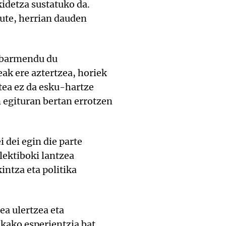
kidetza sustatuko da.
dute, herrian dauden
nabarmendu du
ak ere aztertzea, horiek
tea ez da esku-hartze
 egituran bertan errotzen
 dei egin die parte
lektiboki lantzea
ntza eta politika
ea ulertzea eta
kako esperientzia bat,