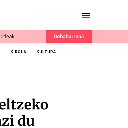
rideak
Debabarrena
K
KIROLA
KULTURA
eltzeko
azi du