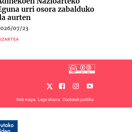
Adinekoen Nazioarteko
Eguna urri osora zabalduko
da aurten
2026/07/23
IZARTEA
Web mapa
Lege oharra
Cookieak-politika