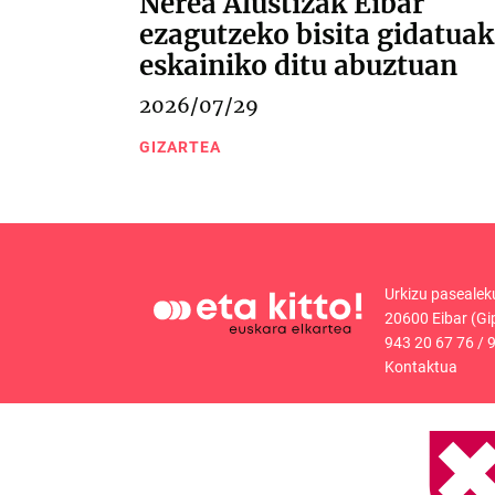
Nerea Alustizak Eibar
ezagutzeko bisita gidatuak
eskainiko ditu abuztuan
2026/07/29
GIZARTEA
Urkizu pasealek
20600 Eibar (Gi
943 20 67 76
/
9
Kontaktua