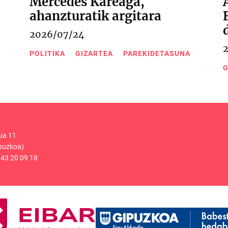
Mercedes Kareaga,
ahanzturatik argitara
2026/07/24
POLITIKA
GIZARTEA
PAREKIDETASUNA
G
ua 11
puzkoa)
43 20 09 18