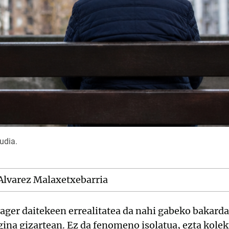
rudia.
 Alvarez Malaxetxebarria
 ager daitekeen errealitatea da nahi gabeko bakarda
ina gizartean. Ez da fenomeno isolatua, ezta kolekt