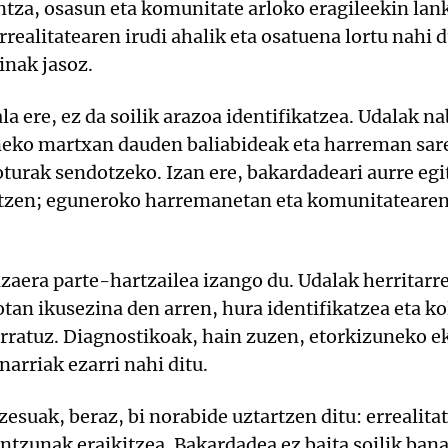
ntza, osasun eta komunitate arloko eragileekin lan
realitatearen irudi ahalik eta osatuena lortu nahi 
inak jasoz.
la ere, ez da soilik arazoa identifikatzea. Udalak 
neko martxan dauden baliabideak eta harreman sare
turak sendotzeko. Izan ere, bakardadeari aurre egi
ortzen; eguneroko harremanetan eta komunitatearen
zaera parte-hartzailea izango du. Udalak herritarrei
tan ikusezina den arren, hura identifikatzea eta ko
ratuz. Diagnostikoak, hain zuzen, etorkizuneko eki
arriak ezarri nahi ditu.
esuak, beraz, bi norabide uztartzen ditu: errealitat
tzunak eraikitzea. Bakardadea ez baita soilik bana