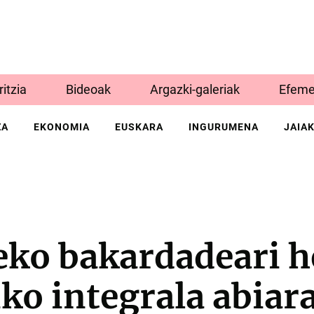
Iritzia
Bideoak
Argazki-galeriak
Efeme
ZA
EKONOMIA
EUSKARA
INGURUMENA
JAIA
eko bakardadeari h
ko integrala abiar