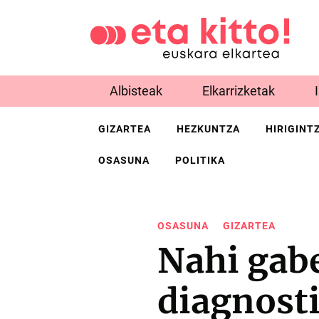
Albisteak
Elkarrizketak
GIZARTEA
HEZKUNTZA
HIRIGINT
OSASUNA
POLITIKA
OSASUNA
GIZARTEA
Nahi gab
diagnosti