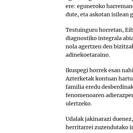
ere: eguneroko harremane
dute, eta askotan isilean 
Testuinguru horretan, Ei
diagnostiko integrala abi
nola agertzen den bizitza
adinekoetaraino.
Ikuspegi horrek esan nahi
Azterketak kontuan hartuk
familia eredu desberdinak
fenomenoaren adierazpen 
ulertzeko.
Udalak jakinarazi duenez,
herritarrei zuzendutako i