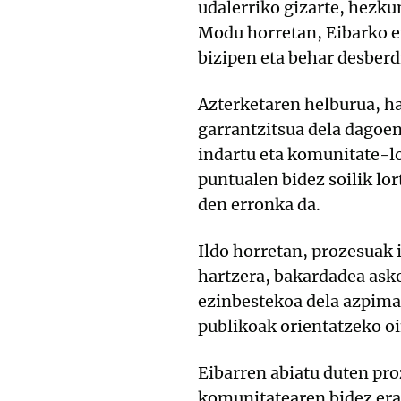
udalerriko gizarte, hezku
Modu horretan, Eibarko er
bizipen eta behar desberd
Azterketaren helburua, ha
garrantzitsua dela dagoe
indartu eta komunitate-lo
puntualen bidez soilik l
den erronka da.
Ildo horretan, prozesuak i
hartzera, bakardadea asko
ezinbestekoa dela azpimar
publikoak orientatzeko oin
Eibarren abiatu duten proz
komunitatearen bidez eran