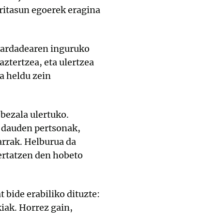
ritasun egoerek eragina
akardadearen inguruko
ztertzea, eta ulertzea
a heldu zein
bezala ulertuko.
n dauden pertsonak,
arrak. Helburua da
ertatzen den hobeto
 bide erabiliko dituzte:
kiak. Horrez gain,