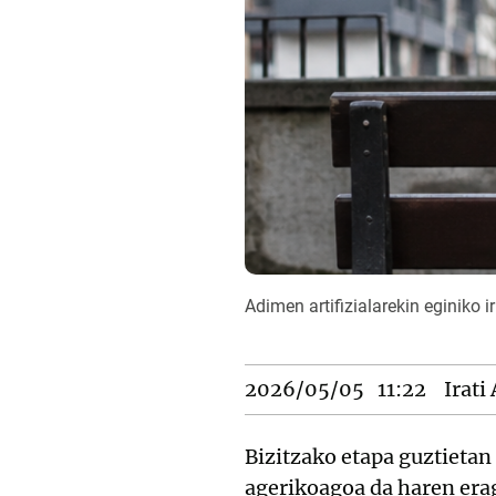
Adimen artifizialarekin eginiko i
2026/05/05
11:22
Irati
Bizitzako etapa guztietan
agerikoagoa da haren erag