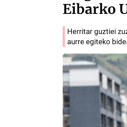
Eibarko 
Herritar guztiei 
aurre egiteko bide