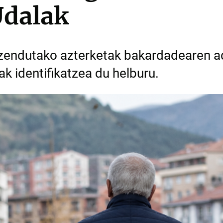
Udalak
zuzendutako azterketak bakardadearen a
ak identifikatzea du helburu.