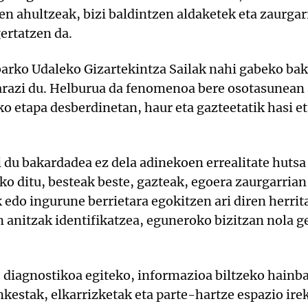
n ahultzeak, bizi baldintzen aldaketek eta zaurgar
gertatzen da.
barko Udaleko Gizartekintza Sailak nahi gabeko b
arazi du. Helburua da fenomenoa bere osotasunean a
ko etapa desberdinetan, haur eta gazteetatik hasi et
 du bakardadea ez dela adinekoen errealitate hutsa 
o ditu, besteak beste, gazteak, egoera zaurgarria
 edo ingurune berrietara egokitzen ari diren herrit
anitzak identifikatzea, eguneroko bizitzan nola g
 diagnostikoa egiteko, informazioa biltzeko hainbat
nkestak, elkarrizketak eta parte-hartze espazio ire