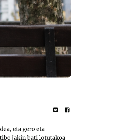
dea, eta gero eta
ibo jakin bati lotutakoa