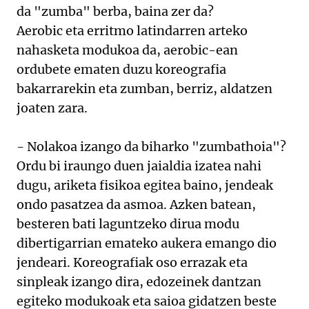
da "zumba" berba, baina zer da?
Aerobic eta erritmo latindarren arteko
nahasketa modukoa da, aerobic-ean
ordubete ematen duzu koreografia
bakarrarekin eta zumban, berriz, aldatzen
joaten zara.
- Nolakoa izango da biharko "zumbathoia"?
Ordu bi iraungo duen jaialdia izatea nahi
dugu, ariketa fisikoa egitea baino, jendeak
ondo pasatzea da asmoa. Azken batean,
besteren bati laguntzeko dirua modu
dibertigarrian emateko aukera emango dio
jendeari. Koreografiak oso errazak eta
sinpleak izango dira, edozeinek dantzan
egiteko modukoak eta saioa gidatzen beste