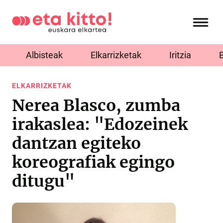
Albisteak
Elkarrizketak
Iritzia
ELKARRIZKETAK
Nerea Blasco, zumba
irakaslea: "Edozeinek
dantzan egiteko
koreografiak egingo
ditugu"