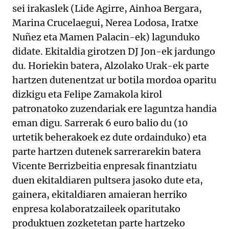
sei irakaslek (Lide Agirre, Ainhoa Bergara,
Marina Crucelaegui, Nerea Lodosa, Iratxe
Nuñez eta Mamen Palacin-ek) lagunduko
didate. Ekitaldia girotzen DJ Jon-ek jardungo
du. Horiekin batera, Alzolako Urak-ek parte
hartzen dutenentzat ur botila mordoa oparitu
dizkigu eta Felipe Zamakola kirol
patronatoko zuzendariak ere laguntza handia
eman digu. Sarrerak 6 euro balio du (10
urtetik beherakoek ez dute ordainduko) eta
parte hartzen dutenek sarrerarekin batera
Vicente Berrizbeitia enpresak finantziatu
duen ekitaldiaren pultsera jasoko dute eta,
gainera, ekitaldiaren amaieran herriko
enpresa kolaboratzaileek oparitutako
produktuen zozketetan parte hartzeko