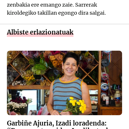
zenbakia ere emango zaie. Sarrerak
kiroldegiko takillan egongo dira salgai.
Albiste erlazionatuak
Garbiñe Ajuria, Izadi loradenda: