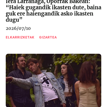
Iera Larrañaga, Oporrak Bakean:
“Haiek gugandik ikasten dute, baina
guk ere haiengandik asko ikasten
dugu”
2026/07/10
ELKARRIZKETAK
GIZARTEA