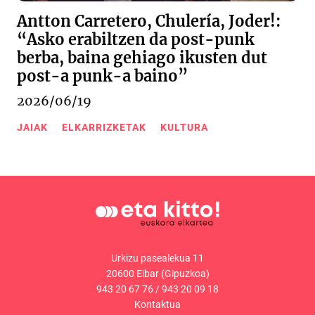
Antton Carretero, Chulería, Joder!:
“Asko erabiltzen da post-punk
berba, baina gehiago ikusten dut
post-a punk-a baino”
2026/06/19
JAIAK
ELKARRIZKETAK
KULTURA
Urkizu pasealekua 11
20600 Eibar (Gipuzkoa)
943 20 67 76
/
943 20 09 18
Kontaktua