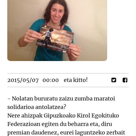
2015/05/07
00:00
eta kitto!
- Nolatan bururatu zaizu zumba maratoi
solidarioa antolatzea?
Nere ahizpak Gipuzkoako Kirol Egokituko
Federazioan egiten du beharra eta, diru
premian daudenez, eurei laguntzeko zerbait