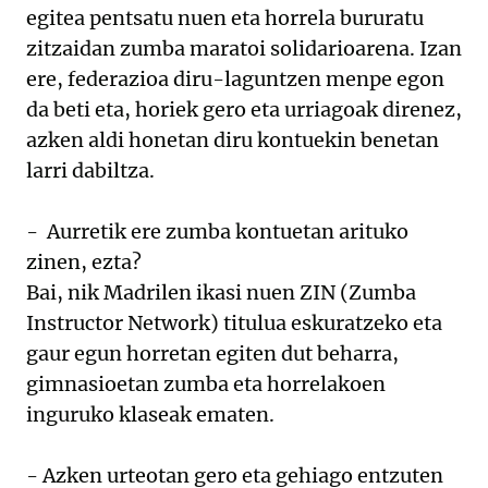
egitea pentsatu nuen eta horrela bururatu
zitzaidan zumba maratoi solidarioarena. Izan
ere, federazioa diru-laguntzen menpe egon
da beti eta, horiek gero eta urriagoak direnez,
azken aldi honetan diru kontuekin benetan
larri dabiltza.
- Aurretik ere zumba kontuetan arituko
zinen, ezta?
Bai, nik Madrilen ikasi nuen ZIN (Zumba
Instructor Network) titulua eskuratzeko eta
gaur egun horretan egiten dut beharra,
gimnasioetan zumba eta horrelakoen
inguruko klaseak ematen.
- Azken urteotan gero eta gehiago entzuten