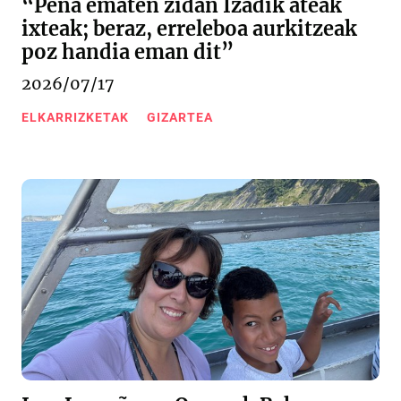
“Pena ematen zidan Izadik ateak
ixteak; beraz, erreleboa aurkitzeak
poz handia eman dit”
2026/07/17
ELKARRIZKETAK
GIZARTEA