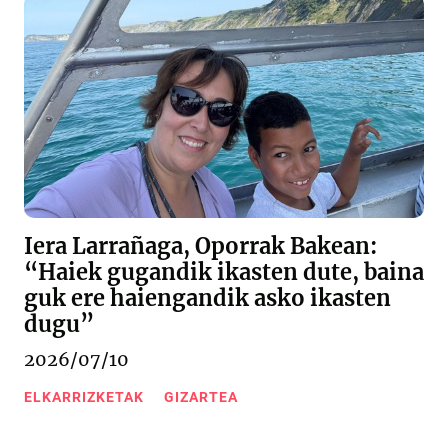
Iera Larrañaga, Oporrak Bakean:
“Haiek gugandik ikasten dute, baina
guk ere haiengandik asko ikasten
dugu”
2026/07/10
ELKARRIZKETAK
GIZARTEA