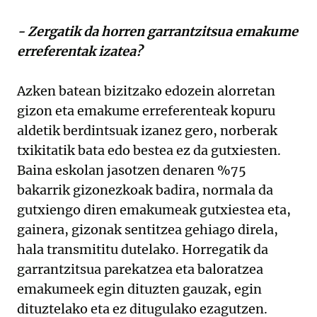
- Zergatik da horren garrantzitsua emakume
erreferentak izatea?
Azken batean bizitzako edozein alorretan
gizon eta emakume erreferenteak kopuru
aldetik berdintsuak izanez gero, norberak
txikitatik bata edo bestea ez da gutxiesten.
Baina eskolan jasotzen denaren %75
bakarrik gizonezkoak badira, normala da
gutxiengo diren emakumeak gutxiestea eta,
gainera, gizonak sentitzea gehiago direla,
hala transmititu dutelako. Horregatik da
garrantzitsua parekatzea eta baloratzea
emakumeek egin dituzten gauzak, egin
dituztelako eta ez ditugulako ezagutzen.