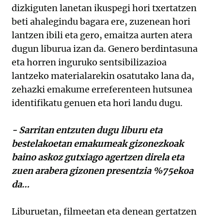
dizkiguten lanetan ikuspegi hori txertatzen
beti ahalegindu bagara ere, zuzenean hori
lantzen ibili eta gero, emaitza aurten atera
dugun liburua izan da. Genero berdintasuna
eta horren inguruko sentsibilizazioa
lantzeko materialarekin osatutako lana da,
zehazki emakume erreferenteen hutsunea
identifikatu genuen eta hori landu dugu.
- Sarritan entzuten dugu liburu eta
bestelakoetan emakumeak gizonezkoak
baino askoz gutxiago agertzen direla eta
zuen arabera gizonen presentzia %75ekoa
da…
Liburuetan, filmeetan eta denean gertatzen