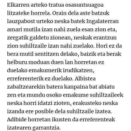
Elkarren arteko tratua osasuntsuagoa
litzateke horrela. Orain dela aste batzuk
lauzpabost urteko neska batek Ingalaterran
amari mutila izan nahi zuela esan zion eta,
zergatik galdetu zionean, neskak erantzun
zion suhiltzaile izan nahi zuelako. Hori ez da
bera mutil sentitzen delako, baizik eta berak
helburu moduan duen lan horretan ez
duelako emakumerik irudikatzen,
erreferenterik ez duelako. Albistea
zabaltzearekin batera kanpaina bat abiatu
zen eta mundu osoko emakume suhiltzaileek
neska horri idatzi zioten, erakusteko neska
izanda ere posible dela suhiltzaile izatea.
Adibide horretan ikusten da erreferenteak
izatearen garrantzia.