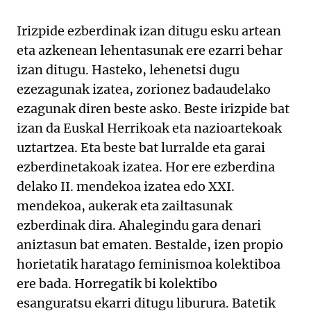
Irizpide ezberdinak izan ditugu esku artean
eta azkenean lehentasunak ere ezarri behar
izan ditugu. Hasteko, lehenetsi dugu
ezezagunak izatea, zorionez badaudelako
ezagunak diren beste asko. Beste irizpide bat
izan da Euskal Herrikoak eta nazioartekoak
uztartzea. Eta beste bat lurralde eta garai
ezberdinetakoak izatea. Hor ere ezberdina
delako II. mendekoa izatea edo XXI.
mendekoa, aukerak eta zailtasunak
ezberdinak dira. Ahalegindu gara denari
aniztasun bat ematen. Bestalde, izen propio
horietatik haratago feminismoa kolektiboa
ere bada. Horregatik bi kolektibo
esanguratsu ekarri ditugu liburura. Batetik