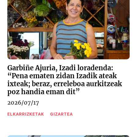
Garbiñe Ajuria, Izadi loradenda:
“Pena ematen zidan Izadik ateak
ixteak; beraz, erreleboa aurkitzeak
poz handia eman dit”
2026/07/17
ELKARRIZKETAK
GIZARTEA