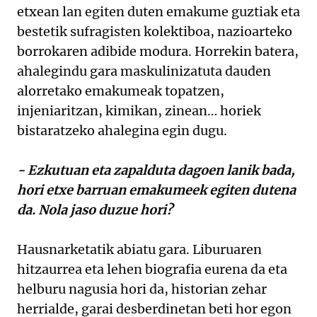
etxean lan egiten duten emakume guztiak eta
bestetik sufragisten kolektiboa, nazioarteko
borrokaren adibide modura. Horrekin batera,
ahalegindu gara maskulinizatuta dauden
alorretako emakumeak topatzen,
injeniaritzan, kimikan, zinean… horiek
bistaratzeko ahalegina egin dugu.
- Ezkutuan eta zapalduta dagoen lanik bada,
hori etxe barruan emakumeek egiten dutena
da. Nola jaso duzue hori?
Hausnarketatik abiatu gara. Liburuaren
hitzaurrea eta lehen biografia eurena da eta
helburu nagusia hori da, historian zehar
herrialde, garai desberdinetan beti hor egon