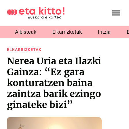
Albisteak
Elkarrizketak
Iritzia
ELKARRIZKETAK
Nerea Uria eta Ilazki
Gainza: “Ez gara
konturatzen baina
zaintza barik ezingo
ginateke bizi”