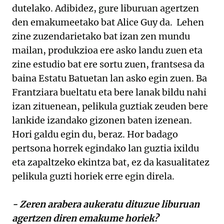
dutelako. Adibidez, gure liburuan agertzen
den emakumeetako bat Alice Guy da. Lehen
zine zuzendarietako bat izan zen mundu
mailan, produkzioa ere asko landu zuen eta
zine estudio bat ere sortu zuen, frantsesa da
baina Estatu Batuetan lan asko egin zuen. Ba
Frantziara bueltatu eta bere lanak bildu nahi
izan zituenean, pelikula guztiak zeuden bere
lankide izandako gizonen baten izenean.
Hori galdu egin du, beraz. Hor badago
pertsona horrek egindako lan guztia ixildu
eta zapaltzeko ekintza bat, ez da kasualitatez
pelikula guzti horiek erre egin direla.
- Zeren arabera aukeratu dituzue liburuan
agertzen diren emakume horiek?