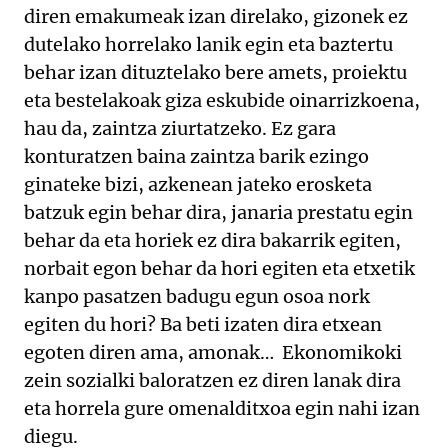
diren emakumeak izan direlako, gizonek ez
dutelako horrelako lanik egin eta baztertu
behar izan dituztelako bere amets, proiektu
eta bestelakoak giza eskubide oinarrizkoena,
hau da, zaintza ziurtatzeko. Ez gara
konturatzen baina zaintza barik ezingo
ginateke bizi, azkenean jateko erosketa
batzuk egin behar dira, janaria prestatu egin
behar da eta horiek ez dira bakarrik egiten,
norbait egon behar da hori egiten eta etxetik
kanpo pasatzen badugu egun osoa nork
egiten du hori? Ba beti izaten dira etxean
egoten diren ama, amonak… Ekonomikoki
zein sozialki baloratzen ez diren lanak dira
eta horrela gure omenalditxoa egin nahi izan
diegu.