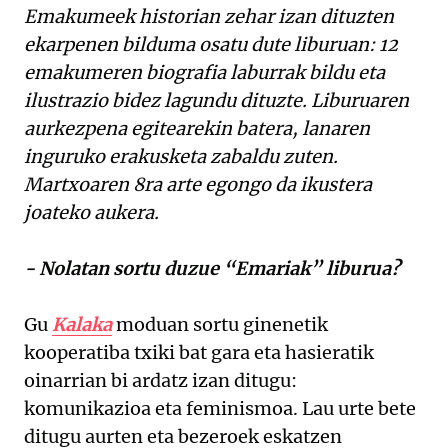
Emakumeek historian zehar izan dituzten
ekarpenen bilduma osatu dute liburuan: 12
emakumeren biografia laburrak bildu eta
ilustrazio bidez lagundu dituzte. Liburuaren
aurkezpena egitearekin batera, lanaren
inguruko erakusketa zabaldu zuten.
Martxoaren 8ra arte egongo da ikustera
joateko aukera.
- Nolatan sortu duzue “Emariak” liburua?
Gu
Kalaka
moduan sortu ginenetik
kooperatiba txiki bat gara eta hasieratik
oinarrian bi ardatz izan ditugu:
komunikazioa eta feminismoa. Lau urte bete
ditugu aurten eta bezeroek eskatzen