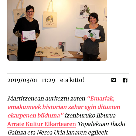
2019/03/01
11:29
eta kitto!
Martitzenean aurkeztu zuten
“Emariak,
emakumeek historian zehar egin dituzten
ekarpenen bilduma”
izenburuko liburua
Arrate Kultur Elkartearen
Topalekuan Ilazki
Gainza eta Nerea Uria lanaren egileek.