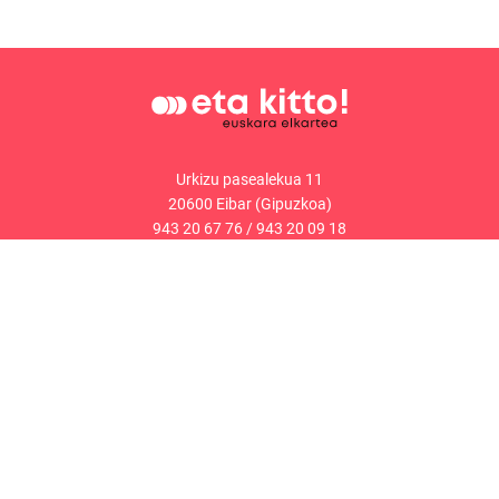
Urkizu pasealekua 11
20600 Eibar (Gipuzkoa)
943 20 67 76
/
943 20 09 18
Kontaktua
Web mapa
Lege oharra
Cookieak-politika