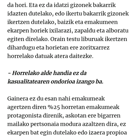
da hori. Eta ez da idatzi gizonek bakarrik
idazten dutelako, edo ikertu bakarrik gizonek
ikertzen dutelako, baizik eta emakumeen
ekarpen horiek ixilarazi, zapaldu eta alboratu
egiten direlako. Orain testu liburuak ikertzen
dihardugu eta horietan ere zoritxarrez
horrelako datuak atera daitezke.
- Horrelako alde handia ez da
kasualitatearen ondorioa izango ba.
Gainera ez du esan nahi emakumeak
agertzen diren %25 horretan emakumeak
protagonista direnik, askotan ere bigarren
mailako pertsonaia modura azaltzen dira, ez
ekarpen bat egin dutelako edo izaera propioa