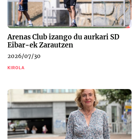
Arenas Club izango du aurkari SD
Eibar-ek Zarautzen
2026/07/30
KIROLA