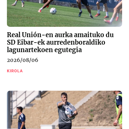
Real Unión-en aurka amaituko du
SD Eibar-ek aurredenboraldiko
lagunartekoen egutegia
2026/08/06
KIROLA