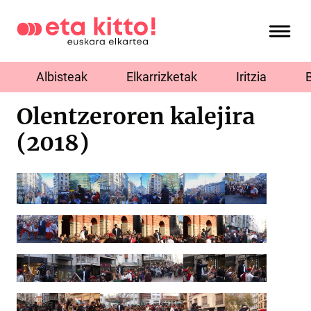
Albisteak
Elkarrizketak
Iritzia
Olentzeroren kalejira
(2018)