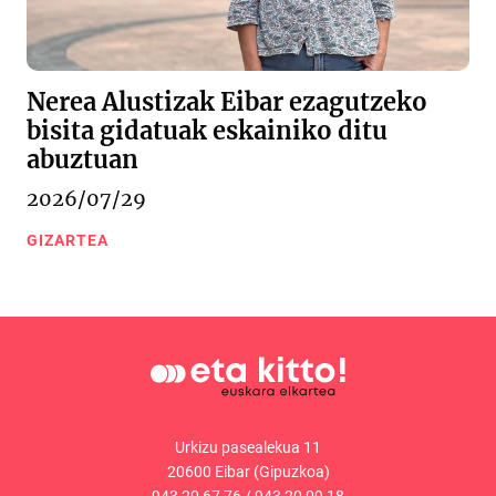
Nerea Alustizak Eibar ezagutzeko
bisita gidatuak eskainiko ditu
abuztuan
2026/07/29
GIZARTEA
Urkizu pasealekua 11
20600 Eibar (Gipuzkoa)
943 20 67 76
/
943 20 09 18