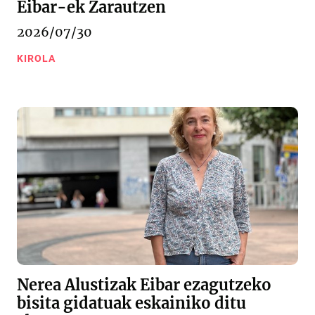
Eibar-ek Zarautzen
2026/07/30
KIROLA
Nerea Alustizak Eibar ezagutzeko
bisita gidatuak eskainiko ditu