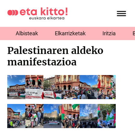
Albisteak
Elkarrizketak
Iritzia
Palestinaren aldeko
manifestazioa