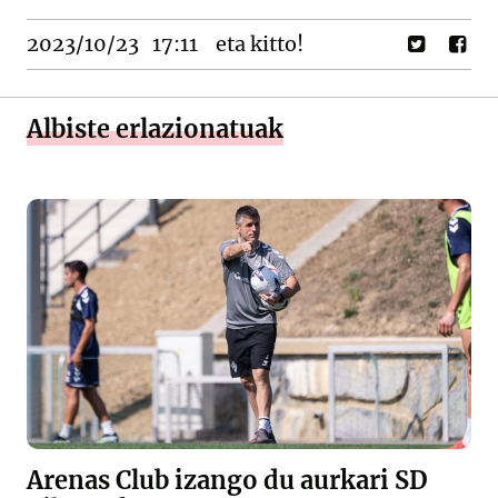
2023/10/23
17:11
eta kitto!
Albiste erlazionatuak
Arenas Club izango du aurkari SD