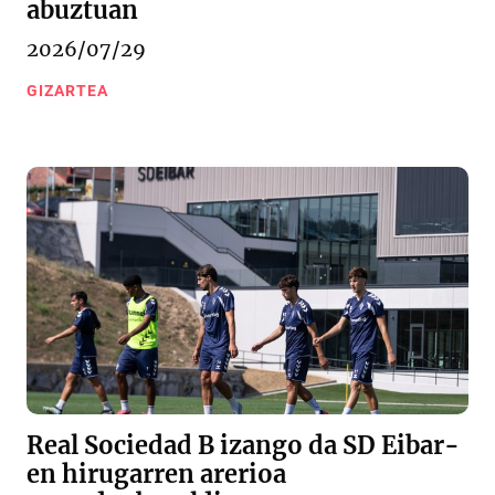
abuztuan
2026/07/29
GIZARTEA
Real Sociedad B izango da SD Eibar-
en hirugarren arerioa