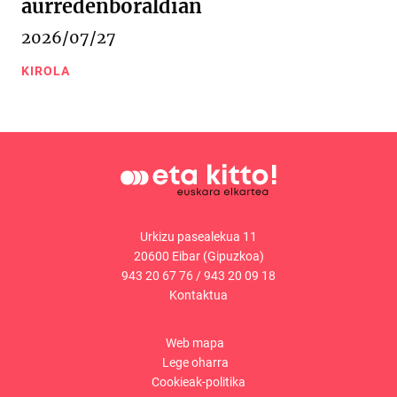
aurredenboraldian
2026/07/27
KIROLA
Urkizu pasealekua 11
20600 Eibar (Gipuzkoa)
943 20 67 76
/
943 20 09 18
Kontaktua
Web mapa
Lege oharra
Cookieak-politika