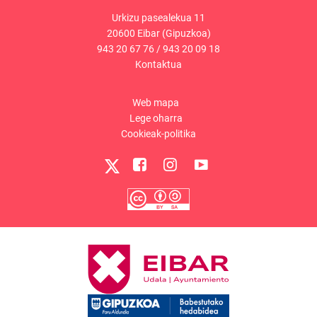
Urkizu pasealekua 11
20600 Eibar (Gipuzkoa)
943 20 67 76
/
943 20 09 18
Kontaktua
Web mapa
Lege oharra
Cookieak-politika