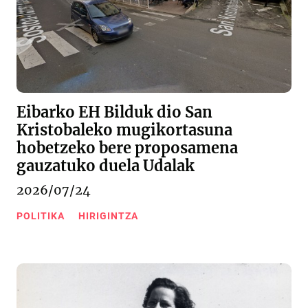
Eibarko EH Bilduk dio San
Kristobaleko mugikortasuna
hobetzeko bere proposamena
gauzatuko duela Udalak
2026/07/24
POLITIKA
HIRIGINTZA