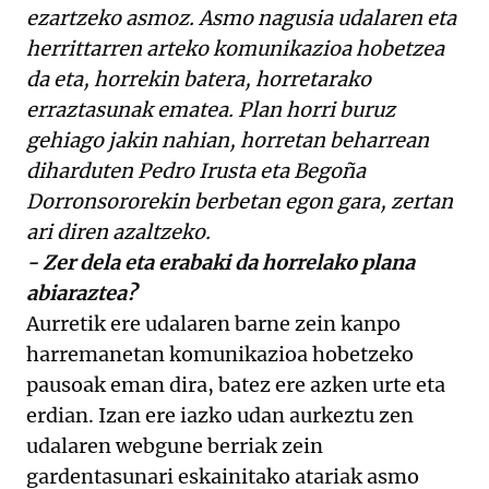
ezartzeko asmoz. Asmo nagusia udalaren eta
herrittarren arteko komunikazioa hobetzea
da eta, horrekin batera, horretarako
erraztasunak ematea. Plan horri buruz
gehiago jakin nahian, horretan beharrean
diharduten Pedro Irusta eta Begoña
Dorronsororekin berbetan egon gara, zertan
ari diren azaltzeko.
- Zer dela eta erabaki da horrelako plana
abiaraztea?
Aurretik ere udalaren barne zein kanpo
harremanetan komunikazioa hobetzeko
pausoak eman dira, batez ere azken urte eta
erdian. Izan ere iazko udan aurkeztu zen
udalaren webgune berriak zein
gardentasunari eskainitako atariak asmo