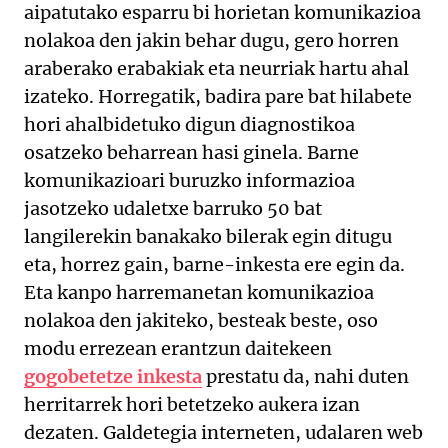
aipatutako esparru bi horietan komunikazioa
nolakoa den jakin behar dugu, gero horren
araberako erabakiak eta neurriak hartu ahal
izateko. Horregatik, badira pare bat hilabete
hori ahalbidetuko digun diagnostikoa
osatzeko beharrean hasi ginela. Barne
komunikazioari buruzko informazioa
jasotzeko udaletxe barruko 50 bat
langilerekin banakako bilerak egin ditugu
eta, horrez gain, barne-inkesta ere egin da.
Eta kanpo harremanetan komunikazioa
nolakoa den jakiteko, besteak beste, oso
modu errezean erantzun daitekeen
gogobetetze inkesta
prestatu da, nahi duten
herritarrek hori betetzeko aukera izan
dezaten. Galdetegia interneten, udalaren web