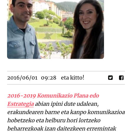
2016/06/01
09:28
eta kitto!
2016-2019 Komunikazio Plana edo
Estrategia
abian ipini dute udalean,
erakundearen barne eta kanpo komunikazioa
hobetzeko eta helburu hori lortzeko
beharrezkoak izan daitezkeen erremintak