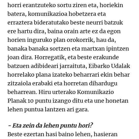
horri erantzuteko sortu ziren eta, horiekin
batera, komunikazioa hobetzera eta
erraztera bideratutako beste neurri batzuk
ere hartu dira, baina orain arte ez da egon
horien inguruko plan orokorrik, hau da,
banaka banaka sortzen eta martxan ipintzen
joan dira. Horregatik, eta beste erakunde
batzuen adibideari jarraituta, Eibarko Udalak
horrelako plana izateko beharrari ekin behar
zitzaiola erabaki eta horretan dihardugu
beharrean. Hiru urterako Komunikazio
Planak 10 puntu izango ditu eta une honetan
lehen puntua lantzen ari gara.
- Eta zein da lehen puntu hori?
Beste ezertan hasi baino lehen, hasieran