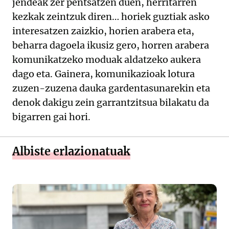
jendeak zer pentsatzen duen, herritarren
kezkak zeintzuk diren… horiek guztiak asko
interesatzen zaizkio, horien arabera eta,
beharra dagoela ikusiz gero, horren arabera
komunikatzeko moduak aldatzeko aukera
dago eta. Gainera, komunikazioak lotura
zuzen-zuzena dauka gardentasunarekin eta
denok dakigu zein garrantzitsua bilakatu da
bigarren gai hori.
Albiste erlazionatuak