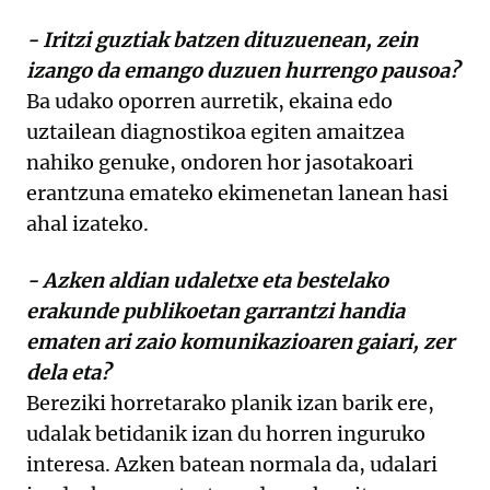
- Iritzi guztiak batzen dituzuenean, zein
izango da emango duzuen hurrengo pausoa?
Ba udako oporren aurretik, ekaina edo
uztailean diagnostikoa egiten amaitzea
nahiko genuke, ondoren hor jasotakoari
erantzuna emateko ekimenetan lanean hasi
ahal izateko.
- Azken aldian udaletxe eta bestelako
erakunde publikoetan garrantzi handia
ematen ari zaio komunikazioaren gaiari, zer
dela eta?
Bereziki horretarako planik izan barik ere,
udalak betidanik izan du horren inguruko
interesa. Azken batean normala da, udalari