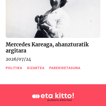
Mercedes Kareaga, ahanzturatik
argitara
2026/07/24
POLITIKA
GIZARTEA
PAREKIDETASUNA