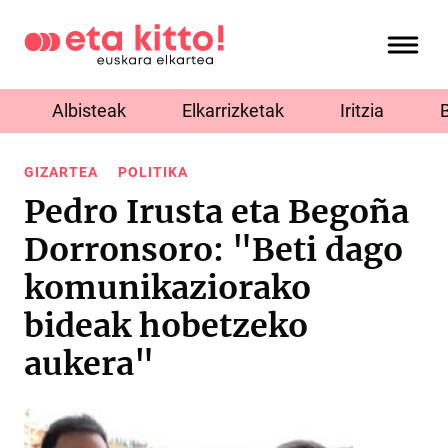
Albisteak
Elkarrizketak
Iritzia
GIZARTEA
POLITIKA
Pedro Irusta eta Begoña
Dorronsoro: "Beti dago
komunikaziorako
bideak hobetzeko
aukera"