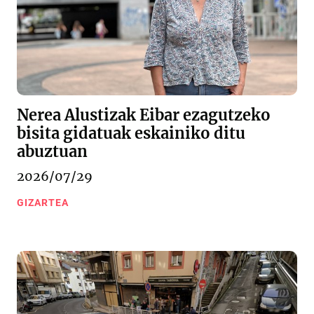
Nerea Alustizak Eibar ezagutzeko
bisita gidatuak eskainiko ditu
abuztuan
2026/07/29
GIZARTEA