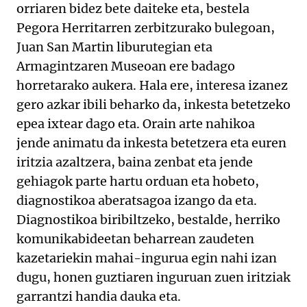
orriaren bidez bete daiteke eta, bestela
Pegora Herritarren zerbitzurako bulegoan,
Juan San Martin liburutegian eta
Armagintzaren Museoan ere badago
horretarako aukera. Hala ere, interesa izanez
gero azkar ibili beharko da, inkesta betetzeko
epea ixtear dago eta. Orain arte nahikoa
jende animatu da inkesta betetzera eta euren
iritzia azaltzera, baina zenbat eta jende
gehiagok parte hartu orduan eta hobeto,
diagnostikoa aberatsagoa izango da eta.
Diagnostikoa biribiltzeko, bestalde, herriko
komunikabideetan beharrean zaudeten
kazetariekin mahai-ingurua egin nahi izan
dugu, honen guztiaren inguruan zuen iritziak
garrantzi handia dauka eta.