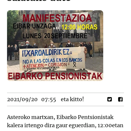
2021/09/20
07:55
eta kitto!
Asteroko martxan, Eibarko Pentsionistak
kalera irtengo dira gaur eguerdian, 12:00etan