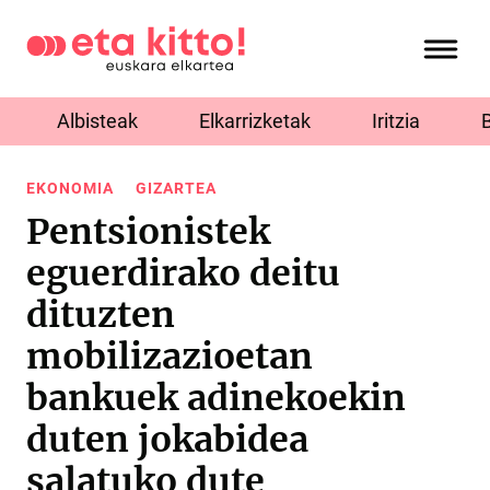
Albisteak
Elkarrizketak
Iritzia
EKONOMIA
GIZARTEA
Pentsionistek
eguerdirako deitu
dituzten
mobilizazioetan
bankuek adinekoekin
duten jokabidea
salatuko dute