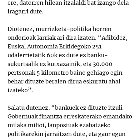
ere, datorren hilean itzalaldi bat izango dela
iragarri dute.
Diotenez, murrizketa-politika horren
ondorioak larriak ari dira izaten. “Adibidez,
Euskal Autonomia Erkidegoko 251
udalerrietatik 60k ez dute ez banku-
sukurtsalik ez kutxazainik, eta 30.000
pertsonak 5 kilometro baino gehiago egin
behar dituzte beraien dirua eskuratu ahal
izateko”.
Salatu dutenez, “bankuek ez dituzte itzuli
Gobernuak finantza erreskaterako emandako
milaka milioi, lanpostuak ezabatzeko
politikarekin jarraitzen dute, eta gaur egun