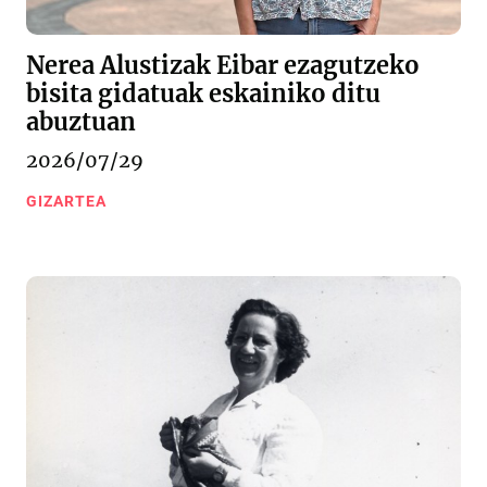
Nerea Alustizak Eibar ezagutzeko
bisita gidatuak eskainiko ditu
abuztuan
2026/07/29
GIZARTEA