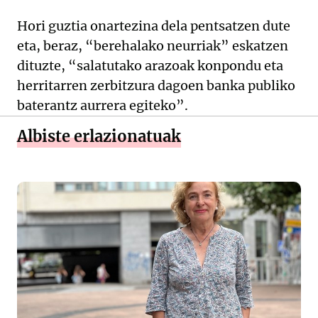
Hori guztia onartezina dela pentsatzen dute
eta, beraz, “berehalako neurriak” eskatzen
dituzte, “salatutako arazoak konpondu eta
herritarren zerbitzura dagoen banka publiko
baterantz aurrera egiteko”.
Albiste erlazionatuak