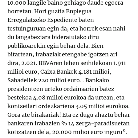
10.000 langile baino gehiago daude egoera
horretan. Hori guztia Enplegua
Erregulatzeko Espediente baten
testuinguruan egin da, eta horrek esan nahi
du langabeziara bideratutako diru
publikoarekin egin behar dela. Bien
bitartean, irabaziak etengabe igotzen ari
dira, 2.021. BBVAren lehen seihilekoan 1.911
milioi euro, Caixa Bankek 4.181 milioi,
Sabadellek 220 milioi euro… Bankako
presidenteen urteko ordainsarien batez
bestekoa 4.08 milioi eurokoa da urtean, eta
kontseilari ordezkariena 3.05 milioi eurokoa.
Gora ate birakariak! Eta ez dugu ahaztu behar
bankaren irabazien % 14 zerga-paradisuetan
kotizatzen dela, 20.000 milioi euro inguru”.