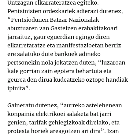
Untzagan elkarrateratzea egiteko.
Pentsinisten ordezkariek adierazi dutenez,
“Pentsiodunen Batzar Nazionalak
abuztuaren 2an Gasteizen erabakitakoari
jarraituz, gaur eguerdian egingo diren
elkarretaratze eta manifestazioetan berriz
ere salatuko dute bankuek adineko
pertsonekin nola jokatzen duten, “luzaroan
kale gorrian zain egotera behartuta eta
geurea den dirua kudeatzeko oztopo handiak
ipinita”.
Gaineratu dutenez, “aurreko astelehenean
konpainia elektrikoei salaketa bat jarri
genien, tarifak gehiegizkoak direlako, eta
protesta horiek areagotzen ari dira”. Izan