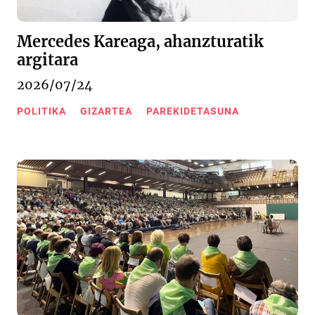
Mercedes Kareaga, ahanzturatik
argitara
2026/07/24
POLITIKA
GIZARTEA
PAREKIDETASUNA