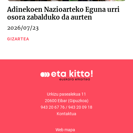
Adinekoen Nazioarteko Eguna urri
osora zabalduko da aurten
2026/07/23
GIZARTEA
Urkizu pasealekua 11
20600 Eibar (Gipuzkoa)
943 20 67 76
/
943 20 09 18
Kontaktua
Web mapa